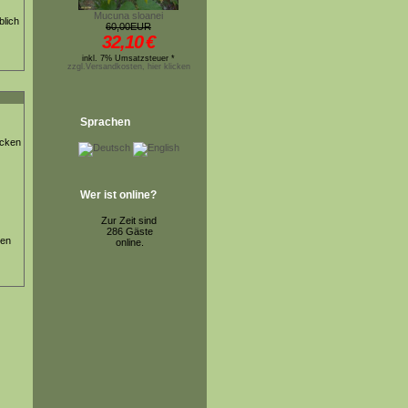
Mucuna sloanei
blich
60,00EUR
32,10
€
inkl. 7% Umsatzsteuer *
zzgl.Versandkosten, hier klicken
Sprachen
ücken
Wer ist online?
Zur Zeit sind
286 Gäste
ten
online.