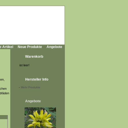
e Artikel
Neue Produkte
Angebote
Warenkorb
ist leer!
Hersteller Info
ten,
-
Mehr Produkte
ichen
ubfäden
Angebote