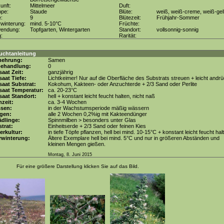
unft:
Mittelmeer
Duft:
ppe:
Staude
Blüte:
weiß, weiß-creme, weiß-gel
e:
9
Blütezeit:
Frühjahr-Sommer
winterung:
mind. 5-10°C
Früchte:
wendung:
Topfgarten, Wintergarten
Standort:
vollsonnig-sonnig
g:
Rarität:
uchtanleitung
mehrung:
Samen
behandlung:
0
aat Zeit:
ganzjährig
aat Tiefe:
Lichtkeimer! Nur auf die Oberfläche des Substrats streuen + leicht andr
aat Substrat:
Kokohum, Kakteen- oder Anzuchterde + 2/3 Sand oder Perlite
saat Temperatur:
ca. 20-23°C
aat Standort:
hell + konstant leicht feucht halten, nicht naß
zeit:
ca. 3-4 Wochen
ssen:
in der Wachstumsperiode mäßig wässern
gen:
alle 2 Wochen 0,2%ig mit Kakteendünger
dlinge:
Spinnmilben > besonders unter Glas
trat:
Einheitserde + 2/3 Sand oder feinen Kies
erkultur:
in tiefe Töpfe pflanzen, hell bei mind. 10-15°C + konstant leicht feucht hal
rwinterung:
Ältere Exemplare hell bei mind. 5°C und nur in größeren Abständen und
kleinen Mengen gießen.
Montag, 8. Juni 2015
Für eine größere Darstellung klicken Sie auf das Bild.