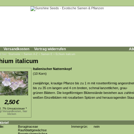
Versandkosten
Vertrag widerrufen
All
d hier:
Startseite
»
Samen A-Z
»
Samen E
»
Echium italicum
hium italicum
Italienischer Natternkopf
(10 Korn)
zweijährige, krautige Pflanze bis zu 1 m mit rosettenförmig angeordne
bis zu 35 cm langen und 4 cm breiten, schmal lanzettlichen, grau-
grünen Blättern. Die kegelförmigen Blütenstände bestehen aus zahlre
weißen Einzelblüten mit rosafarben Spitzen und herausragenden Sta
2,50
€
kl. 7% Umsatzsteuer *
gl.Versandkosten, hier
klicken
kbrief
lie:
Boraginaceae
Immergrün:
nein
Rauhblattgewächse
Borretschgewächse