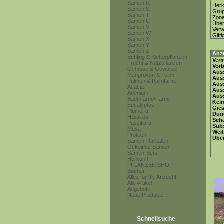
Samen R
Herk
Samen S
Gru
Samen T
Zon
Samen U
Über
Samen V
Ver
Samen W
Gifti
Samen X
Samen Y
Samen Z
Anz
Schling & Kletterpflanzen
Ver
Frucht & Nutzpflanzen
Vor
Gemüse & Gewürze
Auss
Mangroven & Teich
Auss
Palmen & Palmfarne
Auss
Acacia
Aus
Adenium
Auss
Baumfarne/Farne
Keim
Eucalyptus
Gie
Plumeria
Dün
Hibiskus
Schä
Passiflora
Subs
Musa
Weit
Proteen
Übe
Samen-Raritäten
Gekeimte Samen
Samen-Sets
Herkunft
PFLANZEN SHOP
Bücher
Alles für die Anzucht
Alle Artikel
Angebote
Neue Produkte
Schnellsuche