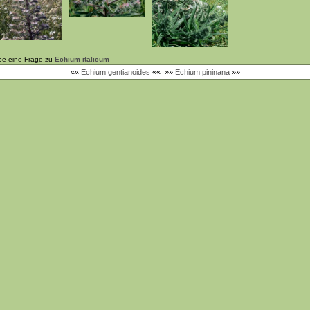
be eine Frage zu
Echium italicum
««
Echium gentianoides
««
»»
Echium pininana
»»