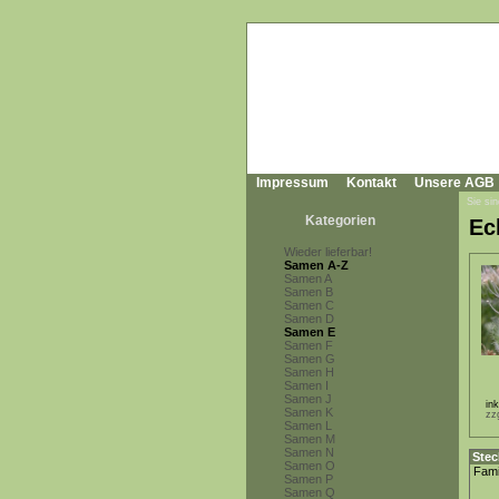
Impressum
Kontakt
Unsere AGB
Sie sin
Kategorien
Ec
Wieder lieferbar!
Samen A-Z
Samen A
Samen B
Samen C
Samen D
Samen E
Samen F
Samen G
Samen H
Samen I
Samen J
in
Samen K
zz
Samen L
Samen M
Samen N
Stec
Samen O
Fami
Samen P
Samen Q