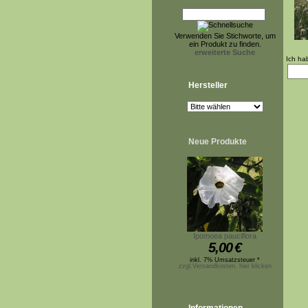
Verwenden Sie Stichworte, um
ein Produkt zu finden.
erweiterte Suche
Ich ha
Hersteller
Neue Produkte
Ipomoea pauciflora
5,00
€
inkl. 7% Umsatzsteuer *
zzgl.Versandkosten, hier klicken