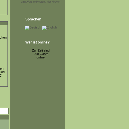
zzgl.Versandkosten, hier klicken
Sprachen
ücken
Wer ist online?
Zur Zeit sind
298 Gäste
online.
ten
 und
ºC