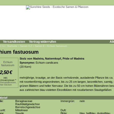
Versandkosten
Vertrag widerrufen
All
d hier:
Startseite
»
Samen A-Z
»
Samen E
»
Echium fastuosum
hium fastuosum
Stolz von Madeira, Natternkopf, Pride of Madeira
Synonyme:
Echium candicans
(20 Korn)
2,50
€
mehrjährige, krautige, an der Basis verholzende, ausladende Pflanze bis ca.
inkl.
Umsatzsteuer *
mit rosettenförmig angeordneten, bis zu 25 cm langen, lanzettlichen, samtig,
.Versandkosten,
hier klicken
grünen Blättern und heller Nervatur. Die bis zu 50 cm hohen Blütenähren be
aus zahlreichen blau-violetten Einzelblüten mit rosafarbenen Staubgefäßen
kbrief
lie:
Boraginaceae
Immergrün:
nein
Rauhblattgewächse
Borretschgewächse
unft:
Mittelmeer
Duft:
ppe:
Staude
Blüte:
blau, hellblau, dunkelblau