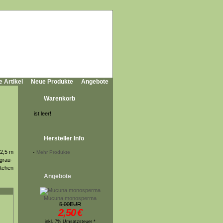
e Artikel
Neue Produkte
Angebote
Warenkorb
ist leer!
Hersteller Info
 2,5 m
-
Mehr Produkte
 grau-
stehen
Angebote
Mucuna monosperma
5,00EUR
2,50
€
inkl. 7% Umsatzsteuer *