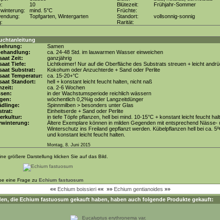
e:
10
Blütezeit:
Frühjahr-Sommer
winterung:
mind. 5°C
Früchte:
wendung:
Topfgarten, Wintergarten
Standort:
vollsonnig-sonnig
g:
Rarität:
uchtanleitung
mehrung:
Samen
behandlung:
ca. 24-48 Std. im lauwarmen Wasser einweichen
aat Zeit:
ganzjährig
aat Tiefe:
Lichtkeimer! Nur auf die Oberfläche des Substrats streuen + leicht andr
aat Substrat:
Kokohum oder Anzuchterde + Sand oder Perlite
saat Temperatur:
ca. 15-20+°C
aat Standort:
hell + konstant leicht feucht halten, nicht naß
zeit:
ca. 2-6 Wochen
ssen:
in der Wachstumsperiode reichlich wässern
gen:
wöchentlich 0,2%ig oder Langzeitdünger
dlinge:
Spinnmilben > besonders unter Glas
trat:
Einheitserde + Sand oder Perlite
erkultur:
in tiefe Töpfe pflanzen, hell bei mind. 10-15°C + konstant leicht feucht hal
rwinterung:
Ältere Exemplare können in milden Gegenden mit entsprechend Nässe-
Winterschutz ins Freiland gepflanzt werden. Kübelpflanzen hell bei ca. 5
und konstant leicht feucht halten.
Montag, 8. Juni 2015
ine größere Darstellung klicken Sie auf das Bild.
be eine Frage zu
Echium fastuosum
««
Echium boissieri
««
»»
Echium gentianoides
»»
en, die
Echium fastuosum
gekauft haben, haben auch folgende Produkte gekauft: