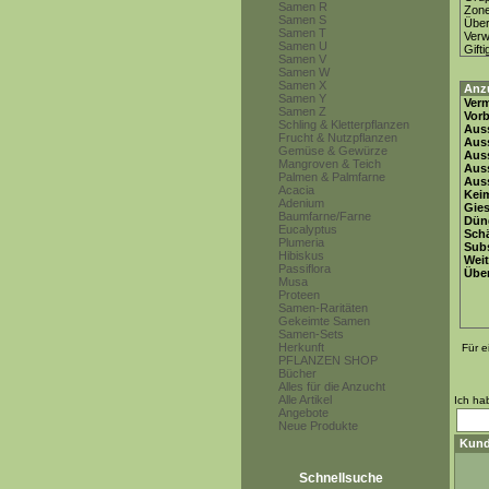
Samen R
Zon
Samen S
Über
Samen T
Ver
Samen U
Gifti
Samen V
Samen W
Samen X
Anz
Samen Y
Ver
Samen Z
Vor
Schling & Kletterpflanzen
Auss
Frucht & Nutzpflanzen
Auss
Gemüse & Gewürze
Auss
Mangroven & Teich
Aus
Palmen & Palmfarne
Auss
Acacia
Keim
Adenium
Gie
Baumfarne/Farne
Dün
Eucalyptus
Schä
Plumeria
Subs
Hibiskus
Weit
Passiflora
Übe
Musa
Proteen
Samen-Raritäten
Gekeimte Samen
Samen-Sets
Herkunft
Für e
PFLANZEN SHOP
Bücher
Alles für die Anzucht
Alle Artikel
Ich ha
Angebote
Neue Produkte
Kund
Schnellsuche