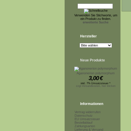
Verwenden Sie Stichworte, um
ein Produkt zu finden.
erweiterte Suche
Hersteller
Neue Produkte
Aganonerion polymorphum
3,00
€
inkl. 7% Umsatzsteuer *
zzgl.Versandkosten, hier klicken
Informationen
Vertrag widerrufen
Datenschutz
EU Umsatzsteuer
Bestellablauf
Zahlungsarten
Lieferung & Versand