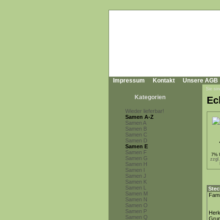
Impressum
Kontakt
Unsere AGB
Sie sin
Kategorien
Ec
Wieder lieferbar!
Samen A-Z
Samen A
Samen B
Samen C
Samen D
Samen E
Samen F
7% 
Samen G
zzgl
Samen H
Samen I
Samen J
Samen K
Samen L
Stec
Samen M
Fami
Samen N
Samen O
Samen P
Herk
Samen Q
Gru