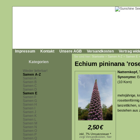
Impressum
Kontakt
Unsere AGB
Versandkosten
Vertrag wid
Sie sind hier:
Startseite
»
Samen A-Z
»
Samen E
Kategorien
Echium pininana 'ros
Wieder lieferbar!
Natternkopf, 
Samen A-Z
Synonyme:
Ec
Samen A
Samen B
(10 Korn)
Samen C
Samen D
Samen E
mehrjährige, k
Samen F
rosettenförmig
Samen G
Samen H
lanzettlichen, 
Samen I
bestehen aus z
Samen J
Samen K
Samen L
Samen M
2,50
€
Samen N
Samen O
Samen P
inkl. 7% Umsatzsteuer *
zzgl.Versandkosten, hier
Samen Q
klicken