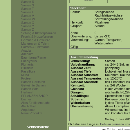
Samen R
Samen S
Steckbrief
Samen T
Familie:
Boraginaceae
Samen U
Rauhblattgewächse
Samen V
Borretschgewächse
Samen W
Herkunft:
Mittelmeer
Samen X
Gruppe:
Staude
Samen Y
Samen Z
Zone:
9
Schling & Kletterpflanzen
Überwinterung:
bis zu -3°C
Frucht & Nutzpflanzen
Verwendung:
Garten, Topfgarten,
Gemüse & Gewürze
Wintergarten
Mangroven & Teich
Giftig:
Palmen & Palmfarne
Acacia
Adenium
Anzuchtanleitung
Baumfarne/Farne
Eucalyptus
Vermehrung:
Samen
Plumeria
Vorbehandlung:
ca. 24-48 Std. i
Hibiskus
Aussaat Zeit:
ganzjährig
Passiflora
Aussaat Tiefe:
Lichtkeimer! Nur 
Musa
Aussaat Substrat:
Kokohum, Kakteen
Proteen
Aussaat Temperatur:
ca. 12-20°C
Samen-Raritäten
Aussaat Standort:
hell + konstant le
Gekeimte Samen
Keimzeit:
ca. 2-6 Wochen
Samen-Sets
Giessen:
in der Wachstum
Herkunft
Düngen:
wöchentlich 0,2%
PFLANZEN SHOP
Schädlinge:
Spinnmilben > be
Bücher
Substrat:
Kakteen- oder Ein
Alles für die Anzucht
Weiterkultur:
in tiefe Töpfe pfl
Alle Artikel
Überwinterung:
Ältere Exemplare
Angebote
Winterschutz ins 
Neue Produkte
und konstant leich
Montag, 8. Juni 201
Ich habe eine Frage zu
Echium pininana 'ros
Schnellsuche
««
Echium pininana 