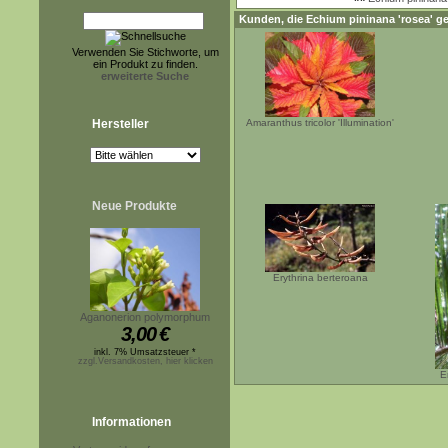
Kunden, die
Echium pininana 'rosea'
ge
Verwenden Sie Stichworte, um
ein Produkt zu finden.
erweiterte Suche
Hersteller
Amaranthus tricolor 'Illumination'
Neue Produkte
Erythrina berteroana
Aganonerion polymorphum
3,00
€
inkl. 7% Umsatzsteuer *
zzgl.Versandkosten, hier klicken
E
Informationen