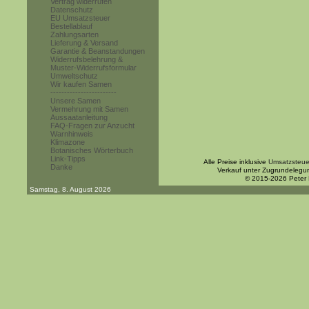
Vertrag widerrufen
Datenschutz
EU Umsatzsteuer
Bestellablauf
Zahlungsarten
Lieferung & Versand
Garantie & Beanstandungen
Widerrufsbelehrung &
Muster-Widerrufsformular
Umweltschutz
Wir kaufen Samen
------------------------
Unsere Samen
Vermehrung mit Samen
Aussaatanleitung
FAQ-Fragen zur Anzucht
Warnhinweis
Klimazone
Botanisches Wörterbuch
Link-Tipps
Alle Preise inklusive
Umsatzsteue
Danke
Verkauf unter Zugrundelegu
© 2015-2026 Peter
Samstag, 8. August 2026