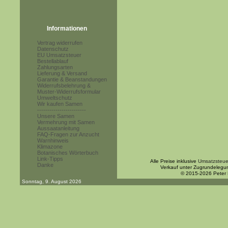
Informationen
Vertrag widerrufen
Datenschutz
EU Umsatzsteuer
Bestellablauf
Zahlungsarten
Lieferung & Versand
Garantie & Beanstandungen
Widerrufsbelehrung &
Muster-Widerrufsformular
Umweltschutz
Wir kaufen Samen
------------------------
Unsere Samen
Vermehrung mit Samen
Aussaatanleitung
FAQ-Fragen zur Anzucht
Warnhinweis
Klimazone
Botanisches Wörterbuch
Link-Tipps
Alle Preise inklusive
Umsatzsteue
Danke
Verkauf unter Zugrundelegu
© 2015-2026 Peter
Sonntag, 9. August 2026