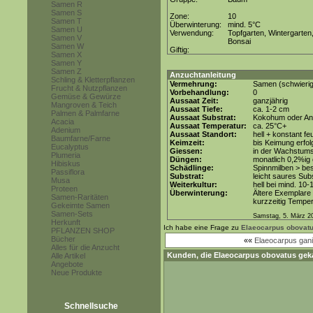
Samen R
Samen S
Zone:
10
Samen T
Überwinterung:
mind. 5°C
Samen U
Verwendung:
Topfgarten, Wintergarten
Samen V
Bonsai
Samen W
Giftig:
Samen X
Samen Y
Samen Z
Anzuchtanleitung
Schling & Kletterpflanzen
Vermehrung:
Samen (schwierig
Frucht & Nutzpflanzen
Vorbehandlung:
0
Gemüse & Gewürze
Aussaat Zeit:
ganzjährig
Mangroven & Teich
Aussaat Tiefe:
ca. 1-2 cm
Palmen & Palmfarne
Aussaat Substrat:
Kokohum oder Anz
Acacia
Aussaat Temperatur:
ca. 25°C+
Adenium
Aussaat Standort:
hell + konstant fe
Baumfarne/Farne
Keimzeit:
bis Keimung erfol
Eucalyptus
Giessen:
in der Wachstums
Plumeria
Düngen:
monatlich 0,2%ig
Hibiskus
Schädlinge:
Spinnmilben > be
Passiflora
Substrat:
leicht saures Subs
Musa
Weiterkultur:
hell bei mind. 10-
Proteen
Überwinterung:
Ältere Exemplare
Samen-Raritäten
kurzzeitig Tempe
Gekeimte Samen
Samen-Sets
Samstag, 5. März 2
Herkunft
Ich habe eine Frage zu
Elaeocarpus obovat
PFLANZEN SHOP
Bücher
««
Elaeocarpus gani
Alles für die Anzucht
Kunden, die
Elaeocarpus obovatus
geka
Alle Artikel
Angebote
Neue Produkte
Schnellsuche