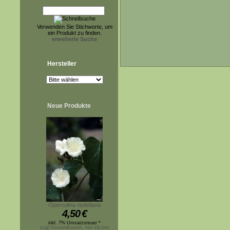
Verwenden Sie Stichworte, um
ein Produkt zu finden.
erweiterte Suche
Hersteller
Neue Produkte
Operculina riedeliana
4,50
€
inkl. 7% Umsatzsteuer *
zzgl.Versandkosten, hier klicken