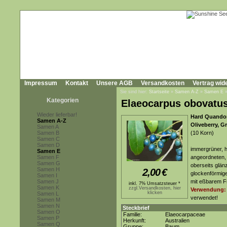
Impressum
Kontakt
Unsere AGB
Versandkosten
Vertrag wid
Sie sind hier:
Startseite
»
Samen A-Z
»
Samen E
Kategorien
Elaeocarpus obovatu
Wieder lieferbar!
Hard Quandon
Samen A-Z
Oliveberry, G
Samen A
Samen B
(10 Korn)
Samen C
Samen D
immergrüner, h
Samen E
Samen F
angeordneten, 
Samen G
oberseits glän
Samen H
2,00
€
glockenförmige
Samen I
Samen J
mit eßbarem Fr
inkl. 7% Umsatzsteuer *
Samen K
zzgl.Versandkosten, hier
Verwendung:
klicken
Samen L
verwendet!
Samen M
Samen N
Steckbrief
Samen O
Familie:
Elaeocarpaceae
Samen P
Herkunft:
Australien
Samen Q
Gruppe:
Baum