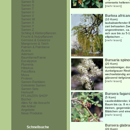
Samen R
unterseits helleren 
Samen S
[
mehr lesen
]
Samen T
Samen U
Burkea african
Samen V
Samen W
(10 Korn)
Samen X
laubabwerfender Ba
Samen Y
zart behaarten Zw
Samen Z
angeordneten, ca. 
Schling & Kletterpflanzen
sich aus bis zu 5-
Frucht & Nutzpflanzen
elliptischen ...
Gemüse & Gewürze
[
mehr lesen
]
Mangroven & Teich
Palmen & Palmfarne
Acacia
Adenium
Baumfarne/Farne
Bursaria spino
Eucalyptus
(20 Korn)
Plumeria
kurzstämmiger, dor
Hibiskus
dunkelgrauer Rinde
Passiflora
wechselständig ang
Musa
glänzend tiefgrüne
Proteen
[
mehr lesen
]
Samen-Raritäten
Gekeimte Samen
Samen-Sets
Herkunft
Bursera fagar
PFLANZEN SHOP
(5 Korn)
Bücher
caudexbildender, 
Alles für die Anzucht
Baum bis ca. 8 m m
Alle Artikel
kleinen, gegenstä
Angebote
Blättchen und eine
Neue Produkte
[
mehr lesen
]
Bursera glabra
Schnellsuche
(20 Korn)