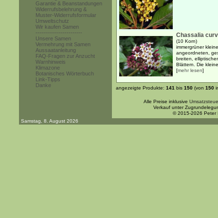
Garantie & Beanstandungen
Widerrufsbelehrung &
Muster-Widerrufsformular
Umweltschutz
Wir kaufen Samen
------------------------
Chassalia curv
Unsere Samen
(10 Korn)
Vermehrung mit Samen
immergrüner kleine
Aussaatanleitung
angeordneten, ges
FAQ-Fragen zur Anzucht
breiten, elliptisch
Warnhinweis
Blättern. Die kleine
Klimazone
[
mehr lesen
]
Botanisches Wörterbuch
Link-Tipps
Danke
angezeigte Produkte:
141
bis
150
(von
150
i
Alle Preise inklusive
Umsatzsteue
Verkauf unter Zugrundelegu
© 2015-2026 Peter
Samstag, 8. August 2026