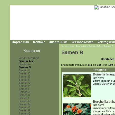
Impressum
Kontakt
Unsere AGB
Versandkosten
Vertrag wid
Sie sind hier:
Startseite
»
Samen A-Z
»
Samen B
Kategorien
Samen B
Wieder lieferbar!
Darstellen
Samen A-Z
Samen A
angezeigte Produkte:
141
bis
150
(von
150
i
Samen B
Produkte+
Samen C
Samen D
Bumelia lanug
Samen E
(10 Korn)
Samen F
Baum, länglich ova
Samen G
weisse Blüten in 
Samen H
Samen I
Samen J
Samen K
Samen L
Samen M
Burchellia bub
Samen N
(10 Korn)
Samen O
immergrüner Strau
Samen P
Zweige mit Härche
Samen Q
angeordneten, elli