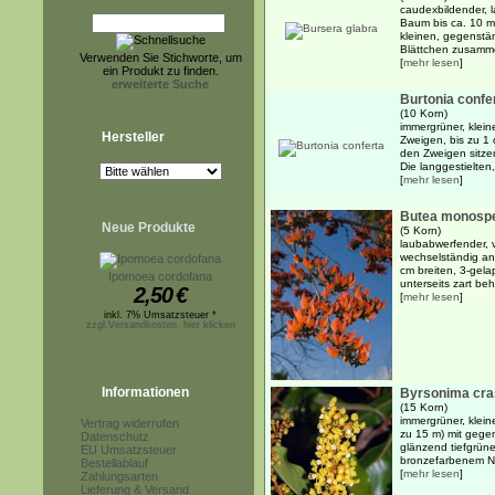
caudexbildender, 
Baum bis ca. 10 m 
kleinen, gegenstä
Blättchen zusammen
Verwenden Sie Stichworte, um
[
mehr lesen
]
ein Produkt zu finden.
erweiterte Suche
Burtonia confe
(10 Korn)
immergrüner, klein
Hersteller
Zweigen, bis zu 1 
den Zweigen sitzen
Die langgestielten
[
mehr lesen
]
Butea monosp
Neue Produkte
(5 Korn)
laubabwerfender, v
wechselständig an
cm breiten, 3-gelap
Ipomoea cordofana
unterseits zart beh
2,50
€
[
mehr lesen
]
inkl. 7% Umsatzsteuer *
zzgl.Versandkosten, hier klicken
Informationen
Byrsonima cras
(15 Korn)
immergrüner, klein
Vertrag widerrufen
zu 15 m) mit gegen
Datenschutz
glänzend tiefgrüne
EU Umsatzsteuer
bronzefarbenem Neu
Bestellablauf
[
mehr lesen
]
Zahlungsarten
Lieferung & Versand