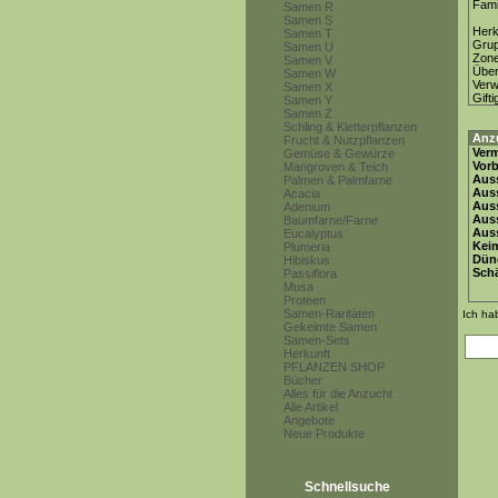
Fami
Samen R
Samen S
Herk
Samen T
Gru
Samen U
Zon
Samen V
Über
Samen W
Ver
Samen X
Gifti
Samen Y
Samen Z
Schling & Kletterpflanzen
Anz
Frucht & Nutzpflanzen
Ver
Gemüse & Gewürze
Vor
Mangroven & Teich
Auss
Palmen & Palmfarne
Auss
Acacia
Auss
Adenium
Aus
Baumfarne/Farne
Auss
Eucalyptus
Keim
Plumeria
Dün
Hibiskus
Schä
Passiflora
Musa
Proteen
Samen-Raritäten
Ich ha
Gekeimte Samen
Samen-Sets
Herkunft
PFLANZEN SHOP
Bücher
Alles für die Anzucht
Alle Artikel
Angebote
Neue Produkte
Schnellsuche