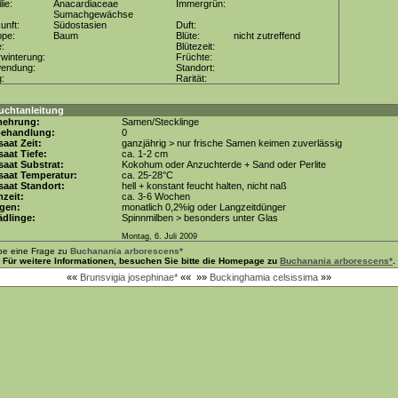
lie:
Anacardiaceae
Immergrün:
Sumachgewächse
unft:
Südostasien
Duft:
ppe:
Baum
Blüte:
nicht zutreffend
e:
Blütezeit:
winterung:
Früchte:
wendung:
Standort:
g:
Rarität:
uchtanleitung
mehrung:
Samen/Stecklinge
behandlung:
0
aat Zeit:
ganzjährig > nur frische Samen keimen zuverlässig
aat Tiefe:
ca. 1-2 cm
aat Substrat:
Kokohum oder Anzuchterde + Sand oder Perlite
saat Temperatur:
ca. 25-28°C
aat Standort:
hell + konstant feucht halten, nicht naß
zeit:
ca. 3-6 Wochen
gen:
monatlich 0,2%ig oder Langzeitdünger
dlinge:
Spinnmilben > besonders unter Glas
Montag, 6. Juli 2009
be eine Frage zu
Buchanania arborescens*
Für weitere Informationen, besuchen Sie bitte die Homepage zu
Buchanania arborescens*
.
««
Brunsvigia josephinae*
««
»»
Buckinghamia celsissima
»»