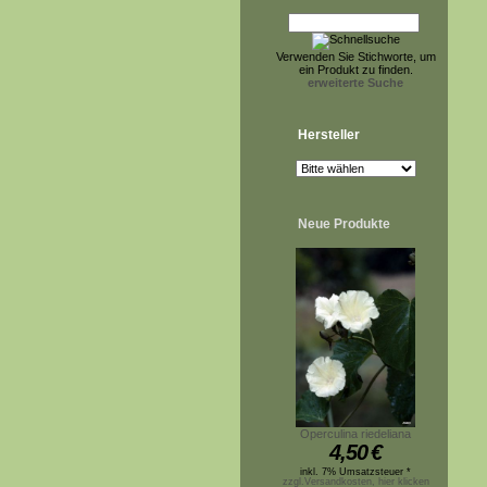
Verwenden Sie Stichworte, um
ein Produkt zu finden.
erweiterte Suche
Hersteller
Neue Produkte
Operculina riedeliana
4,50
€
inkl. 7% Umsatzsteuer *
zzgl.Versandkosten, hier klicken