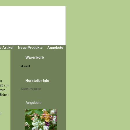
e Artikel
Neue Produkte
Angebote
Warenkorb
ist leer!
Hersteller Info
it
 25 cm
-
Mehr Produkte
tern
Blüten
Angebote
t