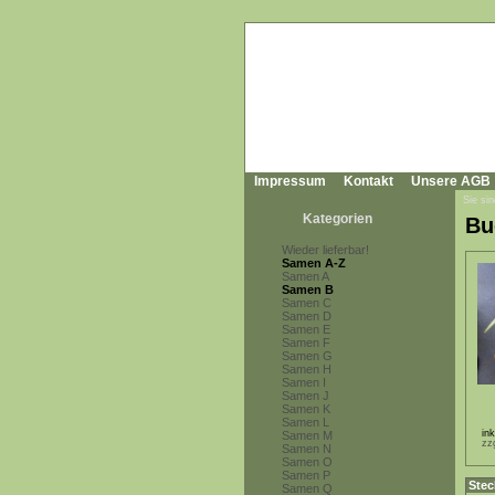
Impressum
Kontakt
Unsere AGB
Sie sin
Kategorien
Bu
Wieder lieferbar!
Samen A-Z
Samen A
Samen B
Samen C
Samen D
Samen E
Samen F
Samen G
Samen H
Samen I
Samen J
Samen K
Samen L
in
Samen M
zz
Samen N
Samen O
Samen P
Stec
Samen Q