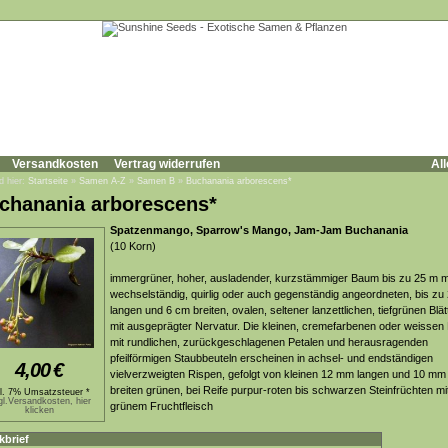
Versandkosten
Vertrag widerrufen
All
d hier:
Startseite
»
Samen A-Z
»
Samen B
»
Buchanania arborescens*
chanania arborescens*
Spatzenmango, Sparrow's Mango, Jam-Jam Buchanania
(10 Korn)
immergrüner, hoher, ausladender, kurzstämmiger Baum bis zu 25 m m
wechselständig, quirlig oder auch gegenständig angeordneten, bis zu
langen und 6 cm breiten, ovalen, seltener lanzettlichen, tiefgrünen Blät
mit ausgeprägter Nervatur. Die kleinen, cremefarbenen oder weissen 
mit rundlichen, zurückgeschlagenen Petalen und herausragenden
pfeilförmigen Staubbeuteln erscheinen in achsel- und endständigen
4,00
€
vielverzweigten Rispen, gefolgt von kleinen 12 mm langen und 10 mm
breiten grünen, bei Reife purpur-roten bis schwarzen Steinfrüchten mi
kl. 7% Umsatzsteuer *
gl.Versandkosten, hier
grünem Fruchtfleisch
klicken
kbrief