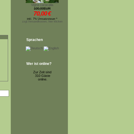
Vigna caracalla
100,00EUR
70,00
€
inkl. 7% Umsatzsteuer *
zzgl.Versandkosten, hier klicken
Sprachen
Wer ist online?
Zur Zeit sind
310 Gäste
online.