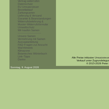
Vertrag widerrufen
Datenschutz
EU Umsatzsteuer
Bestellablauf
Zahlungsarten
Lieferung & Versand
Garantie & Beanstandungen
Widerrufsbelehrung &
Muster-Widerrufsformular
Umweltschutz
Wir kaufen Samen
------------------------
Unsere Samen
Vermehrung mit Samen
Aussaatanleitung
FAQ-Fragen zur Anzucht
Warnhinweis
Klimazone
Botanisches Wörterbuch
Link-Tipps
Alle Preise inklusive
Umsatzsteue
Danke
Verkauf unter Zugrundelegu
© 2015-2026 Peter
Sonntag, 9. August 2026