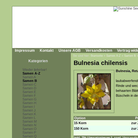
Impressum
Kontakt
Unsere AGB
Versandkosten
Vertrag wid
Sie sind hier:
Startseite
»
Samen A-Z
»
Samen B
Kategorien
Bulnesia chilensis
Wieder lieferbar!
Bulnesia, Re
Samen A-Z
Samen A
Samen B
laubabwerfende
Samen C
Rinde und wech
Samen D
behaarten Blät
Samen E
Samen F
Büscheln in den
Samen G
Samen H
Samen I
Samen J
Samen K
Samen L
Option
P
Samen M
15 Korn
zur 
Samen N
150 Korn
zur 
Samen O
Samen P
Samen Q
inkl. 7% Umsatzsteuer *, zzgl.
Versandko