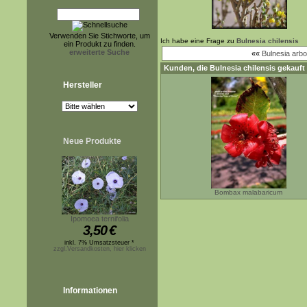
Verwenden Sie Stichworte, um
Ich habe eine Frage zu
Bulnesia chilensis
ein Produkt zu finden.
erweiterte Suche
««
Bulnesia arb
Kunden, die
Bulnesia chilensis
gekauft 
Hersteller
Neue Produkte
Bombax malabaricum
Ipomoea ternifolia
3,50
€
inkl. 7% Umsatzsteuer *
zzgl.Versandkosten, hier klicken
Informationen