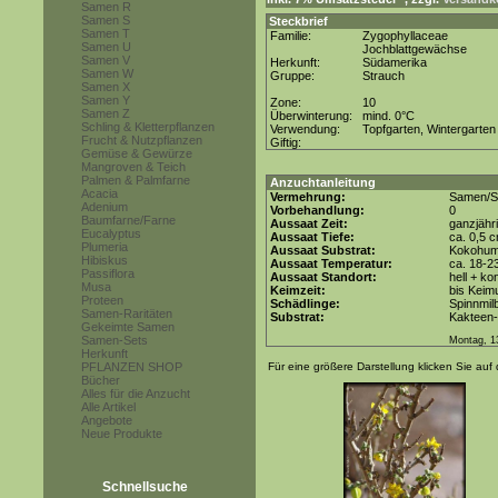
Samen R
Samen S
Steckbrief
Samen T
Familie:
Zygophyllaceae
Samen U
Jochblattgewächse
Samen V
Herkunft:
Südamerika
Samen W
Gruppe:
Strauch
Samen X
Samen Y
Zone:
10
Samen Z
Überwinterung:
mind. 0°C
Schling & Kletterpflanzen
Verwendung:
Topfgarten, Wintergarten
Frucht & Nutzpflanzen
Giftig:
Gemüse & Gewürze
Mangroven & Teich
Palmen & Palmfarne
Anzuchtanleitung
Acacia
Vermehrung:
Samen/St
Adenium
Vorbehandlung:
0
Baumfarne/Farne
Aussaat Zeit:
ganzjähr
Eucalyptus
Aussaat Tiefe:
ca. 0,5 
Plumeria
Aussaat Substrat:
Kokohum 
Hibiskus
Aussaat Temperatur:
ca. 18-2
Passiflora
Aussaat Standort:
hell + ko
Musa
Keimzeit:
bis Keimu
Proteen
Schädlinge:
Spinnmil
Samen-Raritäten
Substrat:
Kakteen-
Gekeimte Samen
Samen-Sets
Montag, 13
Herkunft
PFLANZEN SHOP
Für eine größere Darstellung klicken Sie auf 
Bücher
Alles für die Anzucht
Alle Artikel
Angebote
Neue Produkte
Schnellsuche