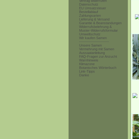
Vertrag widerrufen
Datenschutz
EU Umsatzsteuer
Bestellablauf
Zahlungsarten
Lieferung & Versand
Garantie & Beanstandungen
Widerrufsbelehrung &
Muster-Widerrufsformular
Umweltschutz
Wir kaufen Samen
------------------------
Unsere Samen
Vermehrung mit Samen
Aussaatanleitung
FAQ-Fragen zur Anzucht
Warnhinweis
Klimazone
Botanisches Wörterbuch
Link-Tipps
Danke