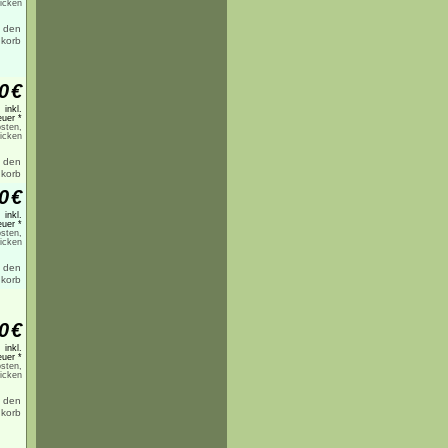
licken
0
€
inkl.
uer *
sten,
licken
0
€
inkl.
uer *
sten,
licken
0
€
inkl.
uer *
sten,
licken