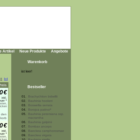
e Artikel
Neue Produkte
Angebote
Warenkorb
ist leer!
.
8
[»]
Preis
Bestseller
0
€
01.
Brachychiton bidwillii
inkl.
uer *
02.
Bauhinia hookeri
sten,
03.
Boswellia serrata
licken
04.
Borojoa patinoi*
05.
Bauhinia petersiana ssp.
macrantha
06.
Bauhinia galpinii
0
€
07.
Bombax anceps
08.
Baeckea camphorosmae
inkl.
uer *
09.
Baeckea virgata
sten,
licken
10.
Bauhinia similis