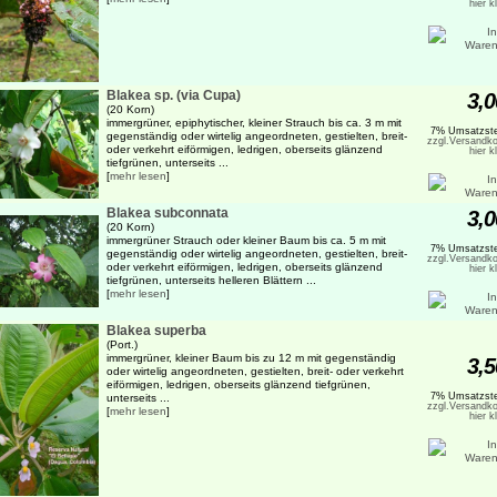
hier k
Blakea sp. (via Cupa)
3,0
(20 Korn)
immergrüner, epiphytischer, kleiner Strauch bis ca. 3 m mit
7% Umsatzste
gegenständig oder wirtelig angeordneten, gestielten, breit-
zzgl.Versandko
oder verkehrt eiförmigen, ledrigen, oberseits glänzend
hier k
tiefgrünen, unterseits ...
[
mehr lesen
]
Blakea subconnata
3,0
(20 Korn)
immergrüner Strauch oder kleiner Baum bis ca. 5 m mit
7% Umsatzste
gegenständig oder wirtelig angeordneten, gestielten, breit-
zzgl.Versandko
oder verkehrt eiförmigen, ledrigen, oberseits glänzend
hier k
tiefgrünen, unterseits helleren Blättern ...
[
mehr lesen
]
Blakea superba
(Port.)
immergrüner, kleiner Baum bis zu 12 m mit gegenständig
3,5
oder wirtelig angeordneten, gestielten, breit- oder verkehrt
eiförmigen, ledrigen, oberseits glänzend tiefgrünen,
7% Umsatzste
unterseits ...
zzgl.Versandko
[
mehr lesen
]
hier k