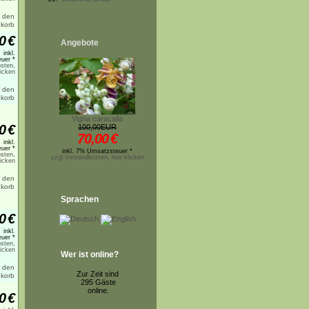
0
€
Angebote
inkl.
uer *
sten,
licken
Vigna caracalla
0
€
100,00EUR
70,00
€
inkl.
uer *
inkl. 7% Umsatzsteuer *
sten,
zzgl.Versandkosten, hier klicken
licken
Sprachen
0
€
inkl.
uer *
sten,
licken
Wer ist online?
Zur Zeit sind
295 Gäste
online.
0
€