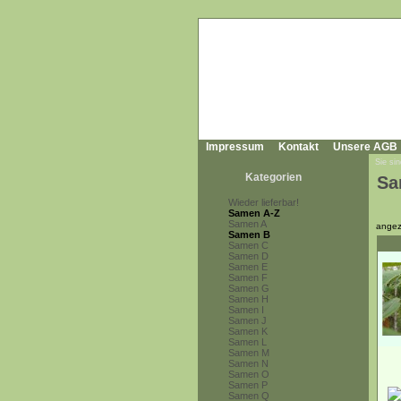
Impressum
Kontakt
Unsere AGB
Sie sin
Kategorien
Sa
Wieder lieferbar!
Samen A-Z
Samen A
angez
Samen B
Samen C
Samen D
Samen E
Samen F
Samen G
Samen H
Samen I
Samen J
Samen K
Samen L
Samen M
Samen N
Samen O
Samen P
Samen Q