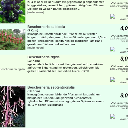
zu 4 m oder kleiner Baum mit gegenständig angeordneten,
7% Umsatzste
langgestielten, lanzettlichen, glänzend tiefgrünen Blättern.
zzgl.Versandko
hier k
Die kleinen weißen Blüten erscheinen ...
[
mehr lesen
]
Beschorneria calcicola
4,0
(5 Korn)
immergrüne, rosettenbildende Pflanze mit aufrechten,
7% Umsatzste
langen, zurückgebogenen, bis zu 80 cm langen und 1,5 cm
zzgl.Versandko
breiten, linealischen, sattgrünen bis bläulichen, am Rand
hier k
gezähnten Blättern und zahlreichen ...
[
mehr lesen
]
Beschorneria rigida
3,0
(10 Korn)
agavenähnliche Pflanze mit blaugrünem Laub, attraktiver
7% Umsatzste
aufrechter Blütenstand mit nickenden, pfirsichroten bis
zzgl.Versandko
gelben Glockenblüten, winterhart bis ca. -12°C
hier k
Beschorneria septentrionalis
(10 Korn)
3,0
immergrüne, rosettenbildende Pflanze mit lanzettlichen,
blaugrünen Blättern und glänzend fuchsienroten
zylindrischen Blüten mit smaragdgrünen Spitzen an einem
7% Umsatzste
ca. 1 m hohen Blütenstand
zzgl.Versandko
hier k