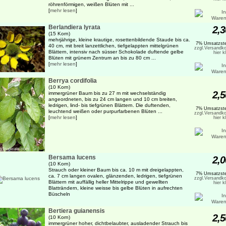
röhrenförmigen, weißen Blüten mit ...
[
mehr lesen
]
Berlandiera lyrata
2,3
(15 Korn)
mehrjährige, kleine krautige, rosettenbildende Staude bis ca.
7% Umsatzste
40 cm, mit breit lanzettlichen, tiefgelappten mittelgrünen
zzgl.Versandko
Blättern, intensiv nach süsser Schokolade duftende gelbe
hier k
Blüten mit grünem Zentrum an bis zu 80 cm ...
[
mehr lesen
]
Berrya cordifolia
(10 Korn)
2,5
immergrüner Baum bis zu 27 m mit wechselständig
angeordneten, bis zu 24 cm langen und 10 cm breiten,
ledrigen, lind- bis tiefgrünen Blättern. Die duftenden,
7% Umsatzste
leuchtend weißen oder purpurfarbenen Blüten ...
zzgl.Versandko
[
mehr lesen
]
hier k
Bersama lucens
2,0
(10 Korn)
Strauch oder kleiner Baum bis ca. 10 m mit dreigelappten,
7% Umsatzste
ca. 7 cm langen ovalen, glänzenden, ledrigen, tiefgrünen
zzgl.Versandko
Blättern mit auffällig heller Mittelrippe und gewellten
hier k
Blatträndern, kleine weisse bis gelbe Blüten in aufrechten
Büscheln
Bertiera guianensis
2,5
(10 Korn)
immergrüner hoher, dichtbelaubter, ausladender Strauch bis