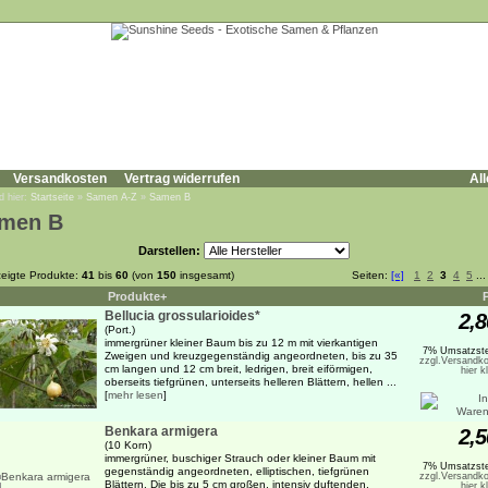
Versandkosten
Vertrag widerrufen
All
d hier:
Startseite
»
Samen A-Z
»
Samen B
men B
Darstellen:
eigte Produkte:
41
bis
60
(von
150
insgesamt)
Seiten:
[«]
1
2
3
4
5
..
Produkte+
Bellucia grossularioides*
2,8
(Port.)
immergrüner kleiner Baum bis zu 12 m mit vierkantigen
7% Umsatzste
Zweigen und kreuzgegenständig angeordneten, bis zu 35
zzgl.Versandko
cm langen und 12 cm breit, ledrigen, breit eiförmigen,
hier k
oberseits tiefgrünen, unterseits helleren Blättern, hellen ...
[
mehr lesen
]
Benkara armigera
2,5
(10 Korn)
immergrüner, buschiger Strauch oder kleiner Baum mit
7% Umsatzste
gegenständig angeordneten, elliptischen, tiefgrünen
zzgl.Versandko
Blättern. Die bis zu 5 cm großen, intensiv duftenden,
hier k