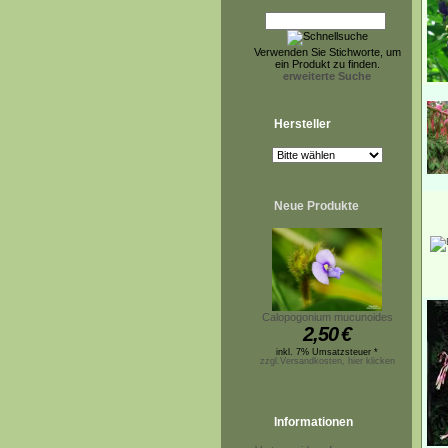
Verwenden Sie Stichworte, um
ein Produkt zu finden.
erweiterte Suche
Hersteller
Neue Produkte
Calopogonium mucunoides
2,50
€
inkl. 7% Umsatzsteuer *
zzgl.Versandkosten, hier klicken
Informationen