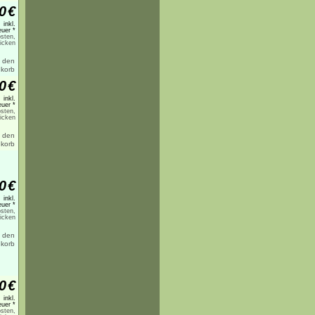
0
€
inkl.
uer *
sten,
licken
0
€
inkl.
uer *
sten,
licken
0
€
inkl.
uer *
sten,
licken
0
€
inkl.
uer *
sten,