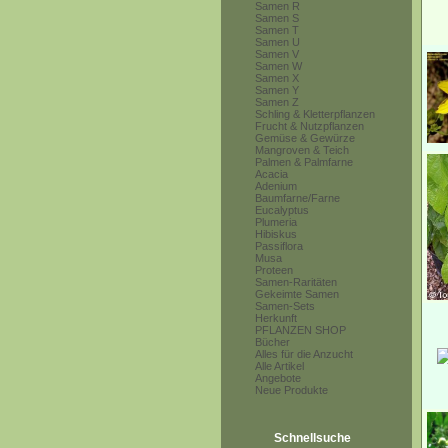
Samen R
Samen S
Samen T
Samen U
Samen V
Samen W
Samen X
Samen Y
Samen Z
Schling & Kletterpflanzen
Frucht & Nutzpflanzen
Gemüse & Gewürze
Mangroven & Teich
Palmen & Palmfarne
Acacia
Adenium
Baumfarne/Farne
Eucalyptus
Plumeria
Hibiskus
Passiflora
Musa
Proteen
Samen-Raritäten
Gekeimte Samen
Samen-Sets
Herkunft
PFLANZEN SHOP
Bücher
Alles für die Anzucht
Alle Artikel
Angebote
Neue Produkte
Schnellsuche