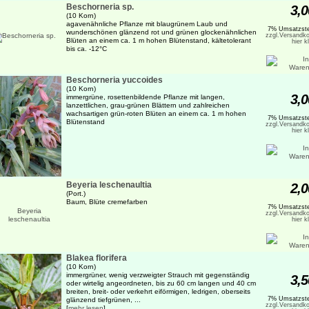
Beschorneria sp.
3,0
(10 Korn)
agavenähnliche Pflanze mit blaugrünem Laub und
7% Umsatzste
wunderschönen glänzend rot und grünen glockenähnlichen
zzgl.Versandko
Blüten an einem ca. 1 m hohen Blütenstand, kältetolerant
hier k
bis ca. -12°C
Beschorneria yuccoides
(10 Korn)
3,0
immergrüne, rosettenbildende Pflanze mit langen,
lanzettlichen, grau-grünen Blättern und zahlreichen
wachsartigen grün-roten Blüten an einem ca. 1 m hohen
7% Umsatzste
Blütenstand
zzgl.Versandko
hier k
Beyeria leschenaultia
2,0
(Port.)
Baum, Blüte cremefarben
7% Umsatzste
zzgl.Versandko
hier k
Blakea florifera
(10 Korn)
immergrüner, wenig verzweigter Strauch mit gegenständig
3,5
oder wirtelig angeordneten, bis zu 60 cm langen und 40 cm
breiten, breit- oder verkehrt eiförmigen, ledrigen, oberseits
7% Umsatzste
glänzend tiefgrünen, ...
zzgl.Versandko
[
mehr lesen
]