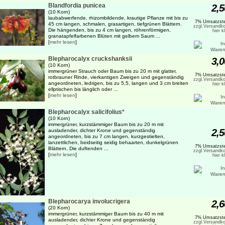
Blandfordia punicea
2,5
(10 Korn)
laubabwerfende, rhizombildende, krautige Pflanze mit bis zu
7% Umsatzste
45 cm langen, schmalen, grasartigen, tiefgrünen Blättern.
zzgl.Versandko
Die hängenden, bis zu 4 cm langen, röhrenförmigen,
hier k
granatapfelfarbenen Blüten mit gelbem Saum ...
[
mehr lesen
]
Blepharocalyx cruckshanksii
3,0
(10 Korn)
immergrüner Strauch oder Baum bis zu 20 m mit glatter,
7% Umsatzste
rotbrauner Rinde, vierkantigen Zweigen und gegenständig
zzgl.Versandko
angeordneten, ledrigen, bis zu 5,5, langen und 3 cm breiten
hier k
ellptischen bis länglich oder ...
[
mehr lesen
]
Blepharocalyx salicifolius*
(10 Korn)
immergrüner, kurzstämmiger Baum bis zu 20 m mit
2,5
ausladender, dichter Krone und gegenständig
angeordneten, bis zu 7 cm langen, kurzgestielten,
lanzettlichen, beidseitig seidig behaarten, dunkelgrünen
7% Umsatzste
Blättern. Die duftenden ...
zzgl.Versandko
[
mehr lesen
]
hier k
Blepharocarya involucrigera
2,6
(20 Korn)
immergrüner, kurzstämmiger Baum bis zu 40 m mit
7% Umsatzste
ausladender, dichter Krone und gegenständig
zzgl.Versandko