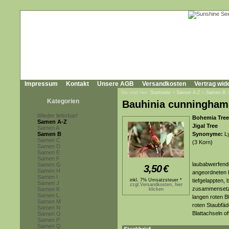
Impressum
Kontakt
Unsere AGB
Versandkosten
Vertrag wid
Sie sind hier:
Startseite
»
Samen A-Z
»
Samen B
Kategorien
Bauhinia cunningham
Wieder lieferbar!
Bohemia Tree
Samen A-Z
Jigal Tree
Samen A
Samen B
Synonyme:
Ly
Samen C
(3 Korn)
Samen D
Samen E
Samen F
laubabwerfende
Samen G
3,50
€
Samen H
angeordneten B
Samen I
inkl. 7% Umsatzsteuer *
tiefgelappten,
Samen J
zzgl.Versandkosten, hier
zusammensetzen
Samen K
klicken
Samen L
langen roten B
Samen M
roten Staubfäd
Samen N
Blattachseln o
Samen O
Samen P
Samen Q