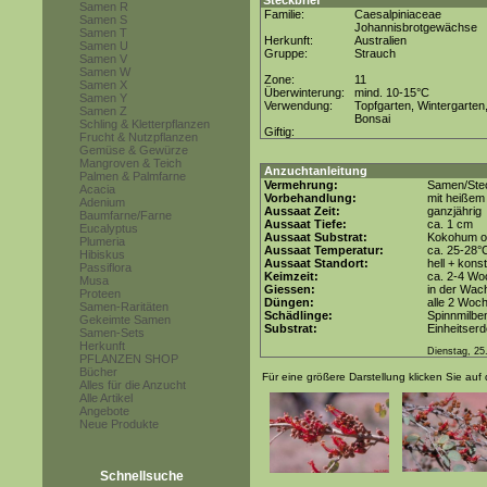
Steckbrief
Samen R
Familie:
Caesalpiniaceae
Samen S
Johannisbrotgewächse
Samen T
Herkunft:
Australien
Samen U
Gruppe:
Strauch
Samen V
Samen W
Zone:
11
Samen X
Überwinterung:
mind. 10-15°C
Samen Y
Verwendung:
Topfgarten, Wintergarten
Samen Z
Bonsai
Schling & Kletterpflanzen
Giftig:
Frucht & Nutzpflanzen
Gemüse & Gewürze
Mangroven & Teich
Anzuchtanleitung
Palmen & Palmfarne
Vermehrung:
Samen/Stec
Acacia
Vorbehandlung:
mit heißem
Adenium
Aussaat Zeit:
ganzjährig
Baumfarne/Farne
Aussaat Tiefe:
ca. 1 cm
Eucalyptus
Aussaat Substrat:
Kokohum od
Plumeria
Aussaat Temperatur:
ca. 25-28°
Hibiskus
Aussaat Standort:
hell + kons
Passiflora
Keimzeit:
ca. 2-4 Wo
Musa
Giessen:
in der Wac
Proteen
Düngen:
alle 2 Woc
Samen-Raritäten
Schädlinge:
Spinnmilbe
Gekeimte Samen
Substrat:
Einheitserd
Samen-Sets
Herkunft
Dienstag, 25
PFLANZEN SHOP
Bücher
Für eine größere Darstellung klicken Sie auf 
Alles für die Anzucht
Alle Artikel
Angebote
Neue Produkte
Schnellsuche