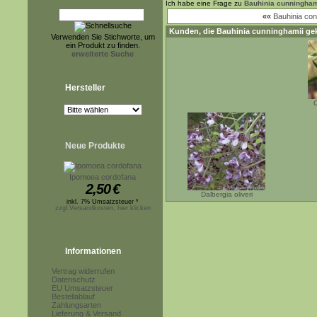
Ich habe eine Frage zu
Bauhinia cunningham
««
Bauhinia co
Kunden, die
Bauhinia cunninghamii
gek
Verwenden Sie Stichworte, um
ein Produkt zu finden.
erweiterte Suche
Hersteller
C
Neue Produkte
Ipomoea cordofana
2,50
€
Dalbergia oliveri
inkl. 7% Umsatzsteuer *
zzgl.Versandkosten, hier klicken
Informationen
Vertrag widerrufen
Datenschutz
EU Umsatzsteuer
Bestellablauf
Zahlungsarten
Lieferung & Versand