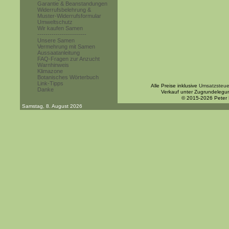
Garantie & Beanstandungen
Widerrufsbelehrung &
Muster-Widerrufsformular
Umweltschutz
Wir kaufen Samen
------------------------
Unsere Samen
Vermehrung mit Samen
Aussaatanleitung
FAQ-Fragen zur Anzucht
Warnhinweis
Klimazone
Botanisches Wörterbuch
Link-Tipps
Alle Preise inklusive
Umsatzsteue
Danke
Verkauf unter Zugrundelegu
© 2015-2026 Peter
Samstag, 8. August 2026