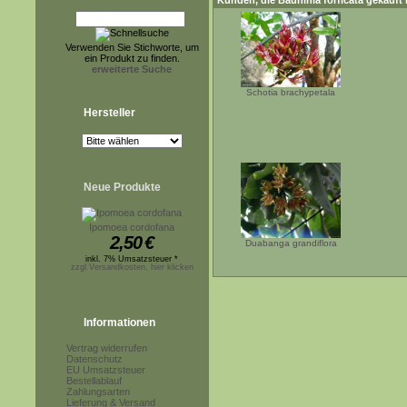
Kunden, die
Bauhinia forficata
gekauft 
Verwenden Sie Stichworte, um
ein Produkt zu finden.
erweiterte Suche
Schotia brachypetala
Hersteller
Neue Produkte
Ipomoea cordofana
2,50
€
Duabanga grandiflora
inkl. 7% Umsatzsteuer *
zzgl.Versandkosten, hier klicken
Informationen
Vertrag widerrufen
Datenschutz
EU Umsatzsteuer
Bestellablauf
Zahlungsarten
Lieferung & Versand