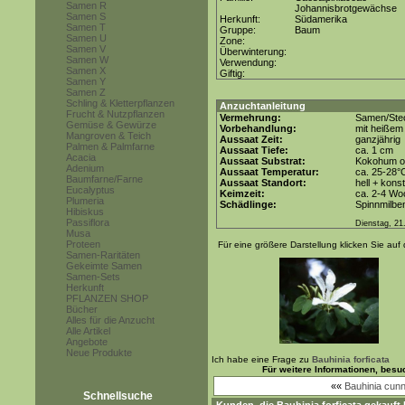
Samen R
Johannisbrotgewächse
Samen S
Herkunft:
Südamerika
Samen T
Gruppe:
Baum
Samen U
Zone:
Samen V
Überwinterung:
Samen W
Verwendung:
Samen X
Giftig:
Samen Y
Samen Z
Schling & Kletterpflanzen
Anzuchtanleitung
Frucht & Nutzpflanzen
Vermehrung:
Samen/Stec
Gemüse & Gewürze
Vorbehandlung:
mit heißem
Mangroven & Teich
Aussaat Zeit:
ganzjährig
Palmen & Palmfarne
Aussaat Tiefe:
ca. 1 cm
Acacia
Aussaat Substrat:
Kokohum od
Adenium
Aussaat Temperatur:
ca. 25-28°
Baumfarne/Farne
Aussaat Standort:
hell + kons
Eucalyptus
Keimzeit:
ca. 2-4 Wo
Plumeria
Schädlinge:
Spinnmilbe
Hibiskus
Passiflora
Dienstag, 21
Musa
Proteen
Für eine größere Darstellung klicken Sie auf 
Samen-Raritäten
Gekeimte Samen
Samen-Sets
Herkunft
PFLANZEN SHOP
Bücher
Alles für die Anzucht
Alle Artikel
Angebote
Neue Produkte
Ich habe eine Frage zu
Bauhinia forficata
Für weitere Informationen, bes
««
Bauhinia cunn
Schnellsuche