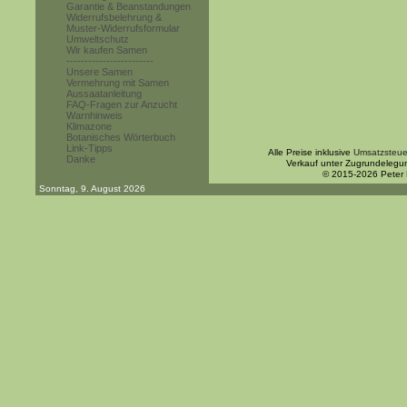
Garantie & Beanstandungen
Widerrufsbelehrung &
Muster-Widerrufsformular
Umweltschutz
Wir kaufen Samen
------------------------
Unsere Samen
Vermehrung mit Samen
Aussaatanleitung
FAQ-Fragen zur Anzucht
Warnhinweis
Klimazone
Botanisches Wörterbuch
Link-Tipps
Alle Preise inklusive
Umsatzsteue
Danke
Verkauf unter Zugrundelegu
© 2015-2026 Peter
Sonntag, 9. August 2026