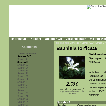
Impressum
Kontakt
Unsere AGB
Versandkosten
Vertrag wid
Sie sind hier:
Startseite
»
Samen A-Z
»
Samen B
Kategorien
Bauhinia forficata
Wieder lieferbar!
Orchideenbau
Samen A-Z
Synonyme:
Ba
Samen A
Samen B
(10 Korn)
Samen C
Samen D
Samen E
laubabwerfende
Samen F
Baum bis ca. 9
Samen G
Samen H
zu 13 cm lange
Samen I
2,50
€
großen weißen 
Samen J
herausragenden
Samen K
inkl. 7% Umsatzsteuer *
Samen L
sich ca. 15-20
zzgl.Versandkosten, hier
Samen M
klicken
enthalten
Samen N
Samen O
Samen P
Steckbrief
Samen Q
Familie:
Caesalpiniaceae