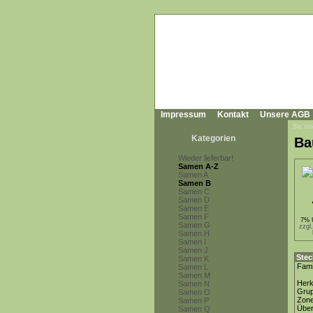
Impressum
Kontakt
Unsere AGB
Sie sin
Kategorien
Ba
Wieder lieferbar!
Samen A-Z
Samen A
Samen B
Samen C
Samen D
Samen E
Samen F
7% 
Samen G
zzgl
Samen H
Samen I
Samen J
Stec
Samen K
Fami
Samen L
Samen M
Herk
Samen N
Gru
Samen O
Zon
Samen P
Über
Samen Q