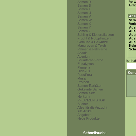
Ver
Samen R
Gifti
Samen S
Samen T
Samen U
Anz
Samen V
Samen W
Ver
Samen X
Vor
Samen Y
Auss
Samen Z
Auss
Schling & Kletterpflanzen
Auss
Frucht & Nutzpflanzen
Aus
Gemüse & Gewürze
Auss
Mangroven & Teich
Keim
Palmen & Palmfarne
Schä
Acacia
Adenium
Baumfarne/Farne
Ich ha
Eucalyptus
Plumeria
Hibiskus
Kund
Passiflora
Musa
Proteen
Samen-Raritäten
Gekeimte Samen
Samen-Sets
Herkunft
PFLANZEN SHOP
Bücher
Alles für die Anzucht
Alle Artikel
Angebote
Neue Produkte
Schnellsuche