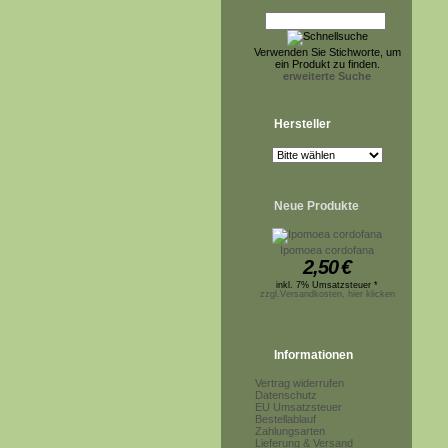
Verwenden Sie Stichworte, um
ein Produkt zu finden.
erweiterte Suche
Hersteller
Neue Produkte
Ipomoea cordofana
2,50
€
inkl. 7% Umsatzsteuer *
zzgl.Versandkosten, hier klicken
Informationen
Vertrag widerrufen
Datenschutz
EU Umsatzsteuer
Bestellablauf
Zahlungsarten
Lieferung & Versand