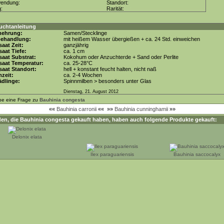
wendung:
Standort:
g:
Rarität:
uchtanleitung
mehrung:
Samen/Stecklinge
behandlung:
mit heißem Wasser übergießen + ca. 24 Std. einweichen
aat Zeit:
ganzjährig
aat Tiefe:
ca. 1 cm
aat Substrat:
Kokohum oder Anzuchterde + Sand oder Perlite
saat Temperatur:
ca. 25-28°C
aat Standort:
hell + konstant feucht halten, nicht naß
zeit:
ca. 2-4 Wochen
dlinge:
Spinnmilben > besonders unter Glas
Dienstag, 21. August 2012
be eine Frage zu
Bauhinia congesta
««
Bauhinia carronii
««
»»
Bauhinia cunninghamii
»»
en, die
Bauhinia congesta
gekauft haben, haben auch folgende Produkte gekauft:
Delonix elata
Ilex paraguariensis
Bauhinia saccocalyx