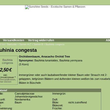
Versandkosten
Vertrag widerrufen
All
d hier:
Startseite
»
Samen A-Z
»
Samen B
»
Bauhinia congesta
uhinia congesta
Orchideenbaum, Anacacho Orchid Tree
Synonyme:
Bauhinia lunarioides, Bauhinia yermyana
(5 Korn)
2,50
€
immergrüner oder auch laubabwerfender kleiner Baum oder Strauch mit 2-
inkl.
Umsatzsteuer *
gelappten, tiefgrünen Blättern und duftenden kleinen weißen bis zart rosafar
.Versandkosten,
hier klicken
Blüten in Büscheln
kbrief
lie:
Caesalpiniaceae
Immergrün:
Johannisbrotgewächse
unft:
Nordamerika
Duft:
ppe:
Baum
Blüte:
nicht zutreffend
e:
Blütezeit:
winterung:
Früchte: