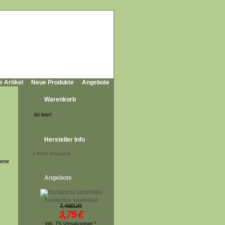
e Artikel
Neue Produkte
Angebote
Warenkorb
ist leer!
Hersteller Info
-
Mehr Produkte
bene
Angebote
Eucalyptus spathulata
7,49EUR
3,75
€
inkl. 7% Umsatzsteuer *