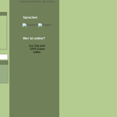
zzgl.Versandkosten, hier klicken
Sprachen
Wer ist online?
Zur Zeit sind
2293 Gäste
online.