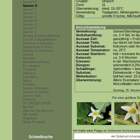
Gruppe:
Strauch
Samen R
Zone:
11
Samen S
Überwinterung:
mind. 15-20°C
Samen T
Verwendung:
Topfgarten, Wintergarten
Samen U
Giftig:
unreife Früchte, Milchsaf
Samen V
Samen W
Samen X
Anzuchtanleitung
Samen Y
Vermehrung:
Samen/Steckling
Samen Z
Vorbehandlung:
ca. 2-4 Std. im 
Schling & Kletterpflanzen
Aussaat Zeit:
ganzjährig > Früh
Frucht & Nutzpflanzen
Aussaat Tiefe:
nur leicht mit Su
Gemüse & Gewürze
Aussaat Substrat:
Kokohum oder Anz
Mangroven & Teich
Aussaat Temperatur:
ca. 25°C
Palmen & Palmfarne
Aussaat Standort:
hell + konstant fe
Acacia
Keimzeit:
ca. 3-6 Wochen
Adenium
Giessen:
in der Wachstums
Baumfarne/Farne
Düngen:
wöchentlich 0,2%
Eucalyptus
Schädlinge:
Spinnmilben > be
Plumeria
Substrat:
Einheitserde + Sa
Hibiskus
Weiterkultur:
hell bei mind. 15-
Passiflora
Überwinterung:
Ältere Exemplare 
Musa
Wurzelballen nicht
Proteen
Samen-Raritäten
Sonntag, 25. Novem
Gekeimte Samen
Samen-Sets
Für eine größere Da
Herkunft
PFLANZEN SHOP
Bücher
Alles für die Anzucht
Alle Artikel
Angebote
Neue Produkte
Ich habe eine Frage zu
Solanum lasiocarpu
««
Solanum khasi
Schnellsuche