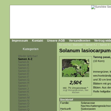
Impressum
Kontakt
Unsere AGB
Versandkosten
Vertrag wid
Sie sind hier:
Startseite
»
Samen A-Z
»
Samen S
Kategorien
Solanum lasiocarpum
Wieder lieferbar!
Tarong pasai
Samen A-Z
(10 Korn)
Samen A
Samen B
Samen C
Samen D
immergrüner, kr
Samen E
wechselständig
Samen F
und 30 cm breit
Samen G
2,50
€
Samen H
Blättern mit g
Samen I
Blüten. Aus de
inkl. 7% Umsatzsteuer *
Samen J
zzgl.Versandkosten, hier
Reife hellgelb
Samen K
klicken
Samen L
Samen M
Steckbrief
Samen N
Familie:
Solanaceae
Samen O
Nachtschattengewächse
Samen P
Herkunft:
Südostasien
Samen Q