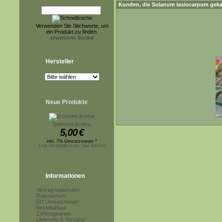
Kunden, die
Solanum lasiocarpum
geka
Verwenden Sie Stichworte, um
ein Produkt zu finden.
erweiterte Suche
Hersteller
Neue Produkte
Ipomoea jicama
5,00
€
inkl. 7% Umsatzsteuer *
zzgl.Versandkosten, hier klicken
Informationen
Vertrag widerrufen
Datenschutz
EU Umsatzsteuer
Bestellablauf
Zahlungsarten
Lieferung & Versand