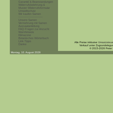
Garantie & Beanstandungen
Widerrufsbelehrung &
Muster-Widerrufsformular
Umweltschutz
Wir kaufen Samen
------------------------
Unsere Samen
Vermehrung mit Samen
Aussaatanleitung
FAQ-Fragen zur Anzucht
Warnhinweis
Klimazone
Botanisches Wörterbuch
Link-Tipps
Alle Preise inklusive
Umsatzsteue
Danke
Verkauf unter Zugrundelegu
© 2015-2026 Peter
Montag, 10. August 2026