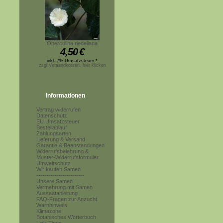
Operculina riedeliana
4,50
€
inkl. 7% Umsatzsteuer *
zzgl.Versandkosten, hier klicken
Informationen
Vertrag widerrufen
Datenschutz
EU Umsatzsteuer
Bestellablauf
Zahlungsarten
Lieferung & Versand
Garantie & Beanstandungen
Widerrufsbelehrung &
Muster-Widerrufsformular
Umweltschutz
Wir kaufen Samen
------------------------
Unsere Samen
Vermehrung mit Samen
Aussaatanleitung
FAQ-Fragen zur Anzucht
Warnhinweis
Klimazone
Botanisches Wörterbuch