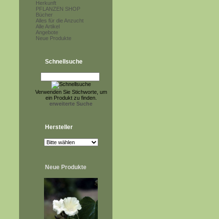
Herkunft
PFLANZEN SHOP
Bücher
Alles für die Anzucht
Alle Artikel
Angebote
Neue Produkte
Schnellsuche
Verwenden Sie Stichworte, um
ein Produkt zu finden.
erweiterte Suche
Hersteller
Neue Produkte