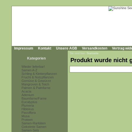
Impressum
Kontakt
Unsere AGB
Versandkosten
Vertrag wid
Sie sind hier:
Startseite
Kategorien
Produkt wurde nicht 
Wieder lieferbar!
Samen A-Z
Schling & Kletterpflanzen
Frucht & Nutzpflanzen
Gemüse & Gewürze
Mangroven & Teich
Palmen & Palmfarne
Acacia
Adenium
Baumfarne/Farne
Eucalyptus
Plumeria
Hibiskus
Passiflora
Musa
Proteen
Samen-Raritäten
Gekeimte Samen
Samen-Sets