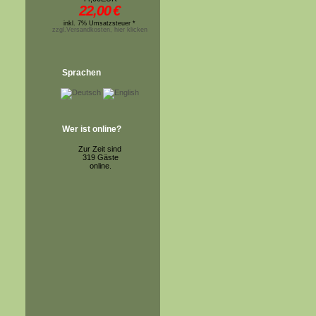
22,00
€
inkl. 7% Umsatzsteuer *
zzgl.Versandkosten, hier klicken
Sprachen
Wer ist online?
Zur Zeit sind
319 Gäste
online.