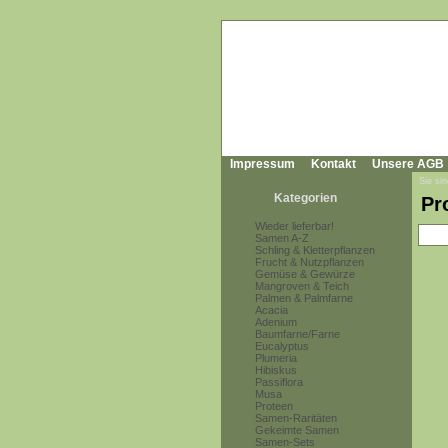
Impressum
Kontakt
Unsere AGB
Sie sin
Kategorien
Pr
Wieder lieferbar!
Samen A-Z
Schling & Kletterpflanzen
Frucht & Nutzpflanzen
Gemüse & Gewürze
Mangroven & Teich
Palmen & Palmfarne
Acacia
Adenium
Baumfarne/Farne
Eucalyptus
Plumeria
Hibiskus
Passiflora
Musa
Proteen
Samen-Raritäten
Gekeimte Samen
Samen-Sets