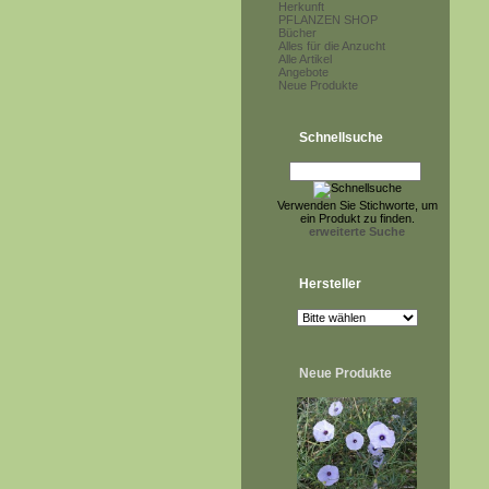
Herkunft
PFLANZEN SHOP
Bücher
Alles für die Anzucht
Alle Artikel
Angebote
Neue Produkte
Schnellsuche
Verwenden Sie Stichworte, um
ein Produkt zu finden.
erweiterte Suche
Hersteller
Neue Produkte