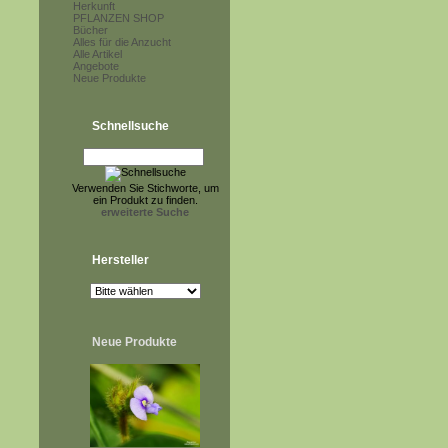
Herkunft
PFLANZEN SHOP
Bücher
Alles für die Anzucht
Alle Artikel
Angebote
Neue Produkte
Schnellsuche
Verwenden Sie Stichworte, um
ein Produkt zu finden.
erweiterte Suche
Hersteller
Neue Produkte