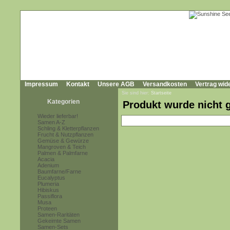
Impressum
Kontakt
Unsere AGB
Versandkosten
Vertrag wid
Sie sind hier:
Startseite
Kategorien
Produkt wurde nicht 
Wieder lieferbar!
Samen A-Z
Schling & Kletterpflanzen
Frucht & Nutzpflanzen
Gemüse & Gewürze
Mangroven & Teich
Palmen & Palmfarne
Acacia
Adenium
Baumfarne/Farne
Eucalyptus
Plumeria
Hibiskus
Passiflora
Musa
Proteen
Samen-Raritäten
Gekeimte Samen
Samen-Sets