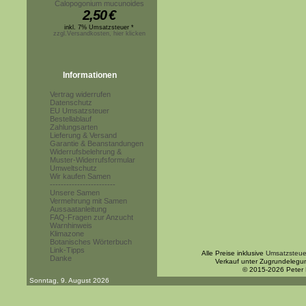
Calopogonium mucunoides
2,50
€
inkl. 7% Umsatzsteuer *
zzgl.Versandkosten, hier klicken
Informationen
Vertrag widerrufen
Datenschutz
EU Umsatzsteuer
Bestellablauf
Zahlungsarten
Lieferung & Versand
Garantie & Beanstandungen
Widerrufsbelehrung &
Muster-Widerrufsformular
Umweltschutz
Wir kaufen Samen
------------------------
Unsere Samen
Vermehrung mit Samen
Aussaatanleitung
FAQ-Fragen zur Anzucht
Warnhinweis
Klimazone
Botanisches Wörterbuch
Link-Tipps
Alle Preise inklusive
Umsatzsteue
Danke
Verkauf unter Zugrundelegu
© 2015-2026 Peter
Sonntag, 9. August 2026