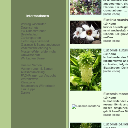
dichtbelaubter Ba
angeordneten, dick
Blättern. Die duft
cremefarbenen ...
[
mehr lesen
]
Informationen
Euclinia suavi
(10 Korn)
Vertrag widerrufen
kleiner bis mittel
Datenschutz
m mit wechselständ
EU Umsatzsteuer
Blättern. Die groß
Bestellablauf
weißen ...
Zahlungsarten
[
mehr lesen
]
Lieferung & Versand
Garantie & Beanstandungen
Widerrufsbelehrung &
Eucomis autum
Muster-Widerrufsformular
(10 Korn)
Umweltschutz
laubabwerfendes Z
Wir kaufen Samen
rosettenförmig an
------------------------
cm breiten, tiefgrü
Unsere Samen
Blatträndern. Die k
Vermehrung mit Samen
[
mehr lesen
]
Aussaatanleitung
FAQ-Fragen zur Anzucht
Warnhinweis
Klimazone
Botanisches Wörterbuch
Link-Tipps
Danke
Eucomis mont
(10 Korn)
laubabwerfendes Z
rosettenförmig an
breiten, tiefgrünen
grünlich-weißen Blü
[
mehr lesen
]
Eucomis pallidi
(10 Korn)