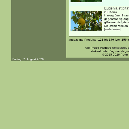
Eugenia stipita
(10 Korn)
immergrüner Strau
gegenständig ange
glänzend tiefgrüne
Die creme-weißen 
[
mehr lesen
]
angezeigte Produkte:
121
bis
140
(von
150
i
Alle Preise inklusive
Umsatzsteue
Verkauf unter Zugrundelegu
© 2015-2026 Peter
Freitag, 7. August 2026