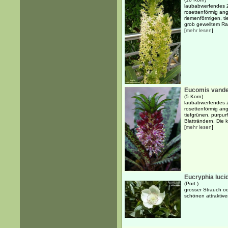
laubabwerfendes Z
rosettenförmig an
riemenförmigen, tie
grob gewelltem Ran
[
mehr lesen
]
Eucomis vand
(5 Korn)
laubabwerfendes Z
rosettenförmig an
tiefgrünen, purpur
Blatträndern. Die k
[
mehr lesen
]
Eucryphia luci
(Port.)
grosser Strauch o
schönen attraktiv