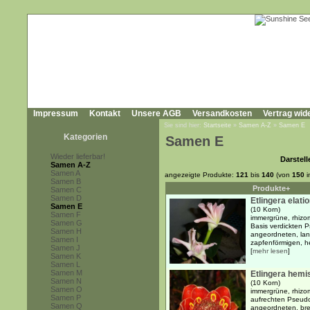
Impressum
Kontakt
Unsere AGB
Versandkosten
Vertrag wid
Sie sind hier:
Startseite
»
Samen A-Z
»
Samen E
Kategorien
Samen E
Wieder lieferbar!
Darstell
Samen A-Z
Samen A
angezeigte Produkte:
121
bis
140
(von
150
i
Samen B
Produkte+
Samen C
Samen D
Etlingera elati
Samen E
(10 Korn)
Samen F
immergrüne, rhizo
Samen G
Basis verdickten
Samen H
angeordneten, lanz
Samen I
zapfenförmigen, he
Samen J
[
mehr lesen
]
Samen K
Samen L
Samen M
Etlingera hemi
Samen N
(10 Korn)
Samen O
immergrüne, rhizo
Samen P
aufrechten Pseud
Samen Q
angeordneten, breit