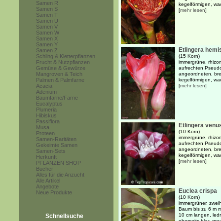
Samen R
kegelförmigen, wac
Samen S
[
mehr lesen
]
Samen T
Samen U
Samen V
Samen W
Samen X
Samen Y
Etlingera hemi
Samen Z
Schling & Kletterpflanzen
(15 Korn)
Frucht & Nutzpflanzen
immergrüne, rhizo
Gemüse & Gewürze
aufrechten Pseud
Mangroven & Teich
angeordneten, breit
Palmen & Palmfarne
kegelförmigen, wac
Acacia
[
mehr lesen
]
Adenium
Baumfarne/Farne
Eucalyptus
Plumeria
Hibiskus
Passiflora
Etlingera venu
Musa
(10 Korn)
Proteen
immergrüne, rhizo
Samen-Raritäten
aufrechten Pseud
Gekeimte Samen
angeordneten, breit
Samen-Sets
kegelförmigen, wac
Herkunft
[
mehr lesen
]
PFLANZEN SHOP
Bücher
Alles für die Anzucht
Alle Artikel
Angebote
Euclea crispa
Neue Produkte
(10 Korn)
immergrüner, zweih
Baum bis zu 6 m m
10 cm langen, ledri
Schnellsuche
oberseits blau-grau