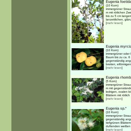
Eugenia foetid
(10 Korn)
immergrüner Strau
m mit rötlichen Z
bis zu 5 cm langen,
lanzettlichen, glän
[
mehr lesen
]
Eugenia myrci
(10 Korn)
immergrüner oder 
Baum bis zu ca. 6
gegenständig ange
breiten, eiförmigen
[
mehr lesen
]
Eugenia rhomb
(5 Korn)
immergrüner Strau
m mit gegenständi
ledrigen, ovalen bi
Blättern mit rötlich 
[
mehr lesen
]
Eugenia sp.*
(10 Korn)
immergrüner Strauc
gegenständig angeo
tiefgrünen Blätter
duftenden weißen B
[
mehr lesen
]