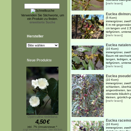
[
mehr lesen
]
Euclea divino
Verwenden Sie Stichworte, um
(5 Korn)
ein Produkt zu finden.
immergrüner, zwei
erweiterte Suche
6 m mit gegenständ
cm langen und 2,5
tiefgrünen, untersei
[
mehr lesen
]
Hersteller
Euclea natalen
(10 Korn)
immergrüner, zweih
Baum mit wechsels
langen, ledrigen, e
Neue Produkte
tiefgrünen, unterse
[
mehr lesen
]
Euclea pseude
(10 Korn)
immergrüner, zweih
schlanken, überh
angeordneten, lang
oberseits bläulich-
kleinen, grünlich-g
[
mehr lesen
]
Operculina riedeliana
4,50
€
Euclea racem
(10 Korn)
inkl. 7% Umsatzsteuer *
immergrüner, zweih
zzgl.Versandkosten, hier klicken