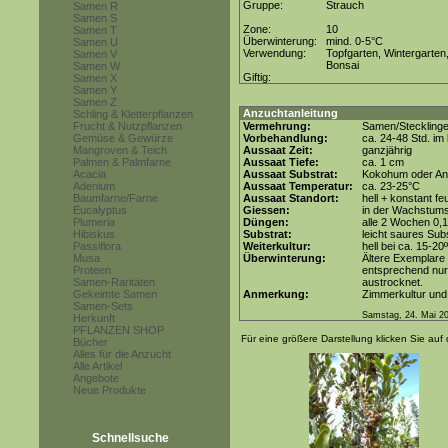
Gruppe:
Strauch
Samen R
Samen S
Zone:
10
Samen T
Überwinterung:
mind. 0-5°C
Samen U
Verwendung:
Topfgarten, Wintergarten
Samen V
Bonsai
Samen W
Giftig:
Samen X
Samen Y
Samen Z
Anzuchtanleitung
Schling & Kletterpflanzen
Frucht & Nutzpflanzen
Vermehrung:
Samen/Steckling
Gemüse & Gewürze
Vorbehandlung:
ca. 24-48 Std. i
Mangroven & Teich
Aussaat Zeit:
ganzjährig
Palmen & Palmfarne
Aussaat Tiefe:
ca. 1 cm
Acacia
Aussaat Substrat:
Kokohum oder Anz
Adenium
Aussaat Temperatur:
ca. 23-25°C
Baumfarne/Farne
Aussaat Standort:
hell + konstant fe
Eucalyptus
Giessen:
in der Wachstum
Plumeria
Düngen:
alle 2 Wochen 0,
Hibiskus
Substrat:
leicht saures Subs
Passiflora
Weiterkultur:
hell bei ca. 15-20
Musa
Überwinterung:
Ältere Exemplare
Proteen
entsprechend nur 
Samen-Raritäten
austrocknet.
Gekeimte Samen
Anmerkung:
Zimmerkultur und
Samen-Sets
Samstag, 24. Mai 2
Herkunft
PFLANZEN SHOP
Für eine größere Darstellung klicken Sie auf 
Bücher
Alles für die Anzucht
Alle Artikel
Angebote
Neue Produkte
Schnellsuche