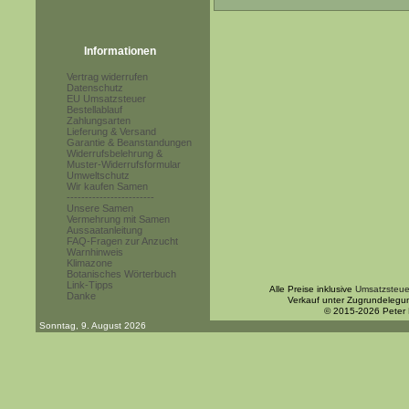
Informationen
Vertrag widerrufen
Datenschutz
EU Umsatzsteuer
Bestellablauf
Zahlungsarten
Lieferung & Versand
Garantie & Beanstandungen
Widerrufsbelehrung &
Muster-Widerrufsformular
Umweltschutz
Wir kaufen Samen
------------------------
Unsere Samen
Vermehrung mit Samen
Aussaatanleitung
FAQ-Fragen zur Anzucht
Warnhinweis
Klimazone
Botanisches Wörterbuch
Link-Tipps
Alle Preise inklusive
Umsatzsteue
Danke
Verkauf unter Zugrundelegu
© 2015-2026 Peter
Sonntag, 9. August 2026