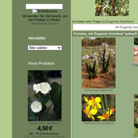
Verwenden Sie Stichworte, um
ein Produkt zu finden.
Ich habe eine Frage zu
Eugenia rhombea*
erweiterte Suche
««
Eugenia myr
Kunden, die
Eugenia rhombea*
gekauft
Hersteller
Neue Produkte
Anig
Xerophyta retinervis
Operculina riedeliana
Parkinsonia aculeata
4,50
€
inkl. 7% Umsatzsteuer *
zzgl.Versandkosten, hier klicken