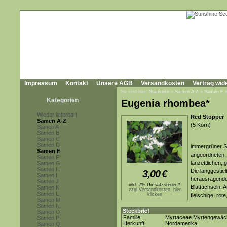
Impressum
Kontakt
Unsere AGB
Versandkosten
Vertrag wid
Sie sind hier:
Startseite
»
Samen A-Z
»
Samen E
Kategorien
Eugenia rhombea*
Wieder lieferbar!
Red Stopper
Samen A-Z
(5 Korn)
Samen A
Samen B
Samen C
Samen D
immergrüner S
Samen E
angeordneten, b
Samen F
lanzettlichen, 
Samen G
Samen H
Die langgestiel
3,00
€
Samen I
herausragenden
Samen J
inkl. 7% Umsatzsteuer *
Blattachseln. 
Samen K
zzgl.Versandkosten, hier
Samen L
klicken
fleischige, rot
Samen M
Samen N
Steckbrief
Samen O
Familie:
Myrtaceae Myrtengewäc
Samen P
Herkunft:
Nordamerika
Samen Q