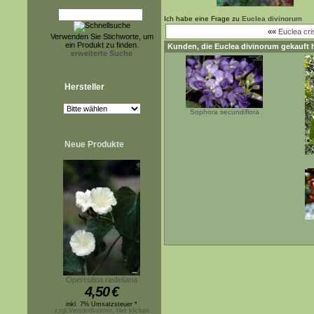
Ich habe eine Frage zu
Euclea divinorum
««
Euclea cri
Verwenden Sie Stichworte, um
ein Produkt zu finden.
Kunden, die
Euclea divinorum
gekauft 
erweiterte Suche
Hersteller
Sophora secundiflora
Neue Produkte
Operculina riedeliana
4,50
€
inkl. 7% Umsatzsteuer *
zzgl.Versandkosten, hier klicken