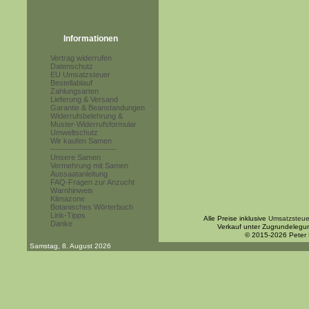
Informationen
Vertrag widerrufen
Datenschutz
EU Umsatzsteuer
Bestellablauf
Zahlungsarten
Lieferung & Versand
Garantie & Beanstandungen
Widerrufsbelehrung &
Muster-Widerrufsformular
Umweltschutz
Wir kaufen Samen
------------------------
Unsere Samen
Vermehrung mit Samen
Aussaatanleitung
FAQ-Fragen zur Anzucht
Warnhinweis
Klimazone
Botanisches Wörterbuch
Link-Tipps
Alle Preise inklusive
Umsatzsteue
Danke
Verkauf unter Zugrundelegu
© 2015-2026 Peter
Samstag, 8. August 2026