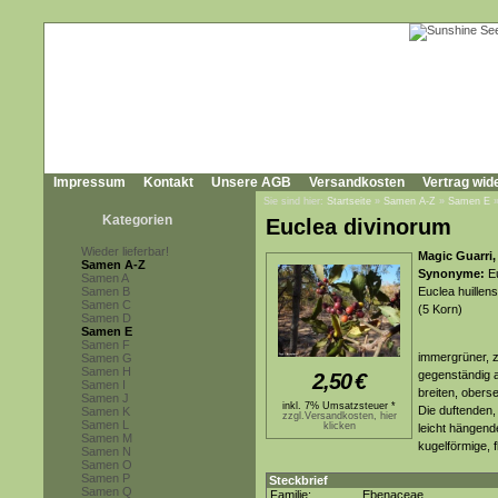
Impressum
Kontakt
Unsere AGB
Versandkosten
Vertrag wid
Sie sind hier:
Startseite
»
Samen A-Z
»
Samen E
Kategorien
Euclea divinorum
Wieder lieferbar!
Magic Guarri
Samen A-Z
Synonyme:
Eu
Samen A
Samen B
Euclea huillens
Samen C
(5 Korn)
Samen D
Samen E
Samen F
immergrüner, z
Samen G
Samen H
gegenständig a
2,50
€
Samen I
breiten, oberse
Samen J
inkl. 7% Umsatzsteuer *
Die duftenden,
Samen K
zzgl.Versandkosten, hier
Samen L
klicken
leicht hängend
Samen M
kugelförmige, 
Samen N
Samen O
Samen P
Steckbrief
Samen Q
Familie:
Ebenaceae