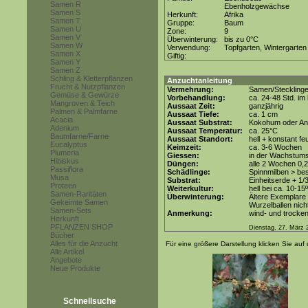
Samen R
Ebenholzgewächse
Samen S
Herkunft:
Afrika
Samen T
Gruppe:
Baum
Samen U
Zone:
9
Samen V
Überwinterung:
bis zu 0°C
Samen W
Verwendung:
Topfgarten, Wintergarten
Samen X
Giftig:
Samen Y
Samen Z
Schling & Kletterpflanzen
Anzuchtanleitung
Frucht & Nutzpflanzen
Vermehrung:
Samen/Steckling
Gemüse & Gewürze
Vorbehandlung:
ca. 24-48 Std. i
Mangroven & Teich
Aussaat Zeit:
ganzjährig
Palmen & Palmfarne
Aussaat Tiefe:
ca. 1 cm
Acacia
Aussaat Substrat:
Kokohum oder Anz
Adenium
Aussaat Temperatur:
ca. 25°C
Baumfarne/Farne
Aussaat Standort:
hell + konstant fe
Eucalyptus
Keimzeit:
ca. 3-6 Wochen
Plumeria
Giessen:
in der Wachstum
Hibiskus
Düngen:
alle 2 Wochen 0,
Passiflora
Schädlinge:
Spinnmilben > be
Musa
Substrat:
Einheitserde + 1/3
Proteen
Weiterkultur:
hell bei ca. 10-15
Samen-Raritäten
Überwinterung:
Ältere Exemplare 
Gekeimte Samen
Wurzelballen nicht
Samen-Sets
Anmerkung:
wind- und trocken
Herkunft
PFLANZEN SHOP
Dienstag, 27. März 
Bücher
Alles für die Anzucht
Für eine größere Darstellung klicken Sie auf 
Alle Artikel
Angebote
Neue Produkte
Schnellsuche