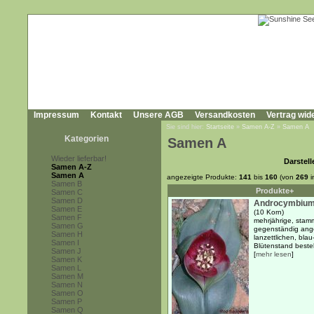
Impressum
Kontakt
Unsere AGB
Versandkosten
Vertrag wid
Sie sind hier:
Startseite
»
Samen A-Z
»
Samen A
Kategorien
Samen A
Wieder lieferbar!
Darstell
Samen A-Z
Samen A
angezeigte Produkte:
141
bis
160
(von
269
i
Samen B
Produkte+
Samen C
Samen D
Androcymbium 
Samen E
(10 Korn)
Samen F
mehrjährige, stamm
Samen G
gegenständig ange
Samen H
lanzettlichen, bla
Samen I
Blütenstand besteh
Samen J
[
mehr lesen
]
Samen K
Samen L
Samen M
Samen N
Samen O
Samen P
Samen Q