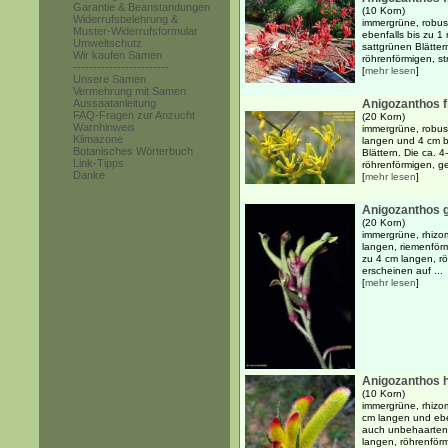
Garantie & Beanstandungen
(10 Korn)
Widerrufsbelehrung &
immergrüne, robus
Muster-Widerrufsformular
ebenfalls bis zu 1 
Umweltschutz
sattgrünen Blätter
Wir kaufen Samen
röhrenförmigen, str
------------------------
[
mehr lesen
]
Unsere Samen
Vermehrung mit Samen
Aussaatanleitung
Anigozanthos fl
FAQ-Fragen zur Anzucht
(20 Korn)
Warnhinweis
immergrüne, robus
Klimazone
langen und 4 cm br
Botanisches Wörterbuch
Blättern. Die ca. 
Link-Tipps
röhrenförmigen, ge
Danke
[
mehr lesen
]
Anigozanthos g
(20 Korn)
immergrüne, rhizo
langen, riemenförm
zu 4 cm langen, rö
erscheinen auf ...
[
mehr lesen
]
Anigozanthos h
(10 Korn)
immergrüne, rhizo
cm langen und ebe
auch unbehaarten 
langen, röhrenförm