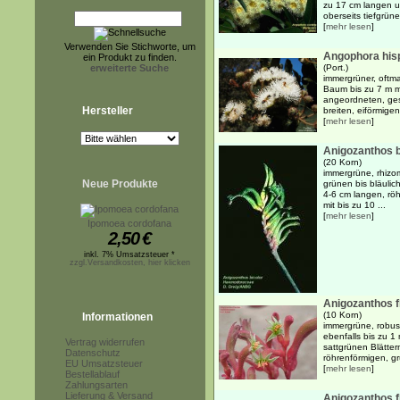
zu 17 cm langen un
oberseits tiefgrüne
[
mehr lesen
]
Verwenden Sie Stichworte, um
Angophora his
ein Produkt zu finden.
erweiterte Suche
(Port.)
immergrüner, oftm
Baum bis zu 7 m 
angeordneten, ges
Hersteller
breiten, eiförmigen
[
mehr lesen
]
Anigozanthos b
(20 Korn)
immergrüne, rhizo
Neue Produkte
grünen bis bläulic
4-6 cm langen, rö
mit bis zu 10 ...
[
mehr lesen
]
Ipomoea cordofana
2,50
€
inkl. 7% Umsatzsteuer *
zzgl.Versandkosten, hier klicken
Anigozanthos f
(10 Korn)
Informationen
immergrüne, robus
ebenfalls bis zu 1 
Vertrag widerrufen
sattgrünen Blätter
Datenschutz
röhrenförmigen, gr
EU Umsatzsteuer
[
mehr lesen
]
Bestellablauf
Zahlungsarten
Lieferung & Versand
Anigozanthos fl