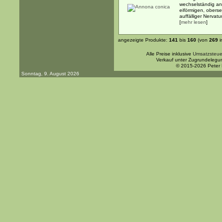
wechselständig an
eiförmigen, oberse
auffälliger Nervatur
[
mehr lesen
]
angezeigte Produkte:
141
bis
160
(von
269
i
Alle Preise inklusive
Umsatzsteue
Verkauf unter Zugrundelegu
© 2015-2026 Peter
Sonntag, 9. August 2026