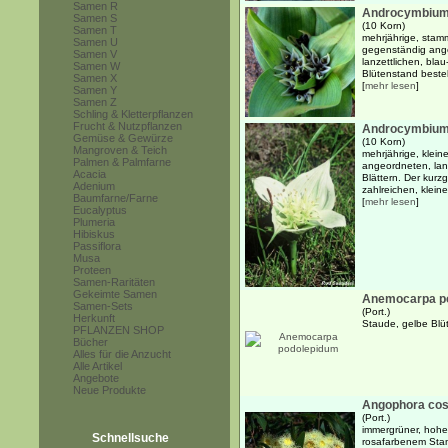
Samen R
Androcymbium
Samen S
(10 Korn)
Samen T
mehrjährige, stamm
Samen U
gegenständig ange
Samen V
lanzettlichen, bla
Samen W
Blütenstand besteh
Samen X
[
mehr lesen
]
Samen Y
Samen Z
Schling & Kletterpflanzen
Frucht & Nutzpflanzen
Androcymbium
Gemüse & Gewürze
(10 Korn)
Mangroven & Teich
mehrjährige, klein
Palmen & Palmfarne
angeordneten, lan
Acacia
Blättern. Der kurz
Adenium
zahlreichen, klein
Baumfarne/Farne
[
mehr lesen
]
Eucalyptus
Plumeria
Hibiskus
Passiflora
Musa
Proteen
Samen-Raritäten
Gekeimte Samen
Anemocarpa p
Samen-Sets
(Port.)
Herkunft
Staude, gelbe Blüt
PFLANZEN SHOP
Bücher
Alles für die Anzucht
Alle Artikel
Angebote
Neue Produkte
Angophora cos
(Port.)
immergrüner, hohe
Schnellsuche
rosafarbenem Sta