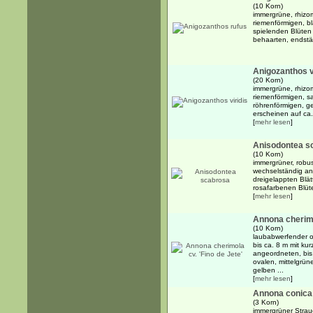
(10 Korn)
immergrüne, rhizo
riemenförmigen, bla
spielenden Blüten 
behaarten, endstä
Anigozanthos v
(20 Korn)
immergrüne, rhizo
riemenförmigen, sa
röhrenförmigen, g
erscheinen auf ca. 
[
mehr lesen
]
Anisodontea s
(10 Korn)
immergrüner, robus
wechselständig an
dreigelappten Blät
rosafarbenen Blüte
[
mehr lesen
]
Annona cherimo
(10 Korn)
laubabwerfender 
bis ca. 8 m mit k
angeordneten, bis 
ovalen, mittelgrüne
gelben ...
[
mehr lesen
]
Annona conica
(3 Korn)
immergrüner Strau