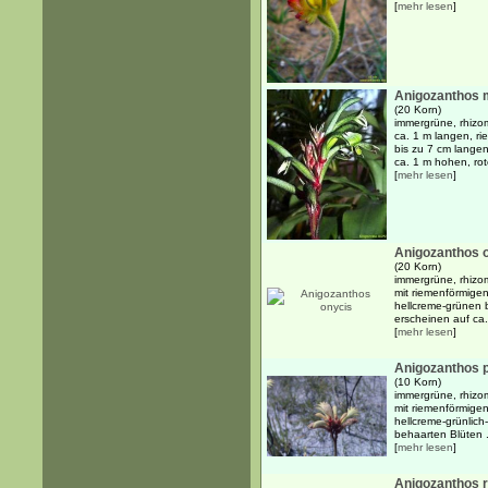
[
mehr lesen
]
Anigozanthos 
(20 Korn)
immergrüne, rhizom
ca. 1 m langen, ri
bis zu 7 cm lange
ca. 1 m hohen, rote
[
mehr lesen
]
Anigozanthos 
(20 Korn)
immergrüne, rhizo
mit riemenförmigen
hellcreme-grünen b
erscheinen auf ca. 
[
mehr lesen
]
Anigozanthos p
(10 Korn)
immergrüne, rhizo
mit riemenförmigen
hellcreme-grünlich
behaarten Blüten .
[
mehr lesen
]
Anigozanthos 