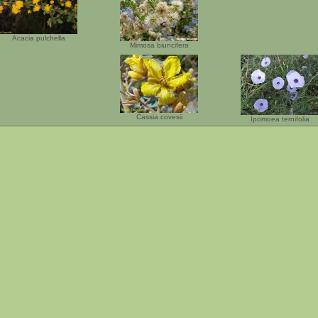
Acacia pulchella
Mimosa biuncifera
Cassia covesii
Ipomoea ternifolia