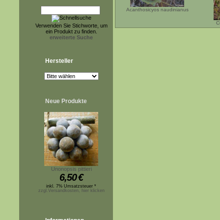
Acanthosicyos naudinianus
C
Verwenden Sie Stichworte, um
ein Produkt zu finden.
erweiterte Suche
Hersteller
Neue Produkte
Unonopsis pittieri
6,50
€
inkl. 7% Umsatzsteuer *
zzgl.Versandkosten, hier klicken