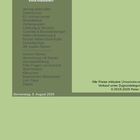
Informationen
Vertrag widerrufen
Datenschutz
EU Umsatzsteuer
Bestellablauf
Zahlungsarten
Lieferung & Versand
Garantie & Beanstandungen
Widerrufsbelehrung &
Muster-Widerrufsformular
Umweltschutz
Wir kaufen Samen
------------------------
Unsere Samen
Vermehrung mit Samen
Aussaatanleitung
FAQ-Fragen zur Anzucht
Warnhinweis
Klimazone
Botanisches Wörterbuch
Link-Tipps
Alle Preise inklusive
Umsatzsteue
Danke
Verkauf unter Zugrundelegu
© 2015-2026 Peter
Donnerstag, 6. August 2026