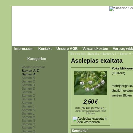
Impressum
Kontakt
Unsere AGB
Versandkosten
Vertrag wid
Sie sind hier:
Startseite
»
Samen A-Z
»
Samen A
Kategorien
Asclepias exaltata
Wieder lieferbar!
Poke Milkweed
Samen A-Z
(10 Korn)
Samen A
Samen B
Samen C
Samen D
mehrjährige kr
Samen E
länglich ovalen
Samen F
weißen Blüten 
Samen G
Samen H
2,50
€
Samen I
Samen J
inkl. 7% Umsatzsteuer *
Samen K
zzgl.Versandkosten, hier
Samen L
klicken
Samen M
Samen N
Samen O
Samen P
Steckbrief
Samen Q