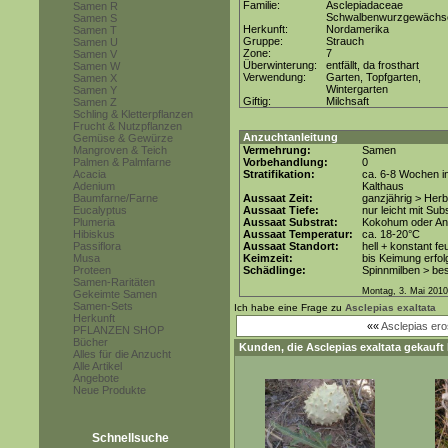
Familie:
Asclepiadaceae
Samen R
Schwalbenwurzgewächs
Samen S
Herkunft:
Nordamerika
Samen T
Gruppe:
Strauch
Samen U
Zone:
7
Samen V
Überwinterung:
entfällt, da frosthart
Samen W
Verwendung:
Garten, Topfgarten,
Samen X
Wintergarten
Samen Y
Giftig:
Milchsaft
Samen Z
Schling & Kletterpflanzen
Frucht & Nutzpflanzen
Anzuchtanleitung
Gemüse & Gewürze
Mangroven & Teich
Vermehrung:
Samen
Palmen & Palmfarne
Vorbehandlung:
0
Acacia
Stratifikation:
ca. 6-8 Wochen i
Adenium
Kalthaus
Baumfarne/Farne
Aussaat Zeit:
ganzjährig > Herbs
Eucalyptus
Aussaat Tiefe:
nur leicht mit Su
Plumeria
Aussaat Substrat:
Kokohum oder Anz
Hibiskus
Aussaat Temperatur:
ca. 18-20°C
Passiflora
Aussaat Standort:
hell + konstant fe
Musa
Keimzeit:
bis Keimung erfol
Proteen
Schädlinge:
Spinnmilben > be
Samen-Raritäten
Montag, 3. Mai 2010
Gekeimte Samen
Samen-Sets
Ich habe eine Frage zu
Asclepias exaltata
Herkunft
««
Asclepias er
PFLANZEN SHOP
Bücher
Kunden, die
Asclepias exaltata
gekauft 
Alles für die Anzucht
Alle Artikel
Angebote
Neue Produkte
Schnellsuche