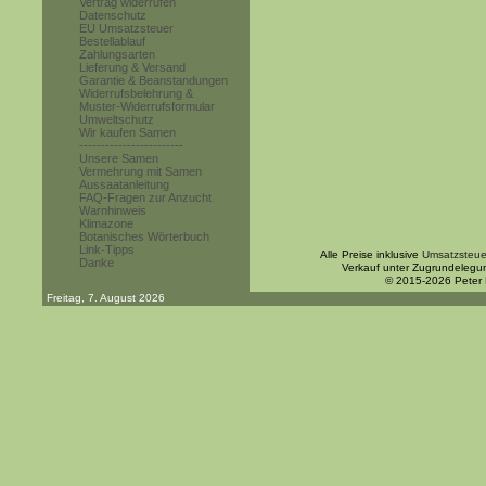
Vertrag widerrufen
Datenschutz
EU Umsatzsteuer
Bestellablauf
Zahlungsarten
Lieferung & Versand
Garantie & Beanstandungen
Widerrufsbelehrung &
Muster-Widerrufsformular
Umweltschutz
Wir kaufen Samen
------------------------
Unsere Samen
Vermehrung mit Samen
Aussaatanleitung
FAQ-Fragen zur Anzucht
Warnhinweis
Klimazone
Botanisches Wörterbuch
Link-Tipps
Alle Preise inklusive
Umsatzsteue
Danke
Verkauf unter Zugrundelegu
© 2015-2026 Peter
Freitag, 7. August 2026