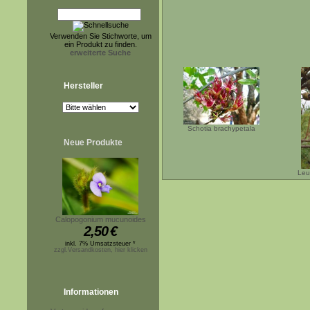
Verwenden Sie Stichworte, um
ein Produkt zu finden.
erweiterte Suche
Hersteller
Schotia brachypetala
Neue Produkte
Leu
Calopogonium mucunoides
2,50
€
inkl. 7% Umsatzsteuer *
zzgl.Versandkosten, hier klicken
Informationen