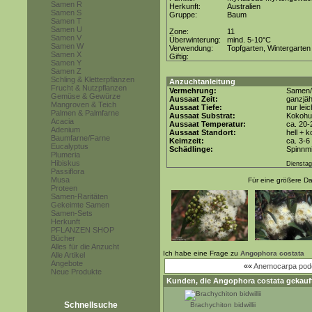
Samen R
Herkunft:
Australien
Samen S
Gruppe:
Baum
Samen T
Samen U
Zone:
11
Samen V
Überwinterung:
mind. 5-10°C
Samen W
Verwendung:
Topfgarten, Wintergarten
Samen X
Giftig:
Samen Y
Samen Z
Schling & Kletterpflanzen
Anzuchtanleitung
Frucht & Nutzpflanzen
Vermehrung:
Samen/
Gemüse & Gewürze
Aussaat Zeit:
ganzjäh
Mangroven & Teich
Aussaat Tiefe:
nur lei
Palmen & Palmfarne
Aussaat Substrat:
Kokohum
Acacia
Aussaat Temperatur:
ca. 20-
Adenium
Aussaat Standort:
hell + 
Baumfarne/Farne
Keimzeit:
ca. 3-
Eucalyptus
Schädlinge:
Spinnmi
Plumeria
Hibiskus
Dienstag
Passiflora
Musa
Für eine größere Dar
Proteen
Samen-Raritäten
Gekeimte Samen
Samen-Sets
Herkunft
PFLANZEN SHOP
Bücher
Alles für die Anzucht
Ich habe eine Frage zu
Angophora costata
Alle Artikel
Angebote
««
Anemocarpa pod
Neue Produkte
Kunden, die
Angophora costata
gekauft
Schnellsuche
Brachychiton bidwillii