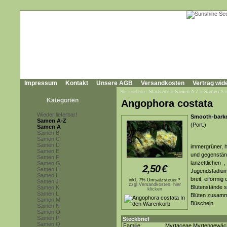
Impressum
Kontakt
Unsere AGB
Versandkosten
Vertrag wid
Sie sind hier:
Startseite
»
Samen A-Z
»
Samen A
Kategorien
Angophora costata
Wieder lieferbar!
Smooth-bark
Samen A-Z
(Port.)
Samen A
Samen B
Samen C
Samen D
immergrüner, 
Samen E
und gegenständ
Samen F
lanzettlichen ,
Samen G
2,50
€
Samen H
Jugendstadium 
Samen I
breit, eiförmig
inkl. 7% Umsatzsteuer *
Samen J
zzgl.Versandkosten, hier
Blütenstände s
Samen K
klicken
Samen L
Blüten zusamme
Samen M
Büscheln
Samen N
Samen O
Samen P
Steckbrief
Samen Q
Familie:
Myrtaceae Myrtengewäc