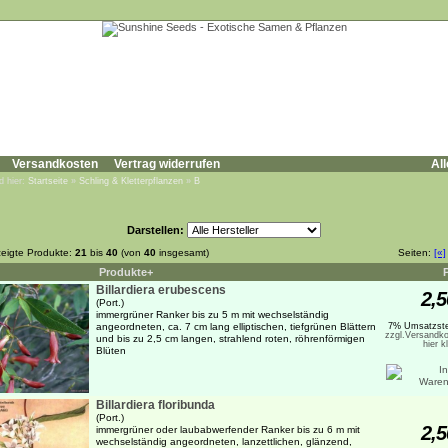
Versandkosten
Vertrag widerrufen
All
d hier:
Startseite
»
Schling & Kletterpflanzen
»
B
Darstellen:
eigte Produkte:
21
bis
40
(von
40
insgesamt)
Seiten:
[«]
Produkte+
Billardiera erubescens
2,5
(Port.)
immergrüner Ranker bis zu 5 m mit wechselständig
angeordneten, ca. 7 cm lang elliptischen, tiefgrünen Blättern
7% Umsatzste
zzgl.Versandko
und bis zu 2,5 cm langen, strahlend roten, röhrenförmigen
hier k
Blüten
Billardiera floribunda
(Port.)
2,5
immergrüner oder laubabwerfender Ranker bis zu 6 m mit
wechselständig angeordneten, lanzettlichen, glänzend,