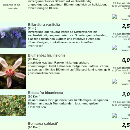
immergrüner kleiner Strauch mit wechselständig
7% Umsatzste
angeordneten, sattgrünen Blättern und kleinen hellblauen,
zzgl.Versandko
röhrenförmigen Blüten
hier k
Billardiera variifolia
2,5
(Port.)
immergrüne oder laubabwerfende Kletterpflanze mit
7% Umsatzste
wechselständig angeordneten, ca. 3 cm langen, schmalen,
zzgl.Versandko
glänzend tiefgrünen Blättern und intensive duftenden,
hier k
röhrenförmigen, dunkelblauen oder auch weißen ...
[
mehr lesen
]
Blumenbachia insignis
0,0
(10 Korn)
attraktiver krautiger Ranker mit langgestielten,
ahornförmigen, leicht behaarten, hellgrünen Blättern, lchöne
7% Umsatzste
weisse, sternförmige Blüten mit auffällig strahlend rotem, gelb
zzgl.Versandko
gesprenkeltem Zentrum
hier k
Bolusafra bituminosa
2,0
(10 Korn)
kleiner Ranker mit 3-geteilten, fast herzförmigen, sattgrünen
7% Umsatzste
Blättern und nach Teer duftenden, leuchtend gelben
zzgl.Versandko
Erbsenblüten
hier k
Bomarea caldasii*
2,5
(10 Korn)