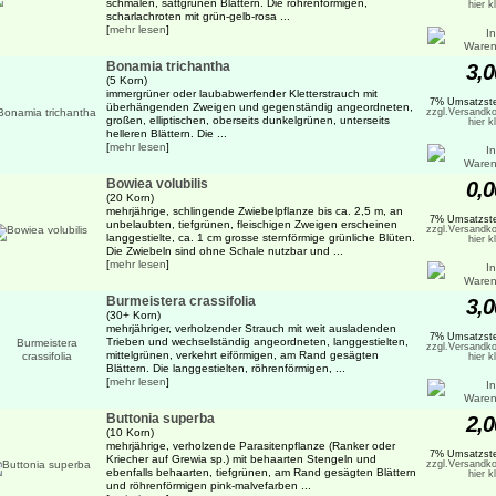
schmalen, sattgrünen Blättern. Die röhrenförmigen,
hier k
scharlachroten mit grün-gelb-rosa ...
[
mehr lesen
]
Bonamia trichantha
3,0
(5 Korn)
immergrüner oder laubabwerfender Kletterstrauch mit
7% Umsatzste
überhängenden Zweigen und gegenständig angeordneten,
zzgl.Versandko
großen, elliptischen, oberseits dunkelgrünen, unterseits
hier k
helleren Blättern. Die ...
[
mehr lesen
]
Bowiea volubilis
0,0
(20 Korn)
mehrjährige, schlingende Zwiebelpflanze bis ca. 2,5 m, an
7% Umsatzste
unbelaubten, tiefgrünen, fleischigen Zweigen erscheinen
zzgl.Versandko
langgestielte, ca. 1 cm grosse sternförmige grünliche Blüten.
hier k
Die Zwiebeln sind ohne Schale nutzbar und ...
[
mehr lesen
]
Burmeistera crassifolia
3,0
(30+ Korn)
mehrjähriger, verholzender Strauch mit weit ausladenden
7% Umsatzste
Trieben und wechselständig angeordneten, langgestielten,
zzgl.Versandko
mittelgrünen, verkehrt eiförmigen, am Rand gesägten
hier k
Blättern. Die langgestielten, röhrenförmigen, ...
[
mehr lesen
]
Buttonia superba
2,0
(10 Korn)
mehrjährige, verholzende Parasitenpflanze (Ranker oder
7% Umsatzste
Kriecher auf Grewia sp.) mit behaarten Stengeln und
zzgl.Versandko
ebenfalls behaarten, tiefgrünen, am Rand gesägten Blättern
hier k
und röhrenförmigen pink-malvefarben ...