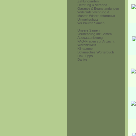
Zahlungsarten
Lieferung & Versand
Garantie & Beanstandungen
Widerrufsbelehrung &
Muster-Widerrufsformular
Umweltschutz
Wir kaufen Samen
------------------------
Unsere Samen
Vermehrung mit Samen
Aussaatanleitung
FAQ-Fragen zur Anzucht
Warnhinweis
Klimazone
Botanisches Wörterbuch
Link-Tipps
Danke