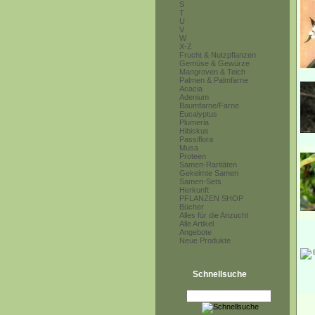
S
T
U
V
W
X-Z
Frucht & Nutzpflanzen
Gemüse & Gewürze
Mangroven & Teich
Palmen & Palmfarne
Acacia
Adenium
Baumfarne/Farne
Eucalyptus
Plumeria
Hibiskus
Passiflora
Musa
Proteen
Samen-Raritäten
Gekeimte Samen
Samen-Sets
Herkunft
PFLANZEN SHOP
Bücher
Alles für die Anzucht
Alle Artikel
Angebote
Neue Produkte
Schnellsuche