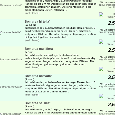
rhizombildender, mehrjähriger, laubabwerfender, krautiger
7% Umsatzste
Ranker bis zu 3 m mit wechselständig angeordneten, langen,
zzgl.Versandko
schmalen, sattgrünen Blättern. Die röhrenförmigen, gelb-
hier k
orangefarbenen Blüten, rötlichen ...
[
mehr lesen
]
Bomarea hirtella*
2,5
(10 Korn)
rhizombildender, laubabwerfender, krautiger Ranker bis zu 3
7% Umsatzste
m mit wechselständig angeordneten, langen, schmalen,
zzgl.Versandko
sattgrünen Blättern. Die röhrenförmigen, 6-petaligen, außen
hier k
pink-grünlich-gelben, innen dunkel ...
[
mehr lesen
]
Bomarea multiflora
2,5
(5 Korn)
rhizombildende, mehrjährige, laubabwerfende,
7% Umsatzste
mehrstämmige Kletterpflanze bis zu 3 m mit wechselständig
zzgl.Versandko
angeordneten, langen, schmalen, sattgrünen Blättern. Die
hier k
röhrenförmigen, gelb-orange, gelb-roten oder roten ...
[
mehr lesen
]
Bomarea obovata*
3,5
(5 Korn)
rhizombildender, laubabwerfender, krautiger Ranker bis zu 3
7% Umsatzste
m mit wechselständig angeordneten, langen, schmalen,
zzgl.Versandko
sattgrünen Blättern. Die röhrenförmigen, 6-petaligen, außen
hier k
rot oder pinkfarbenen, innen dunkel ...
[
mehr lesen
]
Bomarea salsilla*
2,5
(5 Korn)
rhizombildender, mehrjähriger, laubabwerfender, krautiger
7% Umsatzste
Ranker bis zu 3 m mit wechselständig angeordneten, langen,
zzgl.Versandko