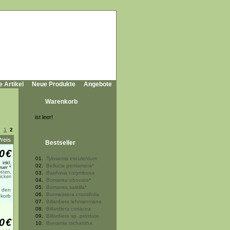
e Artikel
Neue Produkte
Angebote
Warenkorb
ist leer!
1
2
Preis
Bestseller
0
€
01.
Tylosema esculentum
inkl.
02.
Bellucia pentamera*
uer *
sten,
03.
Bauhinia corymbosa
licken
04.
Bomarea obovata*
05.
Bomarea salsilla*
06.
Burmeistera crassifolia
07.
Billardiera lehmanniana
08.
Billardiera coriacea
09.
Billardiera sp. prostate
0
€
10.
Bonamia trichantha