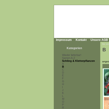
Impressum
Kontakt
Unsere AGB
Sie sin
Kategorien
B
Wieder lieferbar!
Samen A-Z
Schling & Kletterpflanzen
angez
A
B
C
D
E
F
G
H
I
J
K
L
M
O
P
R