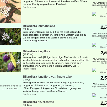
tiefgrünen Blättern und intensiv duftenden, weißen Blüten
7% Umsatzste
mit sternförmig angeordneten Petalen in ...
zzgl.Versandko
[
mehr lesen
]
hier k
Billardiera lehmanniana
2,5
(20 Korn)
immergrüner Ranker bis zu 1,5 m mit wechselständig
7% Umsatzste
angeordneten, elliptischen, tiefgrünen Blättern und bis zu
zzgl.Versandko
2,5 cm langen, strahlend weißen bis weiß-blauen,
hier k
röhrenförmigen Blüten
Billardiera longiflora
2,5
(10 Korn)
immergrüner, mehrjähriger, buschiger Ranker bis zu 4 m mit
7% Umsatzste
wechselstsändig angeordneten, schmalen, ungestielten, bis
zzgl.Versandko
zu 5 cm langen, oberseits tiefgrünen, manchmal auch
hier k
purpurfarbenen, unterseits helleren Blättern. Die ...
[
mehr lesen
]
Billardiera longiflora var. fructu-albo
2,5
(Port.)
immergrüner Ranker mit wechselständig angeordneten,
7% Umsatzste
tiefgrünen Blättern und zartgrünen, schmalen,
zzgl.Versandko
röhrenförmigen, hängenden Einzelblüten, gefolgt von
hier k
weintraubengrossen, weißen, eßbaren ...
[
mehr lesen
]
Billardiera sp. prostate
2,5
(20 Korn)