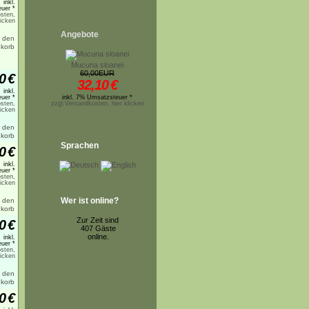
inkl.
uer *
sten,
licken
Angebote
Mucuna sloanei
60,00EUR
0
€
32,10
€
inkl.
uer *
inkl. 7% Umsatzsteuer *
sten,
zzgl.Versandkosten, hier klicken
licken
Sprachen
0
€
inkl.
uer *
sten,
licken
Wer ist online?
Zur Zeit sind
0
€
407 Gäste
online.
inkl.
uer *
sten,
licken
0
€