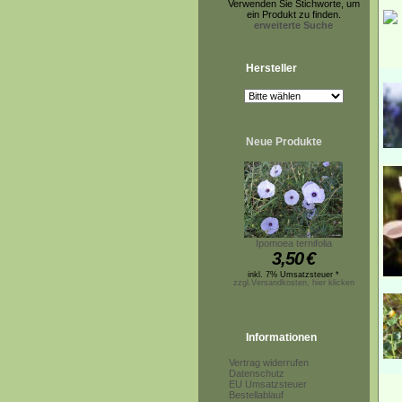
Verwenden Sie Stichworte, um
ein Produkt zu finden.
erweiterte Suche
Hersteller
Neue Produkte
Ipomoea ternifolia
3,50
€
inkl. 7% Umsatzsteuer *
zzgl.Versandkosten, hier klicken
Informationen
Vertrag widerrufen
Datenschutz
EU Umsatzsteuer
Bestellablauf