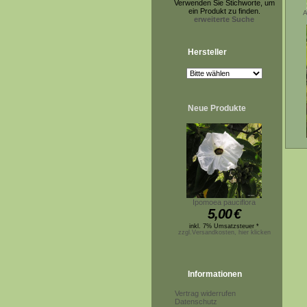
Verwenden Sie Stichworte, um
ein Produkt zu finden.
A
erweiterte Suche
Hersteller
Neue Produkte
Ipomoea pauciflora
5,00
€
inkl. 7% Umsatzsteuer *
zzgl.Versandkosten, hier klicken
Informationen
Vertrag widerrufen
Datenschutz