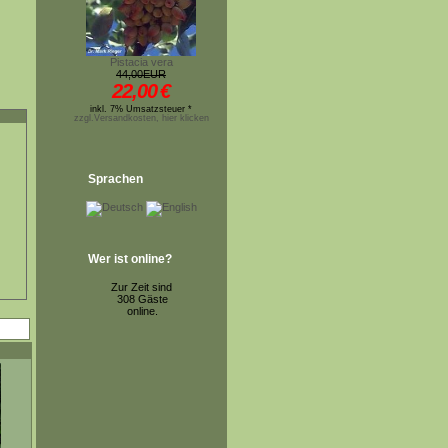
Pistacia vera
44,00EUR
22,00
€
inkl. 7% Umsatzsteuer *
zzgl.Versandkosten, hier klicken
Sprachen
Wer ist online?
Zur Zeit sind
308 Gäste
online.