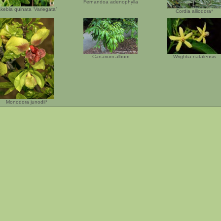
Fernandoa adenophylla
kebia quinata ‘Variegata’
Cordia alliodora*
Canarium album
Wrightia natalensis
Monodora junodii*