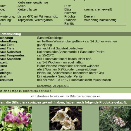
Klebsamengewächse
unft:
Asien
Duft:
ppe:
Kletterpflanze
Blüte:
creme, creme-weiß
e:
8
Blütezeit:
winterung:
bis zu -5°C mit Winterschutz
Früchte:
Beeren
wendung:
Topfgarten, Wintergarten
Standort:
vollsonnig-halbschattig
g:
Rarität:
uchtanleitung
mehrung:
Samen/Stecklinge
behandlung:
mit heißem Wasser übergießen + ca. 24 Std. einweichen
aat Zeit:
ganzjährig
aat Tiefe:
nur leicht mit Substrat bedecken
aat Substrat:
Kokohum oder Anzuchterde + Sand oder Perlite
saat Temperatur:
ca. 25-28°C
aat Standort:
hell + konstant feucht halten, nicht naß
zeit:
ca. 3-6 Wochen > unregelmäßig
ssen:
in der Wachstumsperiode reichlich wässern
gen:
alle 2 Wochen 0,2%ig oder Langzeitdünger
dlinge:
Blattläuse, Spinnmilben > besonders unter Glas
trat:
Einheitserde + Sand oder Perlite
erkultur:
hell bei mind. 10-15°C + konstant leicht feucht halten
Donnerstag, 25. April 2013
be eine Frage zu
Billardiera coriacea
««
Billardiera bicolor
««
»»
Billardiera cymosa
»»
en, die
Billardiera coriacea
gekauft haben, haben auch folgende Produkte gekauft: