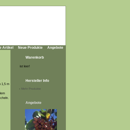
e Artikel
Neue Produkte
Angebote
Warenkorb
ist leer!
Hersteller Info
u 1,5 m
-
Mehr Produkte
ndem
scheln.
Angebote