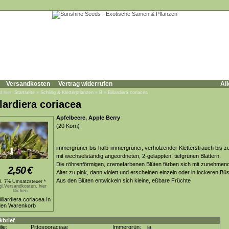
Versandkosten
Vertrag widerrufen
All
d hier:
Startseite
»
Schling & Kletterpflanzen
»
B
»
Billardiera coriacea
llardiera coriacea
Apfelbeere, Apple Berry
(20 Korn)
immergrüner bis halb-immergrüner, verholzender Kletterstrauch bis z
mit wechselständig angeordneten, 2-gelappten, tiefgrünen Blättern.
Die röhrenförmigen, cremefarbenen Blüten färben sich mit zunehme
2,50
€
Alter zu pink, dann violett und erscheinen einzeln oder in lockeren Bü
Aus den Blüten entwickeln sich kleine, eßbare Früchte
kl. 7% Umsatzsteuer *
gl.Versandkosten, hier
klicken
kbrief
lie:
Pittosporaceae
Immergrün:
ja