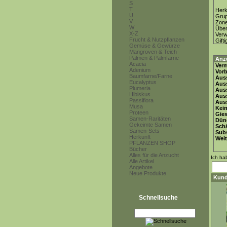
S
T
Herk
U
Gru
V
Zon
W
Über
X-Z
Ver
Frucht & Nutzpflanzen
Gifti
Gemüse & Gewürze
Mangroven & Teich
Palmen & Palmfarne
Anz
Acacia
Ver
Adenium
Vor
Baumfarne/Farne
Auss
Eucalyptus
Auss
Plumeria
Auss
Hibiskus
Aus
Passiflora
Auss
Musa
Keim
Proteen
Gie
Samen-Raritäten
Dün
Gekeimte Samen
Schä
Samen-Sets
Subs
Herkunft
Weit
PFLANZEN SHOP
Bücher
Alles für die Anzucht
Ich ha
Alle Artikel
Angebote
Neue Produkte
Kund
Schnellsuche