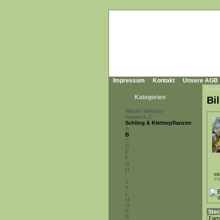
Impressum
Kontakt
Unsere AGB
Sie sin
Kategorien
Bi
Wieder lieferbar!
Samen A-Z
Schling & Kletterpflanzen
A
B
C
D
E
F
G
H
in
I
zz
J
K
L
M
O
P
Stec
R
Fami