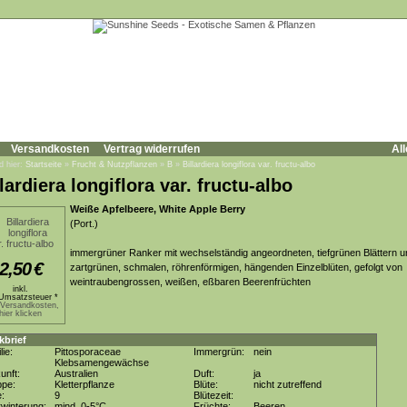
Versandkosten
Vertrag widerrufen
All
d hier:
Startseite
»
Frucht & Nutzpflanzen
»
B
»
Billardiera longiflora var. fructu-albo
lardiera longiflora var. fructu-albo
Weiße Apfelbeere, White Apple Berry
(Port.)
immergrüner Ranker mit wechselständig angeordneten, tiefgrünen Blättern u
2,50
€
zartgrünen, schmalen, röhrenförmigen, hängenden Einzelblüten, gefolgt von
weintraubengrossen, weißen, eßbaren Beerenfrüchten
inkl.
Umsatzsteuer *
.Versandkosten,
hier klicken
kbrief
lie:
Pittosporaceae
Immergrün:
nein
Klebsamengewächse
unft:
Australien
Duft:
ja
ppe:
Kletterpflanze
Blüte:
nicht zutreffend
e:
9
Blütezeit:
winterung:
mind. 0-5°C
Früchte:
Beeren