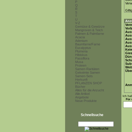
P
Ver
Q
R
Gifti
S
T
U
Anz
V-Z
Ver
Gemüse & Gewürze
Vor
Mangroven & Teich
Auss
Palmen & Palmfarne
Auss
Acacia
Auss
Adenium
Aus
Baumfarne/Farne
Auss
Eucalyptus
Keim
Plumeria
Gie
Hibiskus
Dün
Passiflora
Schä
Musa
Subs
Proteen
Weit
Samen-Raritäten
Übe
Gekeimte Samen
Samen-Sets
Herkunft
PFLANZEN SHOP
Anm
Bücher
Alles für die Anzucht
Alle Artikel
Ich ha
Angebote
Für 
Neue Produkte
Schnellsuche