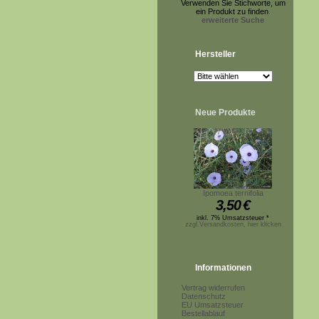
Verwenden Sie Stichworte, um
ein Produkt zu finden.
erweiterte Suche
Hersteller
Neue Produkte
Ipomoea ternifolia
3,50
€
inkl. 7% Umsatzsteuer *
zzgl.Versandkosten, hier klicken
Informationen
Vertrag widerrufen
Datenschutz
EU Umsatzsteuer
Bestellablauf