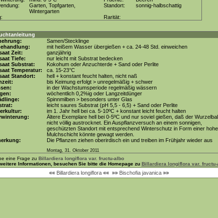
wendung:
Garten, Topfgarten,
Standort:
sonnig-halbschattig
Wintergarten
g:
Rarität:
uchtanleitung
mehrung:
Samen/Stecklinge
behandlung:
mit heißem Wasser übergießen + ca. 24-48 Std. einweichen
aat Zeit:
ganzjährig
aat Tiefe:
nur leicht mit Substrat bedecken
aat Substrat:
Kokohum oder Anzuchterde + Sand oder Perlite
saat Temperatur:
ca. 15-23°C
aat Standort:
hell + konstant feucht halten, nicht naß
zeit:
bis Keimung erfolgt > unregelmäßig + schwer
ssen:
in der Wachstumsperiode regelmäßig wässern
gen:
wöchentlich 0,2%ig oder Langzeitdünger
dlinge:
Spinnmilben > besonders unter Glas
trat:
leicht saures Substrat (pH 5,5 - 6,5) + Sand oder Perlite
erkultur:
im 1. Jahr hell bei ca. 5-10ºC + konstant leicht feucht halten
rwinterung:
Ältere Exemplare hell bei 0-5ºC und nur soviel gießen, daß der Wurzelbal
nicht völlig austrocknet. Ein Auspflanzversuch an einem sonnigen,
geschützten Standort mit entsprechend Winterschutz in Form einer hoh
Mulchschicht könnte gewagt werden.
erkung:
Die Pflanzen ziehen oberirdisch ein und treiben im Frühjahr wieder aus
Montag, 31. Oktober 2011
be eine Frage zu
Billardiera longiflora var. fructu-albo
weitere Informationen, besuchen Sie bitte die Homepage zu
Billardiera longiflora var. fructu
««
Billardiera longiflora
««
»»
Bischofia javanica
»»