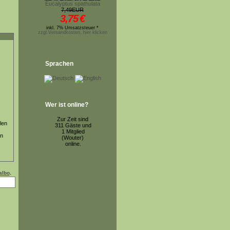
Eucalyptus spathulata
7,49EUR
3,75
€
inkl. 7% Umsatzsteuer *
zzgl.Versandkosten, hier klicken
Sprachen
Wer ist online?
Zur Zeit sind
len
311 Gäste und
1 Mitglied
en
(Wouter)
online.
-albo
.