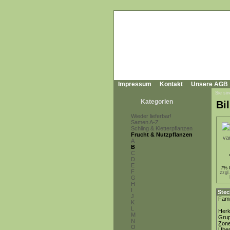
Impressum
Kontakt
Unsere AGB
Sie sin
Kategorien
Bil
Wieder lieferbar!
Samen A-Z
Schling & Kletterpflanzen
Frucht & Nutzpflanzen
A
B
C
D
E
7% 
F
zzgl
G
H
I
Stec
J
Fami
K
L
Herk
M
Gru
N
Zon
O
Über