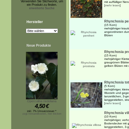
Verwenden Sie Stichworte, um
mit auffälliger Ner
ein Produkt zu finden.
[
mehr lesen
]
erweiterte Suche
Rhynchosia pe
Hersteller
(15 Korn)
mehrjähriger kraut
angeordneten dunk
Blüten
Neue Produkte
Rhynchosia pr
(15 Korn)
mehrjähriger Klet
graugrünen Blätte
gelben Blüten mit
Rhynchosia tot
(5 Korn)
mehrjähriger, klei
Wurzeln und gege
lanzettlichen, 3-ge
langgestielten, str
Operculina riedeliana
[
mehr lesen
]
4,50
€
inkl. 7% Umsatzsteuer *
Rhynchosia vil
zzgl.Versandkosten, hier klicken
(10 Korn)
mehrjähriger, verh
Bodendecker mit 
langgestielten, 3-