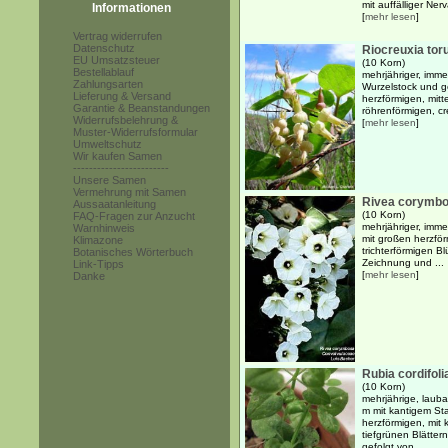
mit auffälliger Nerv
Informationen
[
mehr lesen
]
Vertrag widerrufen
Datenschutz
Riocreuxia tor
EU Umsatzsteuer
(10 Korn)
Bestellablauf
mehrjähriger, imme
Zahlungsarten
Wurzelstock und 
Lieferung & Versand
herzförmigen, mitte
Garantie & Beanstandungen
röhrenförmigen, cr
Widerrufsbelehrung &
[
mehr lesen
]
Muster-Widerrufsformular
Umweltschutz
Wir kaufen Samen
------------------------
Unsere Samen
Vermehrung mit Samen
Rivea corymb
Aussaatanleitung
(10 Korn)
FAQ-Fragen zur Anzucht
mehrjähriger, imme
Warnhinweis
mit großen herzför
Klimazone
trichterförmigen Bl
Botanisches Wörterbuch
Zeichnung und ...
Link-Tipps
[
mehr lesen
]
Danke
Rubia cordifoli
(10 Korn)
mehrjährige, lauba
m mit kantigem St
herzförmigen, mit 
tiefgrünen Blätter
gefolgt von ...