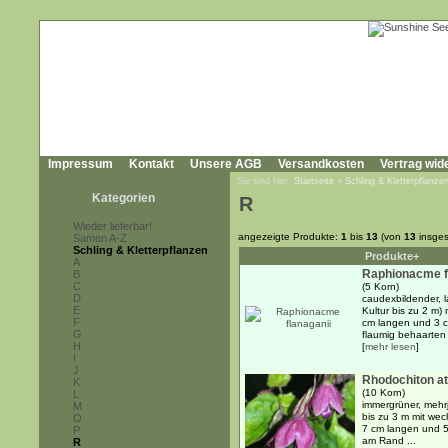
Impressum
Kontakt
Unsere AGB
Versandkosten
Vertrag wid
Sie sind hier:
Startseite
»
Schling & Kletterpflanze
Kategorien
R
Wieder lieferbar!
angezeigte Produkte:
1
bis
13
(von
13
insges
Samen A-Z
Schling & Kletterpflanzen
Produkte+
A
Raphionacme f
B
C
(5 Korn)
D
caudexbildender, 
E
Kultur bis zu 2 m)
F
cm langen und 3 cm
G
flaumig behaarten B
H
[
mehr lesen
]
I
J
Rhodochiton a
K
(10 Korn)
L
immergrüner, mehrj
M
bis zu 3 m mit we
O
7 cm langen und 5,
P
am Rand ...
R