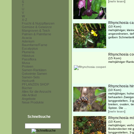
[
mehr lesen
]
S
T
U
V
W
X-Z
Rhynchosia ca
Frucht & Nutzpflanzen
(10 Korn)
Gemüse & Gewürze
mehrjähriger, klei
Mangroven & Teich
angeordneten, tief
Palmen & Palmfarne
gelben Schmetterl
Acacia
Adenium
Baumfarne/Farne
Eucalyptus
Plumeria
Rhynchosia co
Hibiskus
(15 Korn)
Passiflora
mehrjähriger Ranke
Musa
Proteen
Samen-Raritäten
Gekeimte Samen
Samen-Sets
Herkunft
PFLANZEN SHOP
Rhynchosia hir
Bücher
(10 Korn)
Alles für die Anzucht
mehrjähriger, hohe
Alle Artikel
behaarten Zweige
Angebote
langgestielten, 3-
Neue Produkte
breiten, ovalen, t
Spitze. Die ...
[
mehr lesen
]
Schnellsuche
Rhynchosia m
(10 Korn)
mehrjähriger, verh
Bodendecker mit 
langgestielten, 3-