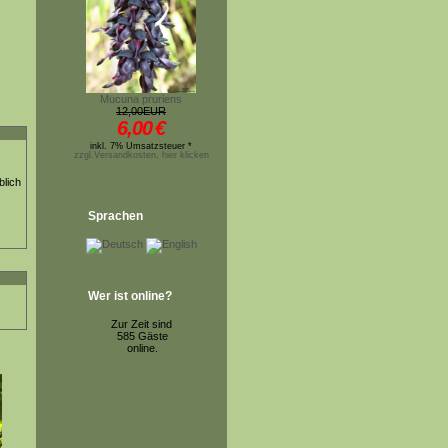
Mucuna pruriens
12,00EUR
6,00
€
inkl. 7% Umsatzsteuer *
zzgl.Versandkosten, hier klicken
blich
Sprachen
Wer ist online?
Zur Zeit sind
585 Gäste
online.