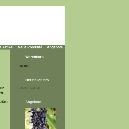
e Artikel
Neue Produkte
Angebote
Warenkorb
ist leer!
Hersteller Info
euz-
-
Mehr Produkte
its
weißen
Angebote