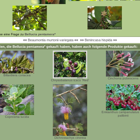
be eine Frage zu
Bellucia pentamera*
««
Beaumontia murtonii variegata
««
»»
Benincasa hispida
»»
en, die
Bellucia pentamera*
gekauft haben, haben auch folgende Produkte gekauft:
Billardiera coriacea
Cinchona pubescens
Chrysobalanus icaco 'Red'
Enkianthus campanulatus 
palibinii
Coprosma lucida
Dichrostachys cinerea