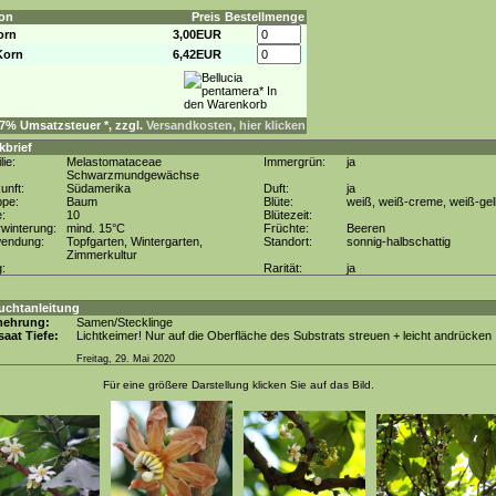
on
Preis
Bestellmenge
orn
3,00EUR
Korn
6,42EUR
. 7% Umsatzsteuer *, zzgl.
Versandkosten, hier klicken
kbrief
lie:
Melastomataceae
Immergrün:
ja
Schwarzmundgewächse
unft:
Südamerika
Duft:
ja
ppe:
Baum
Blüte:
weiß, weiß-creme, weiß-gel
e:
10
Blütezeit:
winterung:
mind. 15°C
Früchte:
Beeren
wendung:
Topfgarten, Wintergarten,
Standort:
sonnig-halbschattig
Zimmerkultur
g:
Rarität:
ja
uchtanleitung
mehrung:
Samen/Stecklinge
aat Tiefe:
Lichtkeimer! Nur auf die Oberfläche des Substrats streuen + leicht andrücken
Freitag, 29. Mai 2020
Für eine größere Darstellung klicken Sie auf das Bild.