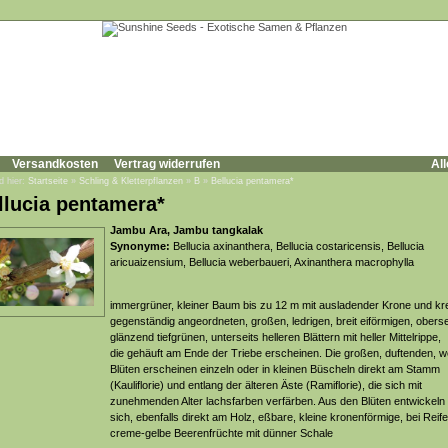
Versandkosten
Vertrag widerrufen
All
d hier:
Startseite
»
Schling & Kletterpflanzen
»
B
»
Bellucia pentamera*
llucia pentamera*
Jambu Ara, Jambu tangkalak
Synonyme:
Bellucia axinanthera, Bellucia costaricensis, Bellucia
aricuaizensium, Bellucia weberbaueri, Axinanthera macrophylla
immergrüner, kleiner Baum bis zu 12 m mit ausladender Krone und kr
gegenständig angeordneten, großen, ledrigen, breit eiförmigen, oberse
glänzend tiefgrünen, unterseits helleren Blättern mit heller Mittelrippe,
die gehäuft am Ende der Triebe erscheinen. Die großen, duftenden, 
Blüten erscheinen einzeln oder in kleinen Büscheln direkt am Stamm
(Kauliflorie) und entlang der älteren Äste (Ramiflorie), die sich mit
zunehmenden Alter lachsfarben verfärben. Aus den Blüten entwickeln
sich, ebenfalls direkt am Holz, eßbare, kleine kronenförmige, bei Reife
creme-gelbe Beerenfrüchte mit dünner Schale