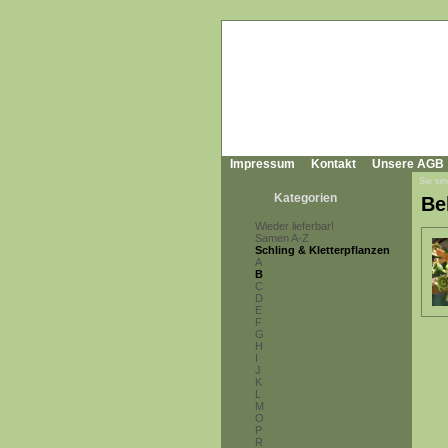
Impressum
Kontakt
Unsere AGB
Sie sin
Kategorien
Be
Wieder lieferbar!
Samen A-Z
Schling & Kletterpflanzen
A
B
C
D
E
F
G
H
I
J
K
L
M
O
P
R