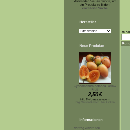
Verwenden Sie Stichworte, um
ein Produkt zu finden.
erweiterte Suche
Hersteller
Ich ha
Kund
Neue Produkte
Cyphomandra betacea 'Yellow
Fruit'
2,50
€
inkl. 7% Umsatzsteuer *
zzgl.Versandkosten, hier klicken
Informationen
Vertrag widerrufen