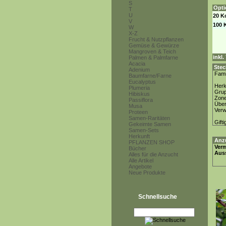
S
Opti
T
U
20 K
V
100 
W
X-Z
Frucht & Nutzpflanzen
Gemüse & Gewürze
Mangroven & Teich
inkl
Palmen & Palmfarne
Acacia
Stec
Adenium
Fami
Baumfarne/Farne
Eucalyptus
Herk
Plumeria
Gru
Hibiskus
Zon
Passiflora
Über
Musa
Ver
Proteen
Samen-Raritäten
Gifti
Gekeimte Samen
Samen-Sets
Herkunft
Anz
PFLANZEN SHOP
Ver
Bücher
Auss
Alles für die Anzucht
Alle Artikel
Angebote
Neue Produkte
Schnellsuche