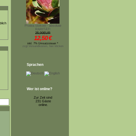
blich
Protea stokoei - absolute
RARITÄT!
25,00EUR
12,50
€
inkl. 7% Umsatzsteuer *
zzgl.Versandkosten, hier klicken
Sprachen
Wer ist online?
Zur Zeit sind
231 Gäste
online.