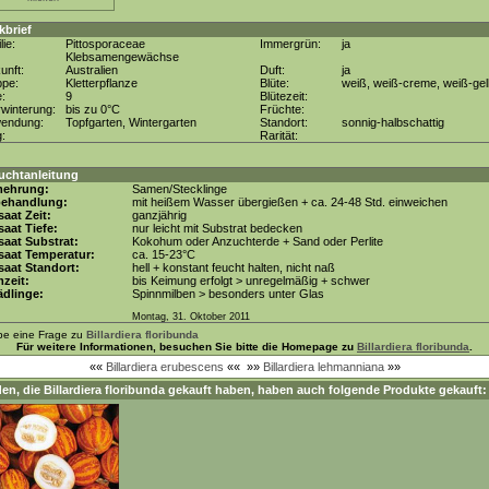
kbrief
lie:
Pittosporaceae
Immergrün:
ja
Klebsamengewächse
unft:
Australien
Duft:
ja
ppe:
Kletterpflanze
Blüte:
weiß, weiß-creme, weiß-gel
e:
9
Blütezeit:
winterung:
bis zu 0°C
Früchte:
wendung:
Topfgarten, Wintergarten
Standort:
sonnig-halbschattig
g:
Rarität:
uchtanleitung
mehrung:
Samen/Stecklinge
behandlung:
mit heißem Wasser übergießen + ca. 24-48 Std. einweichen
aat Zeit:
ganzjährig
aat Tiefe:
nur leicht mit Substrat bedecken
aat Substrat:
Kokohum oder Anzuchterde + Sand oder Perlite
saat Temperatur:
ca. 15-23°C
aat Standort:
hell + konstant feucht halten, nicht naß
zeit:
bis Keimung erfolgt > unregelmäßig + schwer
dlinge:
Spinnmilben > besonders unter Glas
Montag, 31. Oktober 2011
be eine Frage zu
Billardiera floribunda
Für weitere Informationen, besuchen Sie bitte die Homepage zu
Billardiera floribunda
.
««
Billardiera erubescens
««
»»
Billardiera lehmanniana
»»
en, die
Billardiera floribunda
gekauft haben, haben auch folgende Produkte gekauft: