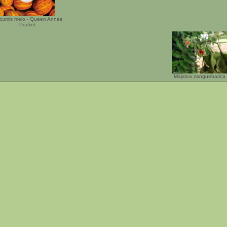
cumis melo - Queen Annes
Pocket
Majidea zanguebarica