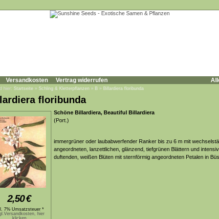
Versandkosten
Vertrag widerrufen
All
d hier:
Startseite
»
Schling & Kletterpflanzen
»
B
»
Billardiera floribunda
llardiera floribunda
Schöne Billardiera, Beautiful Billardiera
(Port.)
immergrüner oder laubabwerfender Ranker bis zu 6 m mit wechselstä
angeordneten, lanzettlichen, glänzend, tiefgrünen Blättern und intensiv
duftenden, weißen Blüten mit sternförmig angeordneten Petalen in Bü
2,50
€
kl. 7% Umsatzsteuer *
gl.Versandkosten, hier
klicken