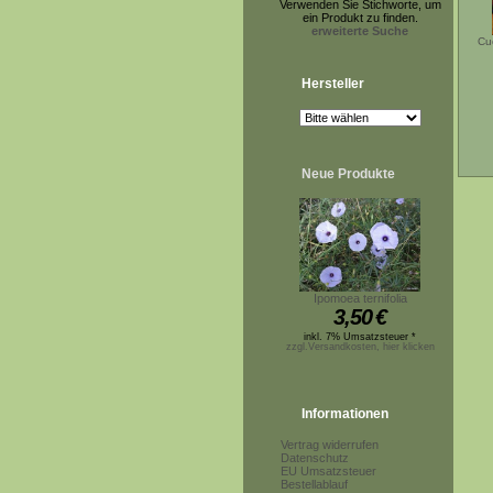
Verwenden Sie Stichworte, um
ein Produkt zu finden.
erweiterte Suche
Cu
Hersteller
Neue Produkte
Ipomoea ternifolia
3,50
€
inkl. 7% Umsatzsteuer *
zzgl.Versandkosten, hier klicken
Informationen
Vertrag widerrufen
Datenschutz
EU Umsatzsteuer
Bestellablauf