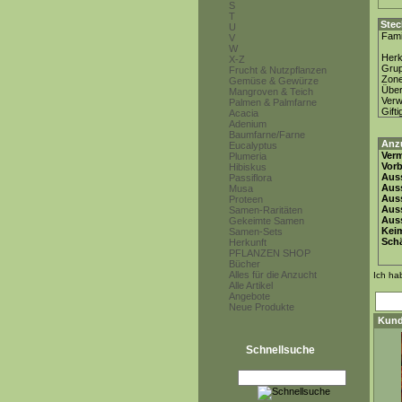
S
T
Stec
U
Fami
V
W
Herk
X-Z
Gru
Frucht & Nutzpflanzen
Zon
Gemüse & Gewürze
Über
Mangroven & Teich
Ver
Palmen & Palmfarne
Gifti
Acacia
Adenium
Baumfarne/Farne
Anz
Eucalyptus
Ver
Plumeria
Vor
Hibiskus
Auss
Passiflora
Auss
Musa
Auss
Proteen
Aus
Samen-Raritäten
Auss
Gekeimte Samen
Keim
Samen-Sets
Schä
Herkunft
PFLANZEN SHOP
Bücher
Alles für die Anzucht
Ich ha
Alle Artikel
Angebote
Neue Produkte
Kund
Schnellsuche