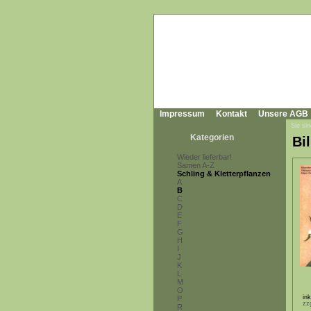
Impressum
Kontakt
Unsere AGB
Sie sin
Kategorien
Bi
Wieder lieferbar!
Samen A-Z
Schling & Kletterpflanzen
A
B
C
D
E
F
G
H
I
J
K
L
M
O
in
P
zz
R