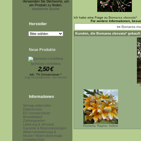
Verwenden Sie Stichworte, um
ein Produkt zu finden.
erweiterte Suche
Ich habe eine Frage zu
Bomarea obovata*
Für weitere Informationen, besu
Hersteller
««
Bomarea mult
Kunden, die
Bomarea obovata*
gekauft
Neue Produkte
Ipomoea cordofana
2,50
€
inkl. 7% Umsatzsteuer *
zzgl.Versandkosten, hier klicken
S
Informationen
Vertrag widerrufen
Datenschutz
EU Umsatzsteuer
Bestellablauf
Zahlungsarten
Lieferung & Versand
Plumeria 'Raphin Yellow'
Garantie & Beanstandungen
Widerrufsbelehrung &
Muster-Widerrufsformular
Umweltschutz