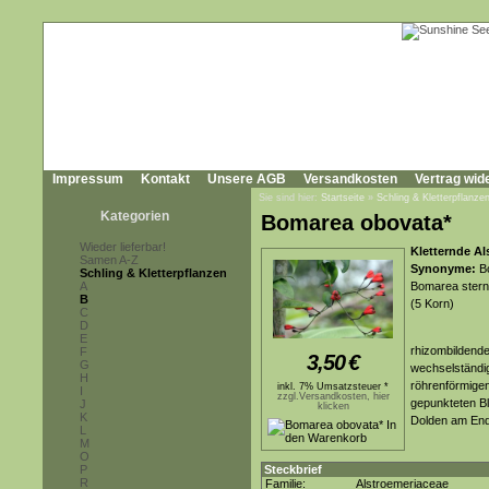
Impressum
Kontakt
Unsere AGB
Versandkosten
Vertrag wid
Sie sind hier:
Startseite
»
Schling & Kletterpflanze
Kategorien
Bomarea obovata*
Wieder lieferbar!
Kletternde Al
Samen A-Z
Synonyme:
Bo
Schling & Kletterpflanzen
A
Bomarea sternb
B
(5 Korn)
C
D
E
rhizombildende
F
3,50
€
G
wechselständig
H
röhrenförmigen
inkl. 7% Umsatzsteuer *
I
zzgl.Versandkosten, hier
gepunkteten Bl
J
klicken
K
Dolden am End
L
M
O
P
Steckbrief
R
Familie:
Alstroemeriaceae