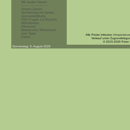
Wir kaufen Samen
------------------------
Unsere Samen
Vermehrung mit Samen
Aussaatanleitung
FAQ-Fragen zur Anzucht
Warnhinweis
Klimazone
Botanisches Wörterbuch
Link-Tipps
Alle Preise inklusive
Umsatzsteue
Danke
Verkauf unter Zugrundelegu
© 2015-2026 Peter
Donnerstag, 6. August 2026