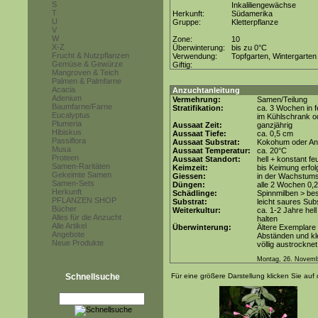
S
Inkaliliengewächse
T
Herkunft:
Südamerika
U
Gruppe:
Kletterpflanze
V
W
Zone:
10
X-Z
Überwinterung:
bis zu 0°C
Frucht & Nutzpflanzen
Verwendung:
Topfgarten, Wintergarten
Gemüse & Gewürze
Giftig:
Mangroven & Teich
Palmen & Palmfarne
Acacia
Anzuchtanleitung
Adenium
Vermehrung:
Samen/Teilung
Baumfarne/Farne
Stratifikation:
ca. 3 Wochen in 
Eucalyptus
im Kühlschrank od
Plumeria
Aussaat Zeit:
ganzjährig
Hibiskus
Aussaat Tiefe:
ca. 0,5 cm
Passiflora
Aussaat Substrat:
Kokohum oder Anz
Musa
Aussaat Temperatur:
ca. 20°C
Proteen
Aussaat Standort:
hell + konstant fe
Samen-Raritäten
Keimzeit:
bis Keimung erfol
Gekeimte Samen
Giessen:
in der Wachstum
Samen-Sets
Düngen:
alle 2 Wochen 0,
Herkunft
Schädlinge:
Spinnmilben > be
PFLANZEN SHOP
Substrat:
leicht saures Subs
Bücher
Weiterkultur:
ca. 1-2 Jahre hell
Alles für die Anzucht
halten
Alle Artikel
Überwinterung:
Ältere Exemplare 
Angebote
Abständen und kle
Neue Produkte
völlig austrocknet
Montag, 26. Novemb
Schnellsuche
Für eine größere Darstellung klicken Sie auf 