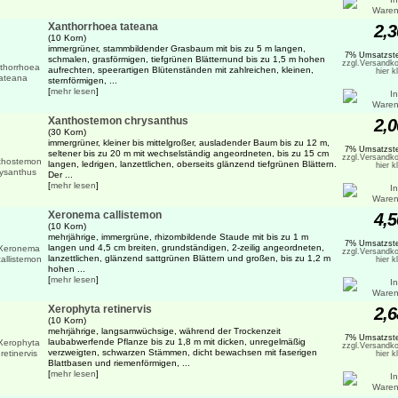
Xanthorrhoea tateana
2,3
(10 Korn)
immergrüner, stammbildender Grasbaum mit bis zu 5 m langen,
7% Umsatzste
schmalen, grasförmigen, tiefgrünen Blätternund bis zu 1,5 m hohen
zzgl.Versandko
aufrechten, speerartigen Blütenständen mit zahlreichen, kleinen,
hier k
sternförmigen, ...
[
mehr lesen
]
Xanthostemon chrysanthus
2,0
(30 Korn)
immergrüner, kleiner bis mittelgroßer, ausladender Baum bis zu 12 m,
7% Umsatzste
seltener bis zu 20 m mit wechselständig angeordneten, bis zu 15 cm
zzgl.Versandko
langen, ledrigen, lanzettlichen, oberseits glänzend tiefgrünen Blättern.
hier k
Der ...
[
mehr lesen
]
Xeronema callistemon
4,5
(10 Korn)
mehrjährige, immergrüne, rhizombildende Staude mit bis zu 1 m
7% Umsatzste
langen und 4,5 cm breiten, grundständigen, 2-zeilig angeordneten,
zzgl.Versandko
lanzettlichen, glänzend sattgrünen Blättern und großen, bis zu 1,2 m
hier k
hohen ...
[
mehr lesen
]
Xerophyta retinervis
2,6
(10 Korn)
mehrjährige, langsamwüchsige, während der Trockenzeit
7% Umsatzste
laubabwerfende Pflanze bis zu 1,8 m mit dicken, unregelmäßig
zzgl.Versandko
verzweigten, schwarzen Stämmen, dicht bewachsen mit faserigen
hier k
Blattbasen und riemenförmigen, ...
[
mehr lesen
]