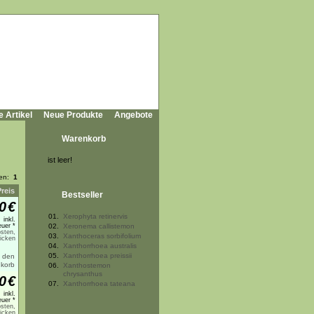
e Artikel
Neue Produkte
Angebote
Warenkorb
ist leer!
ten:
1
Preis
Bestseller
0
€
01.
Xerophyta retinervis
inkl.
uer *
02.
Xeronema callistemon
sten,
03.
Xanthoceras sorbifolium
licken
04.
Xanthorrhoea australis
05.
Xanthorrhoea preissii
06.
Xanthostemon
chrysanthus
0
€
07.
Xanthorrhoea tateana
inkl.
uer *
sten,
licken