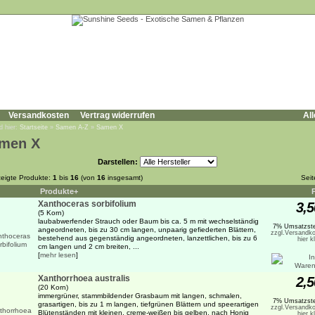
Versandkosten
Vertrag widerrufen
All
d hier:
Startseite
»
Samen A-Z
»
Samen X
men X
Darstellen:
eigte Produkte:
1
bis
16
(von
16
insgesamt)
Sei
Produkte+
Xanthoceras sorbifolium
3,5
(5 Korn)
laubabwerfender Strauch oder Baum bis ca. 5 m mit wechselständig
7% Umsatzste
angeordneten, bis zu 30 cm langen, unpaarig gefiederten Blättern,
zzgl.Versandko
bestehend aus gegenständig angeordneten, lanzettlichen, bis zu 6
hier k
cm langen und 2 cm breiten, ...
[
mehr lesen
]
Xanthorrhoea australis
2,5
(20 Korn)
immergrüner, stammbildender Grasbaum mit langen, schmalen,
7% Umsatzste
grasartigen, bis zu 1 m langen, tiefgrünen Blättern und speerartigen
zzgl.Versandko
Blütenständen mit kleinen, creme-weißen bis gelben, nach Honig
hier k