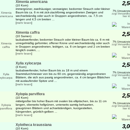
Ximenia americana
2,5
(10 Korn)
immergrüner, zweihäusiger, verzweigter, bedornter Strauch oder kleiner
7% Umsatzste
Baum bis ca. 6 m mit zick-ziackförmig angeordneten Zweigen und
zzgl.Versandko
wechselständig oder auch in Gruppen angeordneten, ca. 7,5 cm
hier k
langen und 4,5 cm breiten ...
[
mehr lesen
]
Ximenia caffra
2,5
(10 Samen)
laubabwerfender, bedornter Strauch oder kleiner Baum bis ca. 6 m mit
7% Umsatzste
unregelmäßig geformter, offener Krone und wechselständig oder auch
zzgl.Versandko
in Gruppen angeordneten, ledrigen, ca. 6 cm langen und 2 cm breiten
hier k
länglich ovalen, ...
[
mehr lesen
]
Xylia xylocarpa
2,5
(3 Korn)
laubabwerfender, hoher Baum bis zu 18 m und einem
7% Umsatzste
Stammdurchmesser von bis zu 60 cm, gegenständig angeordneten
zzgl.Versandko
Blättern, die sich aus paarig angeordneten, ca. 4 cm langen Blättchen
hier k
mit auslaufender Spitze und ...
[
mehr lesen
]
Xylopia parviflora
2,5
(10 Korn)
mittelgroßer bis hoher Baum mit ovalen bis elliptischen, bis zu 11 cm
7% Umsatzste
langen, oberseits hellgrünen, unterseits samtig behaarten,
zzgl.Versandko
graugrünen Blättern und achselständigen, kurzgestielten,
hier k
hängenden, grünlich-gelben ...
[
mehr lesen
]
Xylotheca kraussiana
3,0
(10 Korn)