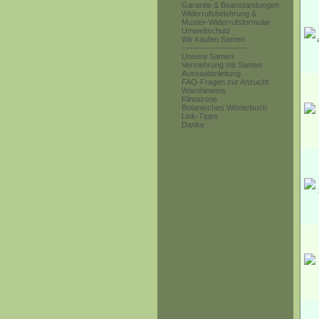
Garantie & Beanstandungen
Widerrufsbelehrung &
Muster-Widerrufsformular
Umweltschutz
Wir kaufen Samen
------------------------
Unsere Samen
Vermehrung mit Samen
Aussaatanleitung
FAQ-Fragen zur Anzucht
Warnhinweis
Klimazone
Botanisches Wörterbuch
Link-Tipps
Danke