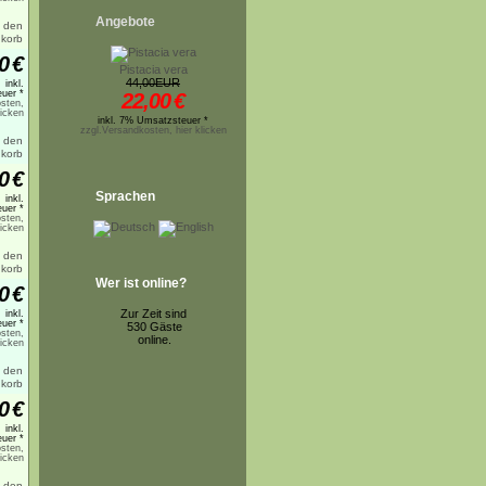
Angebote
0
€
Pistacia vera
44,00EUR
inkl.
uer *
22,00
€
sten,
licken
inkl. 7% Umsatzsteuer *
zzgl.Versandkosten, hier klicken
0
€
Sprachen
inkl.
uer *
sten,
licken
Wer ist online?
0
€
Zur Zeit sind
inkl.
uer *
530 Gäste
sten,
online.
licken
0
€
inkl.
uer *
sten,
licken