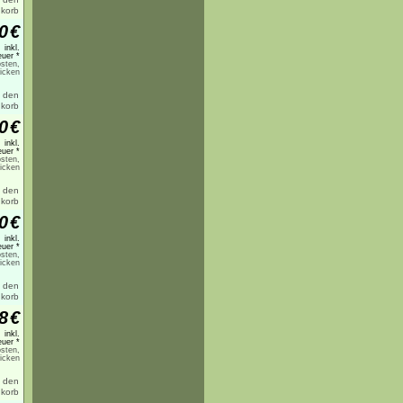
0
€
inkl.
uer *
sten,
licken
0
€
inkl.
uer *
sten,
licken
0
€
inkl.
uer *
sten,
licken
8
€
inkl.
uer *
sten,
licken