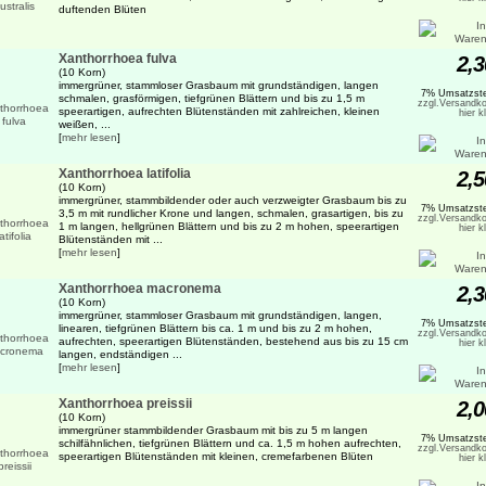
duftenden Blüten
Xanthorrhoea fulva
2,3
(10 Korn)
immergrüner, stammloser Grasbaum mit grundständigen, langen
7% Umsatzste
schmalen, grasförmigen, tiefgrünen Blättern und bis zu 1,5 m
zzgl.Versandko
speerartigen, aufrechten Blütenständen mit zahlreichen, kleinen
hier k
weißen, ...
[
mehr lesen
]
Xanthorrhoea latifolia
2,5
(10 Korn)
immergrüner, stammbildender oder auch verzweigter Grasbaum bis zu
7% Umsatzste
3,5 m mit rundlicher Krone und langen, schmalen, grasartigen, bis zu
zzgl.Versandko
1 m langen, hellgrünen Blättern und bis zu 2 m hohen, speerartigen
hier k
Blütenständen mit ...
[
mehr lesen
]
Xanthorrhoea macronema
2,3
(10 Korn)
immergrüner, stammloser Grasbaum mit grundständigen, langen,
7% Umsatzste
linearen, tiefgrünen Blättern bis ca. 1 m und bis zu 2 m hohen,
zzgl.Versandko
aufrechten, speerartigen Blütenständen, bestehend aus bis zu 15 cm
hier k
langen, endständigen ...
[
mehr lesen
]
Xanthorrhoea preissii
2,0
(10 Korn)
immergrüner stammbildender Grasbaum mit bis zu 5 m langen
7% Umsatzste
schilfähnlichen, tiefgrünen Blättern und ca. 1,5 m hohen aufrechten,
zzgl.Versandko
speerartigen Blütenständen mit kleinen, cremefarbenen Blüten
hier k