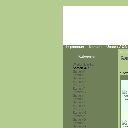
Impressum
Kontakt
Unsere AGB
Sie sin
Kategorien
Sa
Wieder lieferbar!
Samen A-Z
Samen A
angez
Samen B
Samen C
Samen D
Samen E
Samen F
Samen G
Samen H
Samen I
Samen J
Samen K
Samen L
Samen M
Samen N
Samen O
Samen P
Samen Q