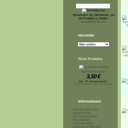
Verwenden Sie Stichworte, um
ein Produkt zu finden.
erweiterte Suche
Hersteller
Neue Produkte
Ipomoea ternifolia
3,50
€
inkl. 7% Umsatzsteuer *
zzgl.Versandkosten, hier klicken
Informationen
Vertrag widerrufen
Datenschutz
EU Umsatzsteuer
Bestellablauf
Zahlungsarten
Lieferung & Versand