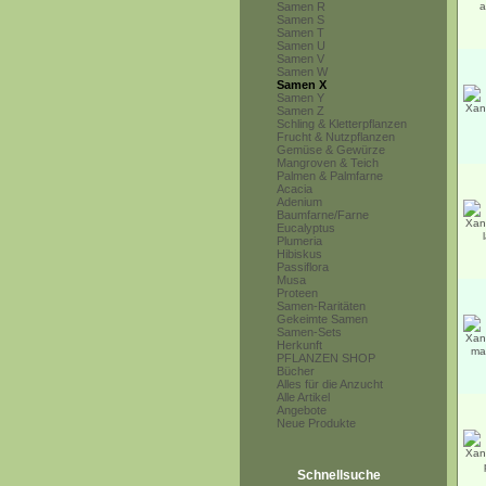
Samen R
Samen S
Samen T
Samen U
Samen V
Samen W
Samen X
Samen Y
Samen Z
Schling & Kletterpflanzen
Frucht & Nutzpflanzen
Gemüse & Gewürze
Mangroven & Teich
Palmen & Palmfarne
Acacia
Adenium
Baumfarne/Farne
Eucalyptus
Plumeria
Hibiskus
Passiflora
Musa
Proteen
Samen-Raritäten
Gekeimte Samen
Samen-Sets
Herkunft
PFLANZEN SHOP
Bücher
Alles für die Anzucht
Alle Artikel
Angebote
Neue Produkte
Schnellsuche