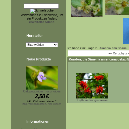
Verwenden Sie Stichworte, um
ein Produkt zu finden.
erweiterte Suche
Hersteller
Ich habe eine Frage zu
Ximenia americana
««
Xerophyta 
Neue Produkte
Kunden, die
Ximenia americana
gekauft
Calopogonium mucunoides
2,50
€
Erythrina livingstoniana
inkl. 7% Umsatzsteuer *
zzgl.Versandkosten, hier klicken
Informationen