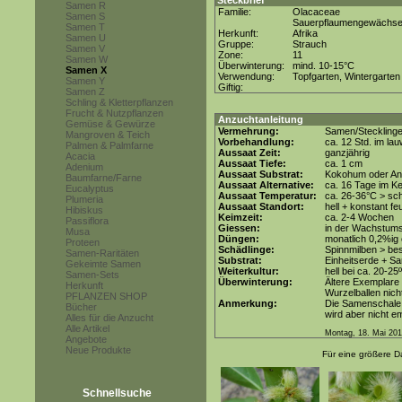
Steckbrief
Samen R
Familie:
Olacaceae
Samen S
Sauerpflaumengewächs
Samen T
Herkunft:
Afrika
Samen U
Gruppe:
Strauch
Samen V
Zone:
11
Samen W
Überwinterung:
mind. 10-15°C
Samen X
Verwendung:
Topfgarten, Wintergarten
Samen Y
Giftig:
Samen Z
Schling & Kletterpflanzen
Frucht & Nutzpflanzen
Anzuchtanleitung
Gemüse & Gewürze
Vermehrung:
Samen/Steckling
Mangroven & Teich
Vorbehandlung:
ca. 12 Std. im l
Palmen & Palmfarne
Aussaat Zeit:
ganzjährig
Acacia
Aussaat Tiefe:
ca. 1 cm
Adenium
Aussaat Substrat:
Kokohum oder Anz
Baumfarne/Farne
Aussaat Alternative:
ca. 16 Tage im Ke
Eucalyptus
Aussaat Temperatur:
ca. 26-36°C > sc
Plumeria
Aussaat Standort:
hell + konstant fe
Hibiskus
Keimzeit:
ca. 2-4 Wochen
Passiflora
Giessen:
in der Wachstum
Musa
Düngen:
monatlich 0,2%ig
Proteen
Schädlinge:
Spinnmilben > be
Samen-Raritäten
Substrat:
Einheitserde + Sa
Gekeimte Samen
Weiterkultur:
hell bei ca. 20-25
Samen-Sets
Überwinterung:
Ältere Exemplare 
Herkunft
Wurzelballen nicht
PFLANZEN SHOP
Anmerkung:
Die Samenschale 
Bücher
wird aber nicht e
Alles für die Anzucht
Alle Artikel
Montag, 18. Mai 20
Angebote
Neue Produkte
Für eine größere Da
Schnellsuche