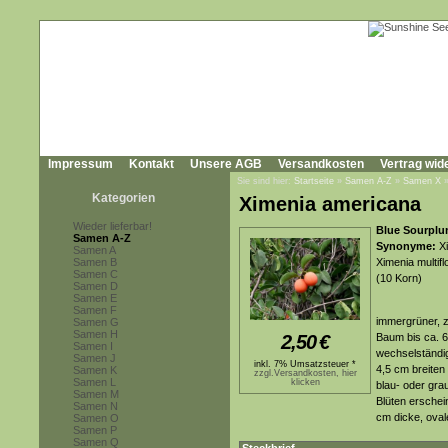
Impressum
Kontakt
Unsere AGB
Versandkosten
Vertrag wid
Sie sind hier:
Startseite
»
Samen A-Z
»
Samen X
Kategorien
Ximenia americana
Wieder lieferbar!
Blue Sourplu
Samen A-Z
Synonyme:
Xi
Samen A
Samen B
Ximenia multifl
Samen C
(10 Korn)
Samen D
Samen E
Samen F
immergrüner, z
Samen G
Samen H
2,50
€
Baum bis ca. 
Samen I
wechselständi
Samen J
inkl. 7% Umsatzsteuer *
4,5 cm breiten 
Samen K
zzgl.Versandkosten, hier
Samen L
klicken
blau- oder gra
Samen M
Blüten erschei
Samen N
cm dicke, oval
Samen O
Samen P
Samen Q