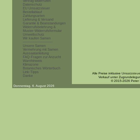
Vertrag widerrufen
Datenschutz
EU Umsatzsteuer
Bestellablauf
Zahlungsarten
Lieferung & Versand
Garantie & Beanstandungen
Widerrufsbelehrung &
Muster-Widerrufsformular
Umweltschutz
Wir kaufen Samen
------------------------
Unsere Samen
Vermehrung mit Samen
Aussaatanleitung
FAQ-Fragen zur Anzucht
Warnhinweis
Klimazone
Botanisches Wörterbuch
Link-Tipps
Alle Preise inklusive
Umsatzsteue
Danke
Verkauf unter Zugrundelegu
© 2015-2026 Peter
Donnerstag, 6. August 2026