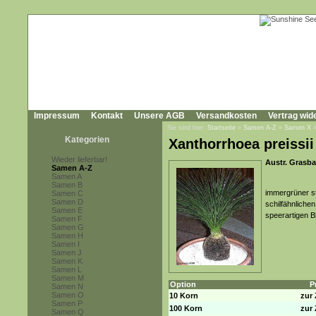
Impressum
Kontakt
Unsere AGB
Versandkosten
Vertrag wid
Sie sind hier:
Startseite
»
Samen A-Z
»
Samen X
Kategorien
Xanthorrhoea preissii
Wieder lieferbar!
Austr. Grasb
Samen A-Z
Samen A
Samen B
immergrüner s
Samen C
Samen D
schilfähnlichen
Samen E
speerartigen B
Samen F
Samen G
Samen H
Samen I
Samen J
Samen K
Samen L
Samen M
Option
P
Samen N
Samen O
10 Korn
zur 
Samen P
100 Korn
zur 
Samen Q