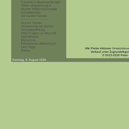
Garantie & Beanstandungen
Widerrufsbelehrung &
Muster-Widerrufsformular
Umweltschutz
Wir kaufen Samen
------------------------
Unsere Samen
Vermehrung mit Samen
Aussaatanleitung
FAQ-Fragen zur Anzucht
Warnhinweis
Klimazone
Botanisches Wörterbuch
Link-Tipps
Alle Preise inklusive
Umsatzsteue
Danke
Verkauf unter Zugrundelegu
© 2015-2026 Peter
Sonntag, 9. August 2026