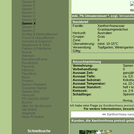
Samen R
Samen S
Samen T
Samen U
inkl. 7% Umsatzsteuer *, zzgl.
Versandko
Samen V
Samen W
Steckbrief
Samen X
Familie:
Xanthorrhoeaceae
Samen Y
Grasbaumgewächse
Samen Z
Herkunft:
Australien
Schling & Kletterpflanzen
Gruppe:
Gras
Frucht & Nutzpflanzen
Zone:
9
Gemüse & Gewürze
Überwinterung:
mind. 10-15°C
Mangroven & Teich
Verwendung:
Topfgarten, Wintergarten
Palmen & Palmfarne
Giftig:
Acacia
Adenium
Baumfarne/Farne
Anzuchtanleitung
Eucalyptus
Vermehrung:
Samen
Plumeria
Vorbehandlung:
0
Hibiskus
Aussaat Zeit:
ganzjäh
Passiflora
Aussaat Tiefe:
ca. 0,5
Musa
Aussaat Substrat:
Kokohum
Proteen
Aussaat Temperatur:
ca. 22-
Samen-Raritäten
Aussaat Standort:
hell + 
Gekeimte Samen
Keimzeit:
ca. 2-
Samen-Sets
Schädlinge:
Spinnmi
Herkunft
PFLANZEN SHOP
Montag, 
Bücher
Ich habe eine Frage zu
Xanthorrhoea preissi
Alles für die Anzucht
Für weitere Informationen, besuc
Alle Artikel
Angebote
««
Xanthorrhoea nan
Neue Produkte
Kunden, die
Xanthorrhoea preissii
gekau
Schnellsuche