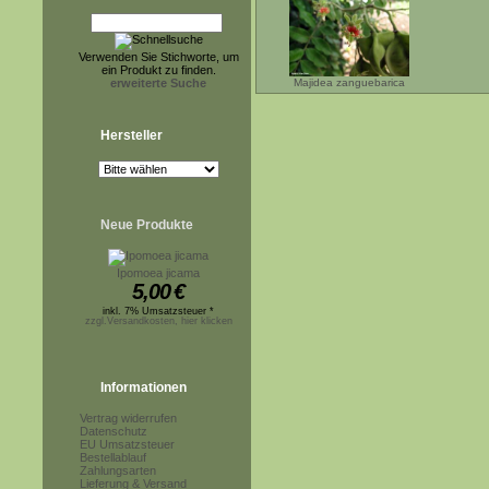
Verwenden Sie Stichworte, um
ein Produkt zu finden.
erweiterte Suche
Majidea zanguebarica
Hersteller
Neue Produkte
Ipomoea jicama
5,00
€
inkl. 7% Umsatzsteuer *
zzgl.Versandkosten, hier klicken
Informationen
Vertrag widerrufen
Datenschutz
EU Umsatzsteuer
Bestellablauf
Zahlungsarten
Lieferung & Versand