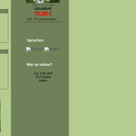
Vigna caracalla
100,00EUR
70,00
€
inkl. 7% Umsatzsteuer *
zzgl.Versandkosten, hier klicken
Sprachen
Wer ist online?
Zur Zeit sind
214 Gäste
online.