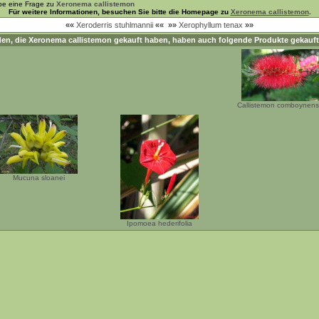
be eine Frage zu
Xeronema callistemon
Für weitere Informationen, besuchen Sie bitte die Homepage zu
Xeronema callistemon
.
««
Xeroderris stuhlmannii
««
»»
Xerophyllum tenax
»»
en, die
Xeronema callistemon
gekauft haben, haben auch folgende Produkte gekauft
Callistemon comboynens
Mucuna sloanei
Ipomoea hederifolia