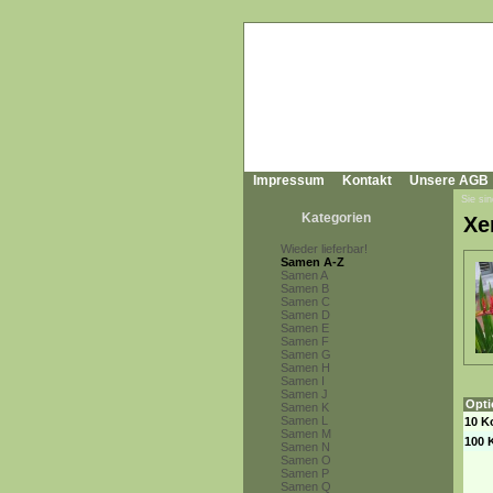
Impressum
Kontakt
Unsere AGB
Sie sin
Kategorien
Xe
Wieder lieferbar!
Samen A-Z
Samen A
Samen B
Samen C
Samen D
Samen E
Samen F
Samen G
Samen H
Samen I
Samen J
Opti
Samen K
Samen L
10 K
Samen M
100 
Samen N
Samen O
Samen P
Samen Q