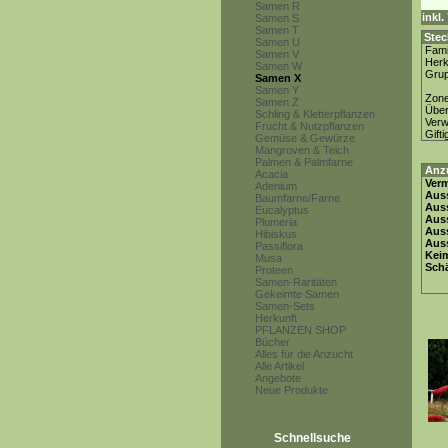
Samen R
inkl
Samen S
Samen T
Stec
Samen U
Fami
Samen V
Herk
Samen W
Gru
Samen X
Samen Y
Zon
Samen Z
Über
Schling & Kletterpflanzen
Ver
Frucht & Nutzpflanzen
Gifti
Gemüse & Gewürze
Mangroven & Teich
Palmen & Palmfarne
Anz
Acacia
Ver
Adenium
Auss
Baumfarne/Farne
Auss
Eucalyptus
Auss
Plumeria
Aus
Hibiskus
Auss
Passiflora
Keim
Musa
Schä
Proteen
Samen-Raritäten
Gekeimte Samen
Samen-Sets
Herkunft
PFLANZEN SHOP
Bücher
Alles für die Anzucht
Alle Artikel
Angebote
Neue Produkte
Schnellsuche