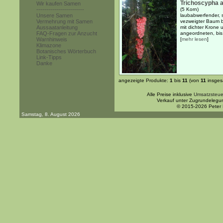
Trichoscypha a
Wir kaufen Samen
------------------------
(5 Korn)
Unsere Samen
laubabwerfender, 
Vermehrung mit Samen
vezweigter Baum b
Aussaatanleitung
mit dichter Krone
FAQ-Fragen zur Anzucht
angeordneten, bis 
Warnhinweis
[
mehr lesen
]
Klimazone
Botanisches Wörterbuch
Link-Tipps
Danke
angezeigte Produkte:
1
bis
11
(von
11
insges
Alle Preise inklusive
Umsatzsteue
Verkauf unter Zugrundelegu
© 2015-2026 Peter
Samstag, 8. August 2026