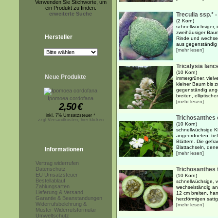
Verwenden Sie Stichworte, um
ein Produkt zu finden.
erweiterte Suche
Treculia ssp.*
(2 Korn)
schnellwüchsiger, 
zweihäusiger Baum 
Hersteller
Rinde und wechsel
aus gegenständig 
[
mehr lesen
]
Tricalysia lanc
(10 Korn)
Neue Produkte
immergrüner, viel
kleiner Baum bis z
gegenständig ange
breiten, elliptische
Ipomoea cordofana
[
mehr lesen
]
2,50
€
inkl. 7% Umsatzsteuer *
Trichosanthes 
zzgl.Versandkosten, hier klicken
(10 Korn)
schnellwüchsige Kl
angeordneten, tie
Blättern. Die gefr
Blattachseln, denen
Informationen
[
mehr lesen
]
Vertrag widerrufen
Datenschutz
Trichosanthes 
EU Umsatzsteuer
(10 Korn)
Bestellablauf
schnellwüchsige, v
Zahlungsarten
wechselständig ang
Lieferung & Versand
12 cm breiten, han
Garantie & Beanstandungen
herzförmigen satt
Widerrufsbelehrung &
[
mehr lesen
]
Muster-Widerrufsformular
Umweltschutz