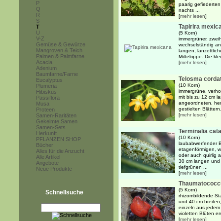
P
paarig gefiederten 
Q
nachts ...
R
[
mehr lesen
]
S
Tapirira mexic
T
U
(5 Korn)
V-Z
immergrüner, zwei
Gemüse & Gewürze
wechselständig an
Mangroven & Teich
langen, lanzettlic
Palmen & Palmfarne
Mittelrippe. Die kle
Acacia
[
mehr lesen
]
Adenium
Baumfarne/Farne
Telosma corda
Eucalyptus
(10 Korn)
Plumeria
immergrüne, verho
Hibiskus
mit bis zu 12 cm 
Passiflora
angeordneten, her
Musa
gestielten Blättern.
Proteen
[
mehr lesen
]
Samen-Raritäten
Gekeimte Samen
Samen-Sets
Terminalia cat
Herkunft
(10 Korn)
PFLANZEN SHOP
laubabwerfender B
Bücher
etagenförmigen, 
Alles für die Anzucht
oder auch quirlig
Alle Artikel
30 cm langen und 2
Angebote
tiefgrünen ...
Neue Produkte
[
mehr lesen
]
Thaumatococcus
(5 Korn)
Schnellsuche
rhizombildende St
und 40 cm breiten, 
einzeln aus jedem
violetten Blüten e
[
mehr lesen
]