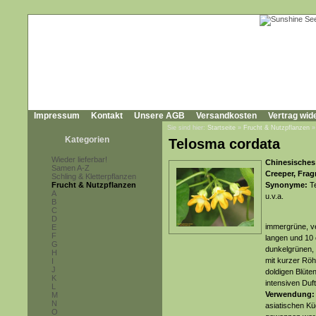
Impressum
Kontakt
Unsere AGB
Versandkosten
Vertrag wid
Sie sind hier:
Startseite
»
Frucht & Nutzpflanzen
Kategorien
Telosma cordata
Wieder lieferbar!
Chinesisches 
Samen A-Z
Creeper, Frag
Schling & Kletterpflanzen
Frucht & Nutzpflanzen
Synonyme:
Te
A
u.v.a.
B
C
D
immergrüne, ve
E
F
langen und 10 
G
dunkelgrünen, g
H
mit kurzer Röh
I
J
doldigen Blüte
K
intensiven Duft
L
Verwendung:
M
N
asiatischen Kü
O