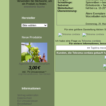
Verwenden Sie Stichworte, um
Schädlinge:
Spinnmilben > be
ein Produkt zu finden.
Substrat:
Einheitserde + Sa
erweiterte Suche
Weiterkultur:
hell bei ca. 15-2
Überwinterung:
Ältere Exemplare 
Wurzelballen nicht
Hersteller
Donnerstag, 25. Mai
Für eine größere Darstellung klicken S
Neue Produkte
Ich habe eine Frage zu
Telosma cordata
Für weitere Informationen, bes
««
Tapirira mex
Kunden, die
Telosma cordata
gekauft h
Aganonerion polymorphum
3,00
€
inkl. 7% Umsatzsteuer *
zzgl.Versandkosten, hier klicken
Informationen
Vertrag widerrufen
Datenschutz
EU Umsatzsteuer
Bestellablauf