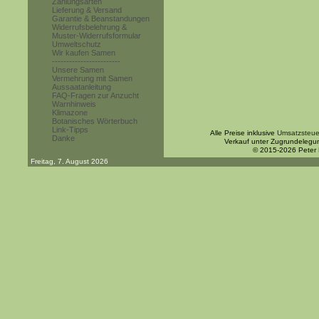
Zahlungsarten
Lieferung & Versand
Garantie & Beanstandungen
Widerrufsbelehrung &
Muster-Widerrufsformular
Umweltschutz
Wir kaufen Samen
------------------------
Unsere Samen
Vermehrung mit Samen
Aussaatanleitung
FAQ-Fragen zur Anzucht
Warnhinweis
Klimazone
Botanisches Wörterbuch
Link-Tipps
Alle Preise inklusive
Umsatzsteue
Danke
Verkauf unter Zugrundelegu
© 2015-2026 Peter
Freitag, 7. August 2026