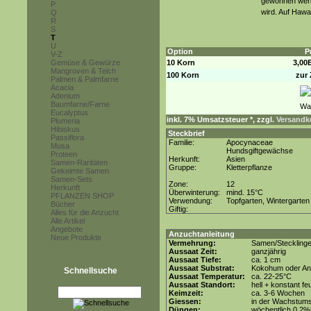
gewonnen werd
P
wird. Auf Hawa
Q
R
S
T
U
Option
P
V-Z
Gemüse & Gewürze
10 Korn
3,00
Mangroven & Teich
100 Korn
zur 
Palmen & Palmfarne
Acacia
Adenium
Baumfarne/Farne
Eucalyptus
inkl. 7% Umsatzsteuer *, zzgl.
Versandko
Plumeria
Hibiskus
Steckbrief
Passiflora
Familie:
Apocynaceae
Musa
Hundsgiftgewächse
Proteen
Herkunft:
Asien
Samen-Raritäten
Gruppe:
Kletterpflanze
Gekeimte Samen
Samen-Sets
Zone:
12
Herkunft
Überwinterung:
mind. 15°C
PFLANZEN SHOP
Verwendung:
Topfgarten, Wintergarten
Bücher
Giftig:
Alles für die Anzucht
Alle Artikel
Angebote
Anzuchtanleitung
Neue Produkte
Vermehrung:
Samen/Steckling
Aussaat Zeit:
ganzjährig
Aussaat Tiefe:
ca. 1 cm
Aussaat Substrat:
Kokohum oder Anz
Schnellsuche
Aussaat Temperatur:
ca. 22-25°C
Aussaat Standort:
hell + konstant fe
Keimzeit:
ca. 3-6 Wochen
Giessen:
in der Wachstum
Düngen:
wöchentlich 0,2%