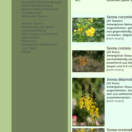
duftenden gelbe 
Garantie & Beanstandungen
Widerrufsbelehrung &
Muster-Widerrufsformular
Umweltschutz
Wir kaufen Samen
Senna corymb
------------------------
(20 Samen)
Unsere Samen
immergrüner kleine
Vermehrung mit Samen
angeordneten, gef
Aussaatanleitung
aus gegenständig 
FAQ-Fragen zur Anzucht
cm breiten, tiefgrü
Warnhinweis
[
mehr lesen
]
Klimazone
Botanisches Wörterbuch
Link-Tipps
Senna costata
Danke
(20 Korn)
immergrüner Strau
wechselständig an
bestehend aus bis
langen und 0,6 cm b
[
mehr lesen
]
Senna didymob
(10 Korn)
immergrüner Strau
angeordneten, bis 
sich aus zahlreich
zusammensetzen. D
[
mehr lesen
]
Senna eremoph