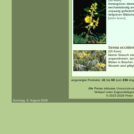
(50 Korn)
immergrüner, klein
wechselständig an
unpaarig gefiedert
tiefgrünen Blättche
[
mehr lesen
]
Senna occident
(20 Korn)
kleiner Strauch o
angeordneten, lanz
Blüten in Büschel -
Wurzeln sind giftig
angezeigte Produkte:
41
bis
60
(von
236
ins
Alle Preise inklusive
Umsatzsteue
Verkauf unter Zugrundelegu
© 2015-2026 Peter
Sonntag, 9. August 2026