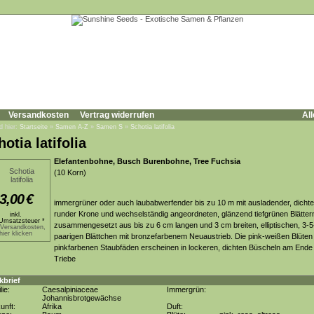
Versandkosten
Vertrag widerrufen
All
d hier:
Startseite
»
Samen A-Z
»
Samen S
»
Schotia latifolia
otia latifolia
Elefantenbohne, Busch Burenbohne, Tree Fuchsia
(10 Korn)
3,00
€
immergrüner oder auch laubabwerfender bis zu 10 m mit ausladender, dichte
runder Krone und wechselständig angeordneten, glänzend tiefgrünen Blätter
inkl.
Umsatzsteuer *
zusammengesetzt aus bis zu 6 cm langen und 3 cm breiten, elliptischen, 3-5
.Versandkosten,
hier klicken
paarigen Blättchen mit bronzefarbenem Neuaustrieb. Die pink-weißen Blüten 
pinkfarbenen Staubfäden erscheinen in lockeren, dichten Büscheln am Ende
Triebe
kbrief
lie:
Caesalpiniaceae
Immergrün:
Johannisbrotgewächse
unft:
Afrika
Duft: