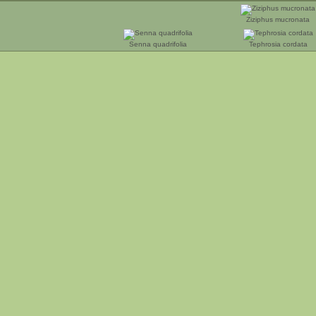
Ziziphus mucronata
Senna quadrifolia
Tephrosia cordata