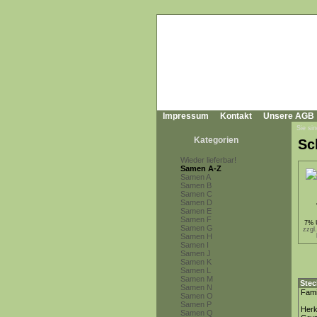
Impressum
Kontakt
Unsere AGB
Sie sin
Kategorien
Sch
Wieder lieferbar!
Samen A-Z
Samen A
Samen B
Samen C
Samen D
Samen E
Samen F
7% 
Samen G
zzgl
Samen H
Samen I
Samen J
Samen K
Samen L
Samen M
Stec
Samen N
Fami
Samen O
Samen P
Herk
Samen Q