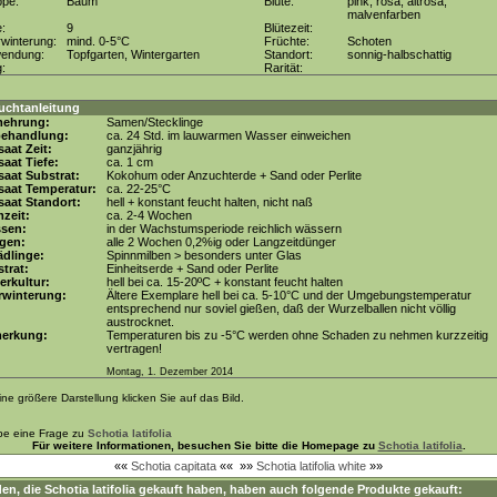
ppe:
Baum
Blüte:
pink, rosa, altrosa,
malvenfarben
e:
9
Blütezeit:
winterung:
mind. 0-5°C
Früchte:
Schoten
wendung:
Topfgarten, Wintergarten
Standort:
sonnig-halbschattig
g:
Rarität:
uchtanleitung
mehrung:
Samen/Stecklinge
behandlung:
ca. 24 Std. im lauwarmen Wasser einweichen
aat Zeit:
ganzjährig
aat Tiefe:
ca. 1 cm
aat Substrat:
Kokohum oder Anzuchterde + Sand oder Perlite
saat Temperatur:
ca. 22-25°C
aat Standort:
hell + konstant feucht halten, nicht naß
zeit:
ca. 2-4 Wochen
ssen:
in der Wachstumsperiode reichlich wässern
gen:
alle 2 Wochen 0,2%ig oder Langzeitdünger
dlinge:
Spinnmilben > besonders unter Glas
trat:
Einheitserde + Sand oder Perlite
erkultur:
hell bei ca. 15-20ºC + konstant feucht halten
rwinterung:
Ältere Exemplare hell bei ca. 5-10°C und der Umgebungstemperatur
entsprechend nur soviel gießen, daß der Wurzelballen nicht völlig
austrocknet.
erkung:
Temperaturen bis zu -5°C werden ohne Schaden zu nehmen kurzzeitig
vertragen!
Montag, 1. Dezember 2014
ine größere Darstellung klicken Sie auf das Bild.
be eine Frage zu
Schotia latifolia
Für weitere Informationen, besuchen Sie bitte die Homepage zu
Schotia latifolia
.
««
Schotia capitata
««
»»
Schotia latifolia white
»»
en, die
Schotia latifolia
gekauft haben, haben auch folgende Produkte gekauft: