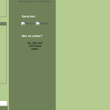
zzgl.Versandkosten, hier klicken
Sprachen
Wer ist online?
Zur Zeit sind
239 Gäste
online.