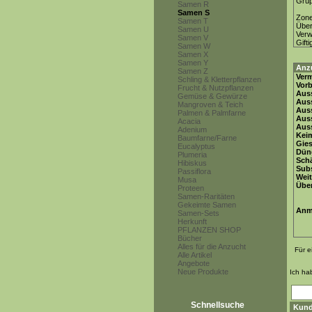
Gru
Samen R
Samen S
Zon
Samen T
Über
Samen U
Ver
Samen V
Gifti
Samen W
Samen X
Samen Y
Anz
Samen Z
Ver
Schling & Kletterpflanzen
Vor
Frucht & Nutzpflanzen
Auss
Gemüse & Gewürze
Auss
Mangroven & Teich
Auss
Palmen & Palmfarne
Aus
Acacia
Auss
Adenium
Keim
Baumfarne/Farne
Gie
Eucalyptus
Dün
Plumeria
Schä
Hibiskus
Subs
Passiflora
Weit
Musa
Übe
Proteen
Samen-Raritäten
Gekeimte Samen
Anm
Samen-Sets
Herkunft
PFLANZEN SHOP
Bücher
Alles für die Anzucht
Für e
Alle Artikel
Angebote
Neue Produkte
Ich ha
Schnellsuche
Kund