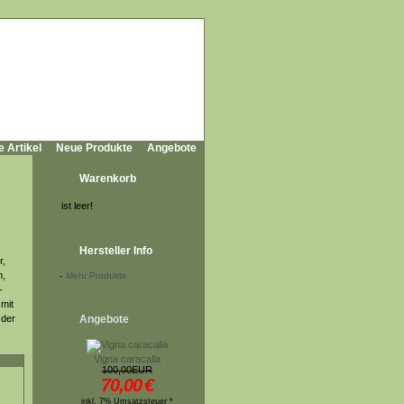
e Artikel
Neue Produkte
Angebote
Warenkorb
ist leer!
Hersteller Info
r,
n,
-
Mehr Produkte
-
mit
 der
Angebote
Vigna caracalla
100,00EUR
70,00
€
inkl. 7% Umsatzsteuer *