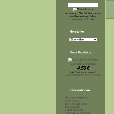
Verwenden Sie Stichworte, um
ein Produkt zu finden.
erweiterte Suche
Hersteller
Neue Produkte
Operculina riedeliana
4,50
€
inkl. 7% Umsatzsteuer *
zzgl.Versandkosten, hier klicken
Informationen
Vertrag widerrufen
Datenschutz
EU Umsatzsteuer
Bestellablauf
Zahlungsarten
Lieferung & Versand