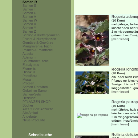
Samen R
Samen S
Samen T
Samen U
Rogeria adeno
Samen V
Samen W
(10 Korn)
Samen X
mehrjährige, halb-
Samen Y
kriechenden oder 
Samen Z
2 m mit gegenstän
Schling & Kletterpflanzen
grünen, herzförmi
Frucht & Nutzpflanzen
[
mehr lesen
]
Gemüse & Gewürze
Mangroven & Teich
Palmen & Palmfarne
Acacia
Adenium
Baumfarne/Farne
Eucalyptus
Plumeria
Rogeria longifl
Hibiskus
(10 Korn)
Passiflora
ein- oder auch zwe
Musa
Pflanze mit kriech
Proteen
Zweigen bis zu 1,
Samen-Raritäten
langgestielten, gr
Gekeimte Samen
[
mehr lesen
]
Samen-Sets
Herkunft
PFLANZEN SHOP
Rogeria petrop
Bücher
(10 Korn)
Alles für die Anzucht
mehrjährige, halb-
Alle Artikel
kriechenden oder 
Angebote
2 m mit gegenstän
Neue Produkte
grünen, herzförmi
[
mehr lesen
]
Rollinia delicio
Schnellsuche