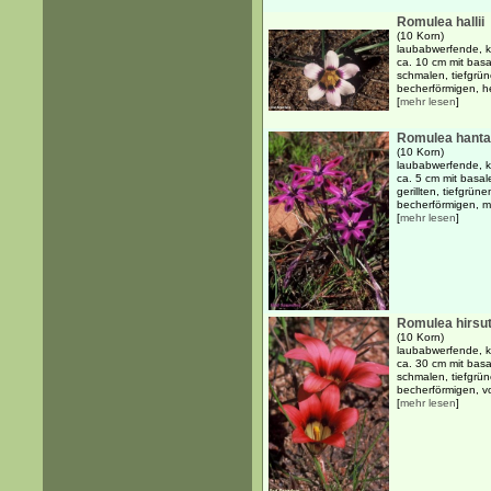
Romulea hallii
(10 Korn)
laubabwerfende, kn
ca. 10 cm mit basa
schmalen, tiefgrün
becherförmigen, hel
[
mehr lesen
]
Romulea hant
(10 Korn)
laubabwerfende, kn
ca. 5 cm mit basal
gerillten, tiefgrün
becherförmigen, m
[
mehr lesen
]
Romulea hirsu
(10 Korn)
laubabwerfende, kn
ca. 30 cm mit basa
schmalen, tiefgrün
becherförmigen, vo
[
mehr lesen
]