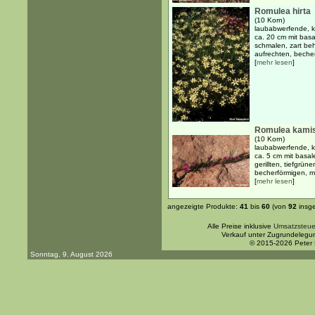
Romulea hirta
(10 Korn)
laubabwerfende, kn
ca. 20 cm mit basa
schmalen, zart beh
aufrechten, becherf
[
mehr lesen
]
Romulea kami
(10 Korn)
laubabwerfende, kn
ca. 5 cm mit basal
gerillten, tiefgrün
becherförmigen, m
[
mehr lesen
]
angezeigte Produkte:
41
bis
60
(von
92
insg
Alle Preise inklusive
Umsatzsteue
Verkauf unter Zugrundelegu
© 2015-2026 Peter
Sonntag, 9. August 2026