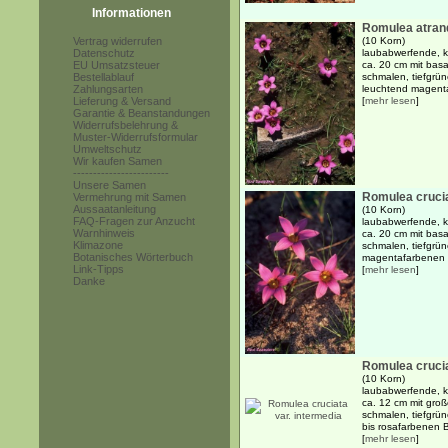
Informationen
Romulea atrand
Vertrag widerrufen
(10 Korn)
Datenschutz
laubabwerfende, kn
EU Umsatzsteuer
ca. 20 cm mit basa
Bestellablauf
schmalen, tiefgrü
Zahlungsarten
leuchtend magenta
Lieferung & Versand
[
mehr lesen
]
Garantie & Beanstandungen
Widerrufsbelehrung &
Muster-Widerrufsformular
Umweltschutz
Wir kaufen Samen
------------------------
Unsere Samen
Romulea crucia
Vermehrung mit Samen
Aussaatanleitung
(10 Korn)
FAQ-Fragen zur Anzucht
laubabwerfende, kn
Warnhinweis
ca. 20 cm mit basa
Klimazone
schmalen, tiefgrün
Botanisches Wörterbuch
magentafarbenen B
Link-Tipps
[
mehr lesen
]
Danke
Romulea crucia
(10 Korn)
laubabwerfende, kn
ca. 12 cm mit groß
schmalen, tiefgrü
bis rosafarbenen Bl
[
mehr lesen
]