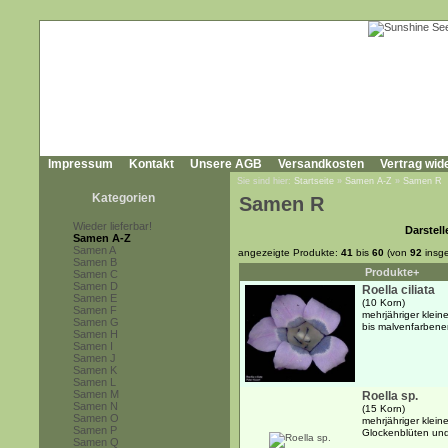
Impressum
Kontakt
Unsere AGB
Versandkosten
Vertrag wid
Sie sind hier:
Startseite
»
Samen A-Z
»
Samen R
Kategorien
Samen R
Wieder lieferbar!
Darstell
Samen A-Z
Samen A
angezeigte Produkte:
41
bis
60
(von
92
insg
Samen B
Produkte+
Samen C
Samen D
Roella ciliata
Samen E
(10 Korn)
Samen F
mehrjähriger kleine
Samen G
bis malvenfarbene
Samen H
Samen I
Samen J
Samen K
Samen L
Samen M
Roella sp.
Samen N
(15 Korn)
Samen O
mehrjähriger klein
Samen P
Glockenblüten und
Samen Q