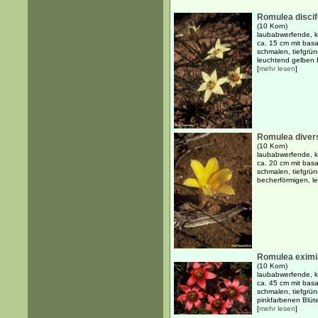
Romulea discif
(10 Korn)
laubabwerfende, kn
ca. 15 cm mit basa
schmalen, tiefgrü
leuchtend gelben B
[
mehr lesen
]
Romulea diver
(10 Korn)
laubabwerfende, kn
ca. 20 cm mit basa
schmalen, tiefgrün
becherförmigen, l
Romulea eximi
(10 Korn)
laubabwerfende, kn
ca. 45 cm mit basa
schmalen, tiefgrün
pinkfarbenen Blüt
[
mehr lesen
]