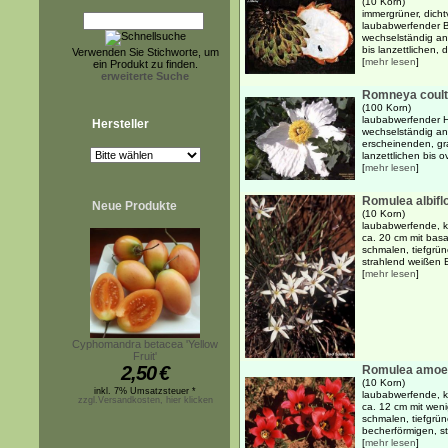
(10 Korn)
immergrüner, dicht
laubabwerfender Ba
wechselständig an
bis lanzettlichen, 
Verwenden Sie Stichworte, um
[
mehr lesen
]
ein Produkt zu finden.
erweiterte Suche
Romneya coult
(100 Korn)
laubabwerfender H
Hersteller
wechselständig ang
erscheinenden, gr
lanzettlichen bis o
[
mehr lesen
]
Romulea albifl
Neue Produkte
(10 Korn)
laubabwerfende, kn
ca. 20 cm mit basa
schmalen, tiefgrün
strahlend weißen Bl
[
mehr lesen
]
Cyphomandra betacea 'Yellow
Fruit'
2,50
€
Romulea amoe
(10 Korn)
inkl. 7% Umsatzsteuer *
laubabwerfende, kn
zzgl.Versandkosten, hier klicken
ca. 12 cm mit weni
schmalen, tiefgrün
becherförmigen, st
[
mehr lesen
]