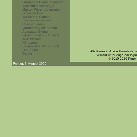
Garantie & Beanstandungen
Widerrufsbelehrung &
Muster-Widerrufsformular
Umweltschutz
Wir kaufen Samen
------------------------
Unsere Samen
Vermehrung mit Samen
Aussaatanleitung
FAQ-Fragen zur Anzucht
Warnhinweis
Klimazone
Botanisches Wörterbuch
Link-Tipps
Alle Preise inklusive
Umsatzsteue
Danke
Verkauf unter Zugrundelegu
© 2015-2026 Peter
Freitag, 7. August 2026