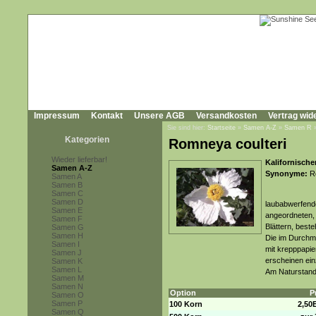
Impressum
Kontakt
Unsere AGB
Versandkosten
Vertrag wid
Sie sind hier:
Startseite
»
Samen A-Z
»
Samen R
Kategorien
Romneya coulteri
Wieder lieferbar!
Kalifornische
Samen A-Z
Synonyme:
Ro
Samen A
Samen B
Samen C
Samen D
laubabwerfende
Samen E
angeordneten, 
Samen F
Blättern, beste
Samen G
Samen H
Die im Durchme
Samen I
mit krepppapie
Samen J
erscheinen ei
Samen K
Samen L
Am Naturstand
Samen M
Samen N
Option
P
Samen O
Samen P
100 Korn
2,50
Samen Q