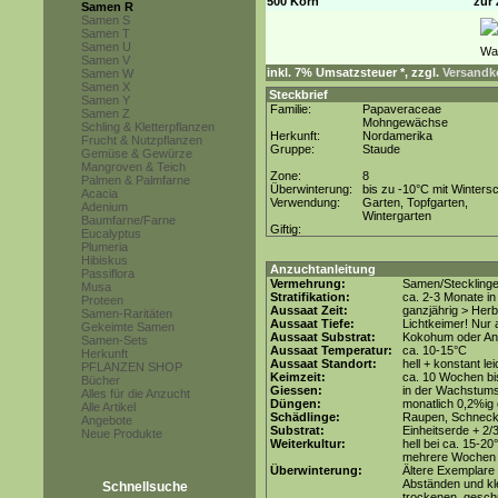
500 Korn
zur 
Samen R
Samen S
Samen T
Samen U
Samen V
inkl. 7% Umsatzsteuer *, zzgl.
Versandko
Samen W
Samen X
Steckbrief
Samen Y
Familie:
Papaveraceae
Samen Z
Mohngewächse
Schling & Kletterpflanzen
Herkunft:
Nordamerika
Frucht & Nutzpflanzen
Gruppe:
Staude
Gemüse & Gewürze
Mangroven & Teich
Zone:
8
Palmen & Palmfarne
Überwinterung:
bis zu -10°C mit Winters
Acacia
Verwendung:
Garten, Topfgarten,
Adenium
Wintergarten
Baumfarne/Farne
Giftig:
Eucalyptus
Plumeria
Hibiskus
Anzuchtanleitung
Passiflora
Vermehrung:
Samen/Stecklinge
Musa
Stratifikation:
ca. 2-3 Monate in
Proteen
Aussaat Zeit:
ganzjährig > Herb
Samen-Raritäten
Aussaat Tiefe:
Lichtkeimer! Nur 
Gekeimte Samen
Aussaat Substrat:
Kokohum oder Anz
Samen-Sets
Aussaat Temperatur:
ca. 10-15°C
Herkunft
Aussaat Standort:
hell + konstant le
PFLANZEN SHOP
Keimzeit:
ca. 10 Wochen bi
Bücher
Giessen:
in der Wachstum
Alles für die Anzucht
Düngen:
monatlich 0,2%ig
Alle Artikel
Schädlinge:
Raupen, Schnecke
Angebote
Substrat:
Einheitserde + 2/
Neue Produkte
Weiterkultur:
hell bei ca. 15-20
mehrere Wochen 
Überwinterung:
Ältere Exemplare 
Abständen und kl
Schnellsuche
trockenen, geschü