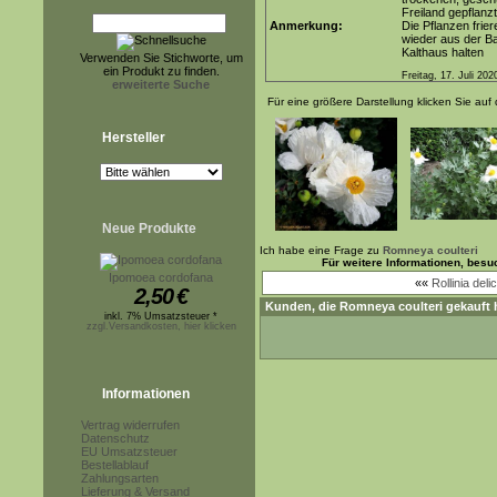
Freiland gepflanz
Anmerkung:
Die Pflanzen frie
wieder aus der Ba
Kalthaus halten
Verwenden Sie Stichworte, um
ein Produkt zu finden.
Freitag, 17. Juli 202
erweiterte Suche
Für eine größere Darstellung klicken Sie auf 
Hersteller
Neue Produkte
Ich habe eine Frage zu
Romneya coulteri
Für weitere Informationen, bes
Ipomoea cordofana
««
Rollinia deli
2,50
€
Kunden, die
Romneya coulteri
gekauft 
inkl. 7% Umsatzsteuer *
zzgl.Versandkosten, hier klicken
Informationen
Vertrag widerrufen
Datenschutz
EU Umsatzsteuer
Bestellablauf
Zahlungsarten
Lieferung & Versand