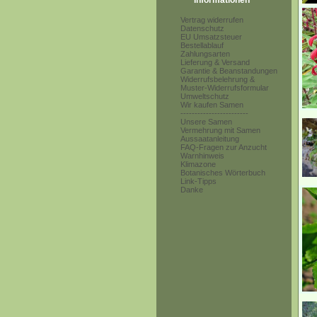
Informationen
Vertrag widerrufen
Datenschutz
EU Umsatzsteuer
Bestellablauf
Zahlungsarten
Lieferung & Versand
Garantie & Beanstandungen
Widerrufsbelehrung &
Muster-Widerrufsformular
Umweltschutz
Wir kaufen Samen
------------------------
Unsere Samen
Vermehrung mit Samen
Aussaatanleitung
FAQ-Fragen zur Anzucht
Warnhinweis
Klimazone
Botanisches Wörterbuch
Link-Tipps
Danke