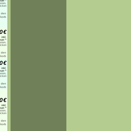
uer *
sten,
licken
0
€
inkl.
uer *
sten,
licken
0
€
inkl.
uer *
sten,
licken
0
€
inkl.
uer *
sten,
licken