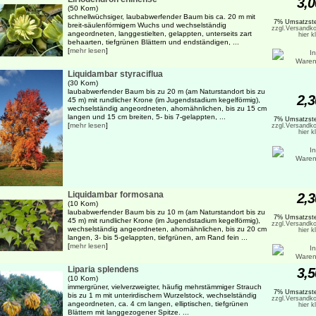
3,0
(50 Korn)
schnellwüchsiger, laubabwerfender Baum bis ca. 20 m mit
7% Umsatzste
breit-säulenförmigem Wuchs und wechselständig
zzgl.Versandko
angeordneten, langgestielten, gelappten, unterseits zart
hier k
behaarten, tiefgrünen Blättern und endständigen, ...
[
mehr lesen
]
Liquidambar styraciflua
(30 Korn)
laubabwerfender Baum bis zu 20 m (am Naturstandort bis zu
2,3
45 m) mit rundlicher Krone (im Jugendstadium kegelförmig),
wechselständig angeordneten, ahornähnlichen, bis zu 15 cm
langen und 15 cm breiten, 5- bis 7-gelappten, ...
7% Umsatzste
[
mehr lesen
]
zzgl.Versandko
hier k
Liquidambar formosana
2,3
(10 Korn)
laubabwerfender Baum bis zu 10 m (am Naturstandort bis zu
7% Umsatzste
45 m) mit rundlicher Krone (im Jugendstadium kegelförmig),
zzgl.Versandko
wechselständig angeordneten, ahornähnlichen, bis zu 20 cm
hier k
langen, 3- bis 5-gelappten, tiefgrünen, am Rand fein ...
[
mehr lesen
]
Liparia splendens
3,5
(10 Korn)
immergrüner, vielverzweigter, häufig mehrstämmiger Strauch
7% Umsatzste
bis zu 1 m mit unterirdischem Wurzelstock, wechselständig
zzgl.Versandko
angeordneten, ca. 4 cm langen, elliptischen, tiefgrünen
hier k
Blättern mit langgezogener Spitze. ...