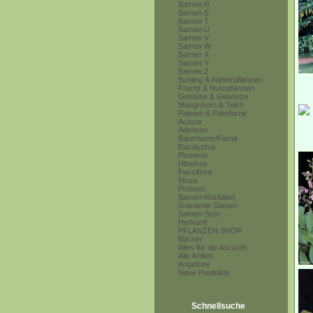
Samen R
Samen S
Samen T
Samen U
Samen V
Samen W
Samen X
Samen Y
Samen Z
Schling & Kletterpflanzen
Frucht & Nutzpflanzen
Gemüse & Gewürze
Mangroven & Teich
Palmen & Palmfarne
Acacia
Adenium
Baumfarne/Farne
Eucalyptus
Plumeria
Hibiskus
Passiflora
Musa
Proteen
Samen-Raritäten
Gekeimte Samen
Samen-Sets
Herkunft
PFLANZEN SHOP
Bücher
Alles für die Anzucht
Alle Artikel
Angebote
Neue Produkte
Schnellsuche