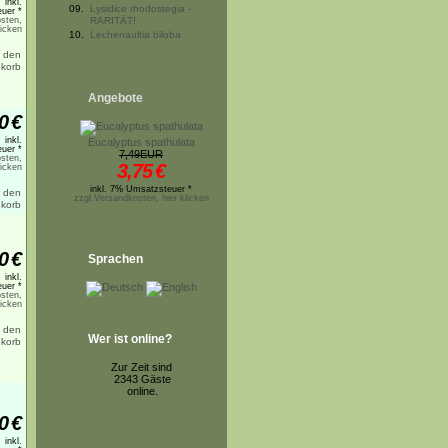
inkl.
09.
Lysidice rhodostegia -
uer *
sten,
RARITÄT!
licken
10.
Lechenaultia biloba
Angebote
0
€
inkl.
Eucalyptus spathulata
uer *
7,49EUR
sten,
3,75
€
licken
inkl. 7% Umsatzsteuer *
zzgl.Versandkosten, hier klicken
0
€
Sprachen
inkl.
uer *
sten,
licken
Wer ist online?
Zur Zeit sind
2343 Gäste
online.
0
€
inkl.