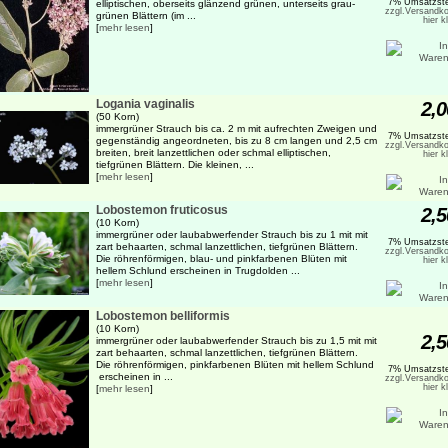
7% Umsatzste
elliptischen, oberseits glänzend grünen, unterseits grau-
zzgl.Versandko
grünen Blättern (im ...
hier k
[
mehr lesen
]
Logania vaginalis
2,0
(50 Korn)
immergrüner Strauch bis ca. 2 m mit aufrechten Zweigen und
7% Umsatzste
gegenständig angeordneten, bis zu 8 cm langen und 2,5 cm
zzgl.Versandko
breiten, breit lanzettlichen oder schmal elliptischen,
hier k
tiefgrünen Blättern. Die kleinen, ...
[
mehr lesen
]
Lobostemon fruticosus
2,5
(10 Korn)
immergrüner oder laubabwerfender Strauch bis zu 1 mit mit
7% Umsatzste
zart behaarten, schmal lanzettlichen, tiefgrünen Blättern.
zzgl.Versandko
Die röhrenförmigen, blau- und pinkfarbenen Blüten mit
hier k
hellem Schlund erscheinen in Trugdolden ...
[
mehr lesen
]
Lobostemon belliformis
(10 Korn)
2,5
immergrüner oder laubabwerfender Strauch bis zu 1,5 mit mit
zart behaarten, schmal lanzettlichen, tiefgrünen Blättern.
Die röhrenförmigen, pinkfarbenen Blüten mit hellem Schlund
7% Umsatzste
erscheinen in ...
zzgl.Versandko
hier k
[
mehr lesen
]