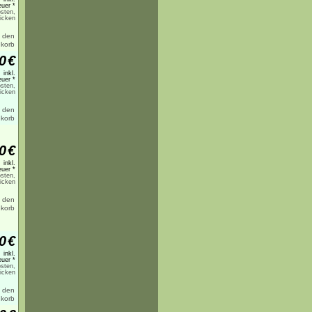
uer *
sten,
licken
0
€
inkl.
uer *
sten,
licken
0
€
inkl.
uer *
sten,
licken
0
€
inkl.
uer *
sten,
licken