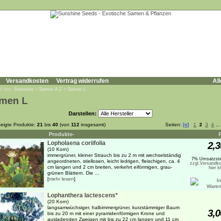
Versandkosten
Vertrag widerrufen
All
d hier:
Startseite
»
Samen A-Z
»
Samen L
men L
Darstellen:
eigte Produkte:
21
bis
40
(von
112
insgesamt)
Seiten:
[«]
1
2
3
4
..
Produkte-
Lopholaena coriifolia
2,3
(10 Korn)
immergrüner, kleiner Strauch bis zu 2 m mit wechselständig
7% Umsatzste
angeordneten, stiellosen, leicht ledrigen, fleischigen, ca. 4
zzgl.Versandko
cm langen und 2 cm breiten, verkehrt eiförmigen, grau-
hier k
grünen Blättern. Die ...
[
mehr lesen
]
Lophanthera lactescens*
(20 Korn)
langsamwüchsiger, halbimmergrüner, kurzstämmiger Baum
3,0
bis zu 20 m mit einer pyramidenförmigen Krone und
ausladenden Zweigen mit bis zu 22 cm langen und 11 cm