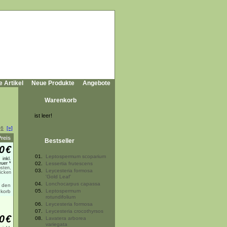
e Artikel
Neue Produkte
Angebote
Warenkorb
ist leer!
.
6
[»]
Preis
Bestseller
0
€
01.
Leptospermum scoparium
inkl.
uer *
02.
Lessertia frutescens
sten,
03.
Leycesteria formosa
licken
'Gold Leaf'
04.
Lonchocarpus capassa
05.
Leptospermum
rotundifolium
06.
Leycesteria formosa
07.
Leycesteria crocothyrsos
0
€
08.
Lavatera arborea
variegata