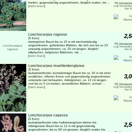
breiten, gegenständig angeordneten, länglich ovalen, bis ...
7% Umsatzste
[
mehr lesen
]
zzgl.Versandko
hier k
Lonchocarpus rugosus
2,5
(5 Korn)
immergrüner Baum bis zu 15 m mit wechselständig
7% Umsatzste
angeordneten, gefiederten Blättern, die sich aus bis zu 23
zzgl.Versandko
unpaarig angeordneten, ca. 25 cm langen, länglich-
hier k
elliptischen, tiefgrünen Blättchen, mit ...
[
mehr lesen
]
Lonchocarpus muehlenbergianus
(5 Korn)
laubabwerfender, kurzstämmiger Baum bis ca. 20 m mit einer
3,0
rundlichen, offenen Krone und gegenständig angeordneten,
unterseits zart behaarten, mittelgrünen, ca. 12 cm langen
und bis zu 5 cm breiten, lanzettlichen Blättern, achsel- ...
7% Umsatzste
[
mehr lesen
]
zzgl.Versandko
hier k
Lonchocarpus capassa
(5 Korn)
laubabwerfender oder halbimmergrüner kleiner bis
2,5
mittelgrosser Baum bis zu 12 m mit gegenständig
angeordneten, bis zu 90 cm grossen, länglich ovalen bis