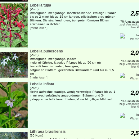
Lobelia tupa
(Port.)
2,5
immergrüne, mehrjährige, rosettenbildende, krautige Pflanze
bis zu 2 m mit bis zu 15 cm langen, elliptischen grau-grünen
Blättern. Die strahlend roten, trompetenförmigen Blüten
7% Umsatzste
erscheinen in dichten, ...
zzgl.Versandko
hier k
[
mehr lesen
]
Lobelia pubescens
2,0
(Port.)
immergrüne, mehrjährige, jedoch
7% Umsatzste
meist einjährige, krautige Pflanze bis zu 50 cm mit
zzgl.Versandko
lanzettlichen bis ovalen, haarigen,
hier k
tiefgrünen Blättern, gezähnten Blatträndern und bis zu 1,5
cm ...
[
mehr lesen
]
Lobelia inflata
(Port.)
2,0
kleine aufrechte krautige, wenig verzweigte Pflanze bis zu 1
m mit wechselständig angeordneten Blättern und 3-
gelappten violett-blauen Blüten, Vorsicht: giftiger Milchsaft!
7% Umsatzste
zzgl.Versandko
hier k
Lithraea brasiliensis
2,5
(20 Korn)