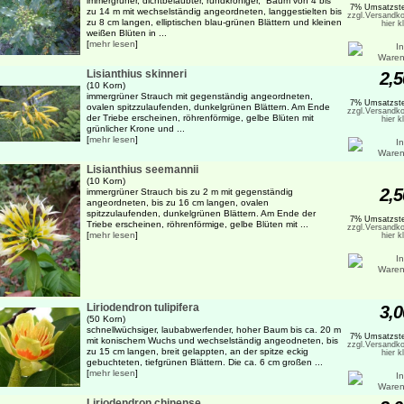
immergrüner, dichtbelaubter, rundkroniger, Baum von 4 bis
7% Umsatzste
zu 14 m mit wechselständig angeordneten, langgestielten bis
zzgl.Versandko
zu 8 cm langen, elliptischen blau-grünen Blättern und kleinen
hier k
weißen Blüten in ...
[
mehr lesen
]
Lisianthius skinneri
2,5
(10 Korn)
immergrüner Strauch mit gegenständig angeordneten,
7% Umsatzste
ovalen spitzzulaufenden, dunkelgrünen Blättern. Am Ende
zzgl.Versandko
der Triebe erscheinen, röhrenförmige, gelbe Blüten mit
hier k
grünlicher Krone und ...
[
mehr lesen
]
Lisianthius seemannii
(10 Korn)
2,5
immergrüner Strauch bis zu 2 m mit gegenständig
angeordneten, bis zu 16 cm langen, ovalen
spitzzulaufenden, dunkelgrünen Blättern. Am Ende der
7% Umsatzste
Triebe erscheinen, röhrenförmige, gelbe Blüten mit ...
zzgl.Versandko
[
mehr lesen
]
hier k
Liriodendron tulipifera
3,0
(50 Korn)
schnellwüchsiger, laubabwerfender, hoher Baum bis ca. 20 m
7% Umsatzste
mit konischem Wuchs und wechselständig angeodneten, bis
zzgl.Versandko
zu 15 cm langen, breit gelappten, an der spitze eckig
hier k
gebuchteten, tiefgrünen Blättern. Die ca. 6 cm großen ...
[
mehr lesen
]
Liriodendron chinense