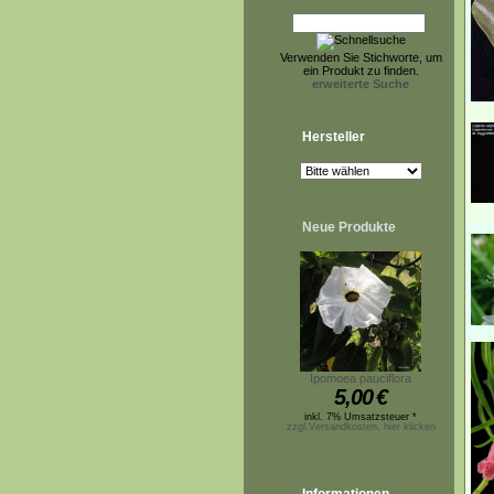
Verwenden Sie Stichworte, um
ein Produkt zu finden.
erweiterte Suche
Hersteller
Neue Produkte
Ipomoea pauciflora
5,00
€
inkl. 7% Umsatzsteuer *
zzgl.Versandkosten, hier klicken