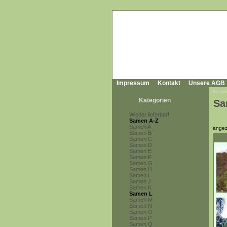
Impressum
Kontakt
Unsere AGB
Sie sin
Kategorien
Sa
Wieder lieferbar!
Samen A-Z
Samen A
angez
Samen B
Samen C
Samen D
Samen E
Samen F
Samen G
Samen H
Samen I
Samen J
Samen K
Samen L
Samen M
Samen N
Samen O
Samen P
Samen Q