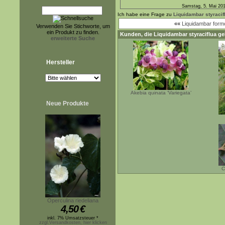
Samstag, 5. Mai 20
Ich habe eine Frage zu
Liquidambar styracif
««
Liquidambar for
Verwenden Sie Stichworte, um
ein Produkt zu finden.
Kunden, die
Liquidambar styraciflua
ge
erweiterte Suche
Hersteller
Akebia quinata ‘Variegata’
Neue Produkte
C
Operculina riedeliana
4,50
€
inkl. 7% Umsatzsteuer *
zzgl.Versandkosten, hier klicken