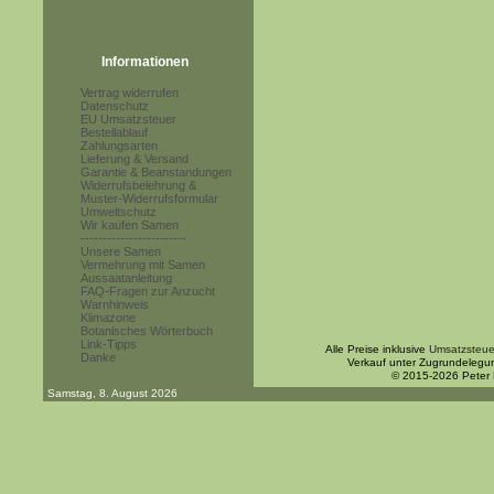
Informationen
Vertrag widerrufen
Datenschutz
EU Umsatzsteuer
Bestellablauf
Zahlungsarten
Lieferung & Versand
Garantie & Beanstandungen
Widerrufsbelehrung &
Muster-Widerrufsformular
Umweltschutz
Wir kaufen Samen
------------------------
Unsere Samen
Vermehrung mit Samen
Aussaatanleitung
FAQ-Fragen zur Anzucht
Warnhinweis
Klimazone
Botanisches Wörterbuch
Link-Tipps
Alle Preise inklusive
Umsatzsteue
Danke
Verkauf unter Zugrundelegu
© 2015-2026 Peter
Samstag, 8. August 2026