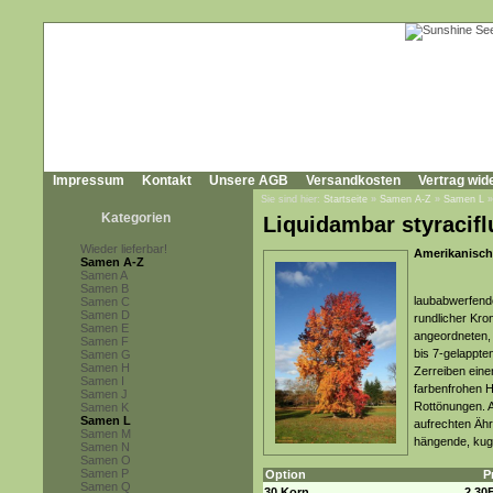
Impressum
Kontakt
Unsere AGB
Versandkosten
Vertrag wid
Sie sind hier:
Startseite
»
Samen A-Z
»
Samen L
Kategorien
Liquidambar styracifl
Wieder lieferbar!
Amerikanisc
Samen A-Z
Samen A
Samen B
laubabwerfende
Samen C
Samen D
rundlicher Kro
Samen E
angeordneten, 
Samen F
bis 7-gelappten
Samen G
Samen H
Zerreiben eine
Samen I
farbenfrohen 
Samen J
Rottönungen. A
Samen K
Samen L
aufrechten Ähr
Samen M
hängende, kuge
Samen N
Samen O
Samen P
Option
P
Samen Q
30 Korn
2,30