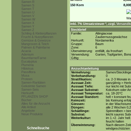
Samen R
150 Korn
8,00
Samen S
Samen T
Samen U
Samen V
Samen W
Samen X
inkl. 7% Umsatzsteuer *, zzgl.
Versandko
Samen Y
Steckbrief
Samen Z
Schling & Kletterpflanzen
Familie:
Altingiaceae
Frucht & Nutzpflanzen
Zaubernussgewächse
Gemüse & Gewürze
Herkunft:
Nordamerika
Mangroven & Teich
Gruppe:
Baum
Palmen & Palmfarne
Zone:
6
Acacia
Überwinterung:
entfällt, da frosthart
Adenium
Verwendung:
Garten, Topfgarten, Bons
Baumfarne/Farne
Giftig:
Eucalyptus
Plumeria
Hibiskus
Anzuchtanleitung
Passiflora
Vermehrung:
Samen/Steckling
Musa
Vorbehandlung:
0
Proteen
Stratifikation:
ca. 2-3 Monate in
Samen-Raritäten
Aussaat Zeit:
ganzjährig > Herb
Gekeimte Samen
Aussaat Tiefe:
nur leicht mit Su
Samen-Sets
Aussaat Substrat:
Kokohum oder Anz
Herkunft
Aussaat Temperatur:
ca. 18-20°C
PFLANZEN SHOP
Aussaat Standort:
hell + konstant fe
Bücher
Keimzeit:
bis Keimung erfol
Alles für die Anzucht
Giessen:
in der Wachstums
Alle Artikel
Düngen:
alle 2 Wochen 0,
Angebote
Schädlinge:
Spinnmilben > be
Neue Produkte
Substrat:
leicht saures Subs
Weiterkultur:
im 1.+2. Jahr hell
feucht halten
Überwinterung:
Nach diesem Zeit
Schnellsuche
windgeschützten S