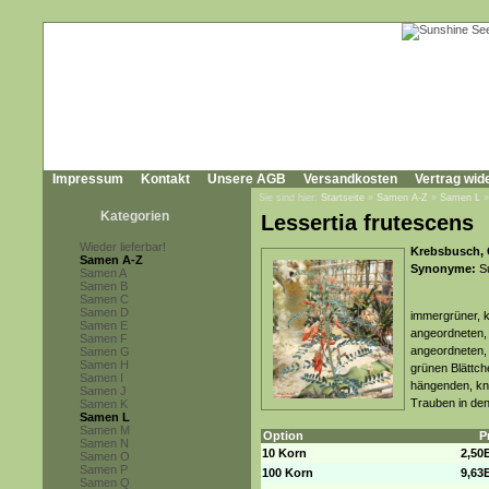
Impressum
Kontakt
Unsere AGB
Versandkosten
Vertrag wid
Sie sind hier:
Startseite
»
Samen A-Z
»
Samen L
Kategorien
Lessertia frutescens
Wieder lieferbar!
Krebsbusch, 
Samen A-Z
Synonyme:
Su
Samen A
Samen B
Samen C
Samen D
immergrüner, k
Samen E
angeordneten, 
Samen F
angeordneten, 
Samen G
Samen H
grünen Blättch
Samen I
hängenden, kna
Samen J
Trauben in den
Samen K
Samen L
Samen M
Option
P
Samen N
10 Korn
2,50
Samen O
Samen P
100 Korn
9,63
Samen Q