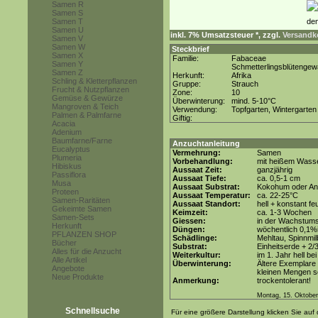
Samen R
Samen S
Samen T
Samen U
inkl. 7% Umsatzsteuer *, zzgl.
Versandko
Samen V
Samen W
Steckbrief
Samen X
Familie:
Fabaceae
Samen Y
Schmetterlingsblütenge
Samen Z
Herkunft:
Afrika
Schling & Kletterpflanzen
Gruppe:
Strauch
Frucht & Nutzpflanzen
Zone:
10
Gemüse & Gewürze
Überwinterung:
mind. 5-10°C
Mangroven & Teich
Verwendung:
Topfgarten, Wintergarten
Palmen & Palmfarne
Giftig:
Acacia
Adenium
Baumfarne/Farne
Anzuchtanleitung
Eucalyptus
Vermehrung:
Samen
Plumeria
Vorbehandlung:
mit heißem Wasse
Hibiskus
Aussaat Zeit:
ganzjährig
Passiflora
Aussaat Tiefe:
ca. 0,5-1 cm
Musa
Aussaat Substrat:
Kokohum oder Anz
Proteen
Aussaat Temperatur:
ca. 22-25°C
Samen-Raritäten
Aussaat Standort:
hell + konstant fe
Gekeimte Samen
Keimzeit:
ca. 1-3 Wochen
Samen-Sets
Giessen:
in der Wachstum
Herkunft
Düngen:
wöchentlich 0,1%
PFLANZEN SHOP
Schädlinge:
Mehltau, Spinnmi
Bücher
Substrat:
Einheitserde + 2/
Alles für die Anzucht
Weiterkultur:
im 1. Jahr hell be
Alle Artikel
Überwinterung:
Ältere Exemplare 
Angebote
kleinen Mengen so
Neue Produkte
Anmerkung:
trockentolerant!
Montag, 15. Oktobe
Schnellsuche
Für eine größere Darstellung klicken Sie auf 