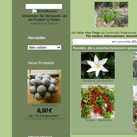
Verwenden Sie Stichworte, um
ein Produkt zu finden.
erweiterte Suche
Ich habe eine Frage zu
Lessertia frutescens
Für weitere Informationen, besuc
Hersteller
««
Lessertia diff
Kunden, die
Lessertia frutescens
gekauf
Neue Produkte
C
Gardenia jasminoides
Unonopsis pittieri
6,50
€
inkl. 7% Umsatzsteuer *
zzgl.Versandkosten, hier klicken
Tomate - Maskotka
D