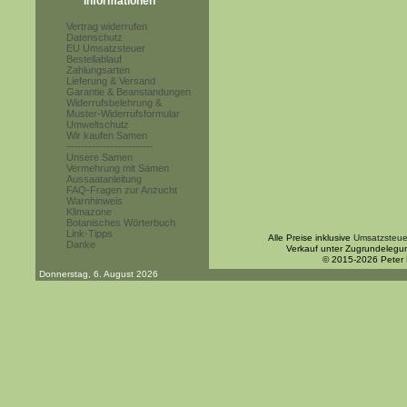
Informationen
Vertrag widerrufen
Datenschutz
EU Umsatzsteuer
Bestellablauf
Zahlungsarten
Lieferung & Versand
Garantie & Beanstandungen
Widerrufsbelehrung &
Muster-Widerrufsformular
Umweltschutz
Wir kaufen Samen
------------------------
Unsere Samen
Vermehrung mit Samen
Aussaatanleitung
FAQ-Fragen zur Anzucht
Warnhinweis
Klimazone
Botanisches Wörterbuch
Link-Tipps
Alle Preise inklusive
Umsatzsteue
Danke
Verkauf unter Zugrundelegu
© 2015-2026 Peter
Donnerstag, 6. August 2026