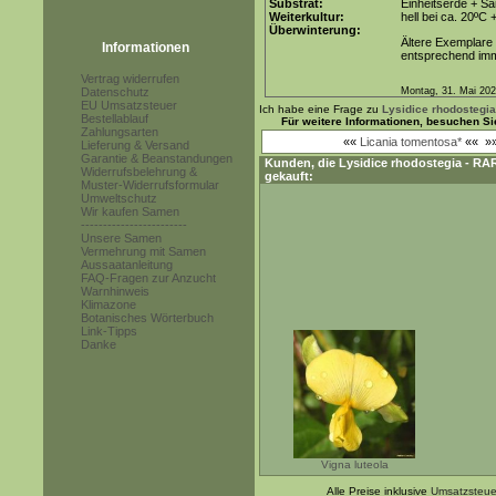
Substrat:
Einheitserde + Sa
Weiterkultur:
hell bei ca. 20ºC 
Überwinterung:
Ältere Exemplare
Informationen
entsprechend imme
Vertrag widerrufen
Datenschutz
Montag, 31. Mai 20
EU Umsatzsteuer
Ich habe eine Frage zu
Lysidice rhodostegia
Bestellablauf
Für weitere Informationen, besuchen Si
Zahlungsarten
««
Licania tomentosa*
««
»
Lieferung & Versand
Garantie & Beanstandungen
Kunden, die
Lysidice rhodostegia - RA
Widerrufsbelehrung &
gekauft:
Muster-Widerrufsformular
Umweltschutz
Wir kaufen Samen
------------------------
Unsere Samen
Vermehrung mit Samen
Aussaatanleitung
FAQ-Fragen zur Anzucht
Warnhinweis
Klimazone
Botanisches Wörterbuch
Link-Tipps
Danke
Vigna luteola
Alle Preise inklusive
Umsatzsteue