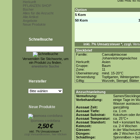
Das Holz ist h
Herkunft
PFLANZEN SHOP
Bücher
Option
Alles für die Anzucht
5 Korn
Alle Artikel
50 Korn
Angebote
Neue Produkte
Schnellsuche
inkl. 7% Umsatzsteuer *, zzgl.
Vers
Steckbrief
Familie:
Caesalpiniaceae
Johannisbrotgewächse
Verwenden Sie Stichworte, um
Herkunft:
Asien
ein Produkt zu finden.
Gruppe:
Baum
erweiterte Suche
Zone:
11
Überwinterung:
mind. 15-20°C
Verwendung:
Topfgarten, Wintergarten
Giftig:
Wurzeln, Stengel, Blätter
Hersteller
Anzuchtanleitung
Vermehrung:
Samen/Steckling
Vorbehandlung:
einige Tage im Wa
Wasser austaus
Neue Produkte
Aussaat Zeit:
ganzjährig
Aussaat Tiefe:
ca. 1 cm
Aussaat Substrat:
Kokohum oder Anz
Aussaat Temperatur:
ca. 25°C+
Ipomoea cordofana
Aussaat Standort:
hell + konstant fe
2,50
€
Keimzeit:
ca. 2-4 Wochen
Giessen:
in der Wachstums
inkl. 7% Umsatzsteuer *
Düngen:
alle 2 Wochen 0,
zzgl.Versandkosten, hier klicken
Schädlinge:
Spinnmilben > be