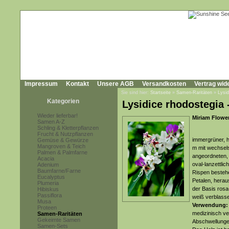
Impressum
Kontakt
Unsere AGB
Versandkosten
Vertrag wid
Sie sind hier:
Startseite
»
Samen-Raritäten
»
Lysi
Kategorien
Lysidice rhodostegia
Wieder lieferbar!
Miriam Flowe
Samen A-Z
Schling & Kletterpflanzen
Frucht & Nutzpflanzen
immergrüner, h
Gemüse & Gewürze
Mangroven & Teich
m mit wechsels
Palmen & Palmfarne
angeordneten, 
Acacia
oval-lanzettlic
Adenium
Baumfarne/Farne
Rispen bestehe
Eucalyptus
Petalen, hera
Plumeria
der Basis rosa
Hibiskus
Passiflora
weiß verblass
Musa
Verwendung:
Proteen
medizinisch v
Samen-Raritäten
Gekeimte Samen
Abschwellungen
Samen-Sets