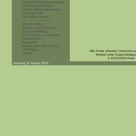
Garantie & Beanstandungen
Widerrufsbelehrung &
Muster-Widerrufsformular
Umweltschutz
Wir kaufen Samen
------------------------
Unsere Samen
Vermehrung mit Samen
Aussaatanleitung
FAQ-Fragen zur Anzucht
Warnhinweis
Klimazone
Botanisches Wörterbuch
Link-Tipps
Alle Preise inklusive
Umsatzsteue
Danke
Verkauf unter Zugrundelegu
© 2015-2026 Peter
Sonntag, 9. August 2026