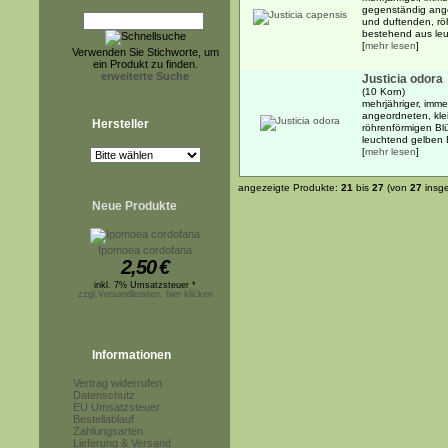
gegenständig ange
und duftenden, rö
bestehend aus leu
[
mehr lesen
]
Verwenden Sie Stichworte, um
ein Produkt zu finden.
erweiterte Suche
Justicia odora
(10 Korn)
mehrjähriger, imm
angeordneten, klei
Hersteller
röhrenförmigen Bl
leuchtend gelben B
[
mehr lesen
]
angezeigte Produkte:
21
bis
27
(von
27
insg
Neue Produkte
Ipomoea cordofana
2,50
€
inkl. 7% Umsatzsteuer *
zzgl.Versandkosten, hier klicken
Informationen
Vertrag widerrufen
Datenschutz
EU Umsatzsteuer
Bestellablauf
Zahlungsarten
Lieferung & Versand