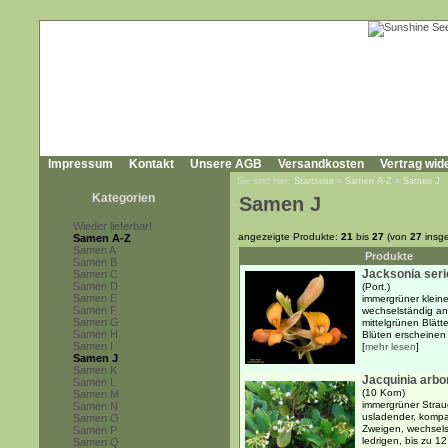
Impressum
Kontakt
Unsere AGB
Versandkosten
Vertrag wid
Sie sind hier:
Startseite
»
Samen A-Z
»
Samen J
Kategorien
Samen J
Wieder lieferbar!
angezeigte Produkte:
21
bis
27
(von
27
insg
Samen A-Z
Samen A
Produkte
Samen B
Jacksonia ser
Samen C
Samen D
(Port.)
Samen E
immergrüner kleine
Samen F
wechselständig an
Samen G
mittelgrünen Blät
Samen H
Blüten erscheinen 
Samen I
[
mehr lesen
]
Samen J
Samen K
Jacquinia arbo
Samen L
(10 Korn)
Samen M
immergrüner Strau
Samen N
usladender, kompa
Samen O
Zweigen, wechsels
Samen P
ledrigen, bis zu 1
Samen Q