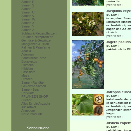
ovalen bis ...
Samen R
[
mehr lesen
]
Samen S
Samen T
Jacquinia keye
Samen U
(10 Korn)
Samen V
immergrüner Strau
Samen W
kompakter, rundli
Samen X
wechselständig an
Samen Y
langen und 2,5 cm b
Samen Z
mit stark ...
Schling & Kletterpflanzen
[
mehr lesen
]
Frucht & Nutzpflanzen
Gemüse & Gewürze
Jagera pseudo
Mangroven & Teich
(10 Korn)
Palmen & Palmfarne
pink-bräunliche B
Acacia
Adenium
Baumfarne/Farne
Eucalyptus
Plumeria
Hibiskus
Passiflora
Musa
Proteen
Samen-Raritäten
Gekeimte Samen
Samen-Sets
Jatropha curc
Herkunft
(10 Korn)
PFLANZEN SHOP
laubabwerfender, s
Bücher
kleiner Baum bis zu
Alles für die Anzucht
wechselständig a
Alle Artikel
Zweigenden sitzen
Angebote
langen ...
Neue Produkte
[
mehr lesen
]
Justicia capen
(10 Korn)
Schnellsuche
mehrjähriger, imme