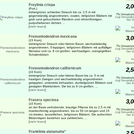
Freylinia crispa
2,0
(Port.)
immergrüner, schlanker Strauch bis ca. 2,5 m mit
7% Umsatzste
gegenständig angeordneten, ovalen, tiefgrünen Blättern mit
zzgl.Versandko
grob rund gebuchteten Rändern und röhrenförmigen,
hier k
purpurfarbenen dichten ...
[
mehr lesen
]
Fremontodendron mexicana
3,0
(15 Korn)
immergrüner Strauch oder kleiner Baum, wechselständig
7% Umsatzste
angeordneten, 5-lappigen, tiefgrünen Blättern mit auffälliger
zzgl.Versandko
Nervatur und ca. 8 cm großen, wachsartigen, orangegelben
hier k
Schalenblüten
Fremontodendron californicum
2,5
(10 Korn)
immergrüner Strauch oder kleiner Baum bis ca. 5 m mit
7% Umsatzste
haarigen Zweigen und wechselständig angeordneten
zzgl.Versandko
gelappten, unterseits behaarten, dunkelgrünen Blättern und
hier k
gesägten Blatträndern. Die bis zu 6 cm großen, ...
[
mehr lesen
]
Frasera speciosa
3,0
(10 Korn)
an der Basis verholzende, krautige Pflanze bis zu 2,5 m mit
7% Umsatzste
rosettenförmig angeordneten, bis zu 50 cm langen und 15
zzgl.Versandko
cm breiten, lanzettlichen, tiefgrünen Blättern. Die aufrechten
hier k
Blütenrispen bestehen aus zahlreichen, ...
[
mehr lesen
]
Franklinia alatamaha*
2,5