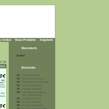
e Artikel
Neue Produkte
Angebote
Warenkorb
ist leer!
4
[»]
Preis
Bestseller
0
€
01.
Ficus auriculata
02.
Ficus benghalensis
inkl.
03.
Fernandoa adenophylla
uer *
sten,
04.
Fuchsia vulcanica
licken
05.
Fagraea fragrans
06.
Fouquieria splendens
ssp. campanulata
07.
Fuchsia caucana
08.
Fuchsia lycioides
0
€
09.
Fuchsia paniculata
10.
Fuchsia boliviana alba