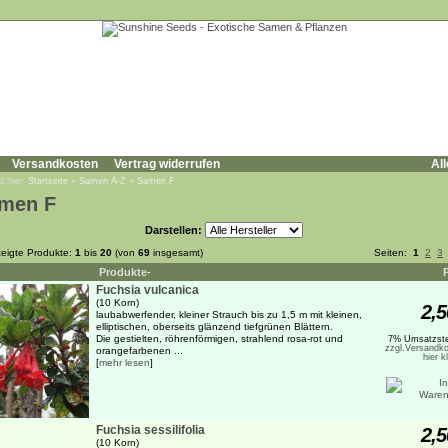
Versandkosten
Vertrag widerrufen
All
d hier:
Startseite
»
Samen A-Z
»
Samen F
men F
Darstellen:
eigte Produkte:
1
bis
20
(von
69
insgesamt)
Seiten:
1
2
3
Produkte-
Fuchsia vulcanica
(10 Korn)
2,5
laubabwerfender, kleiner Strauch bis zu 1,5 m mit kleinen,
elliptischen, oberseits glänzend tiefgrünen Blättern.
Die gestielten, röhrenförmigen, strahlend rosa-rot und
7% Umsatzste
zzgl.Versandko
orangefarbenen ...
hier k
[
mehr lesen
]
Fuchsia sessilifolia
2,5
(10 Korn)