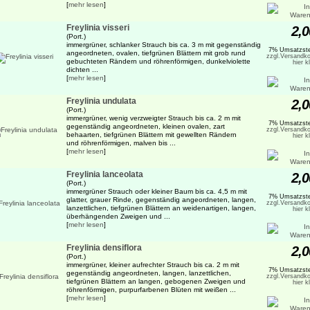
[
mehr lesen
]
Freylinia visseri
2,0
(Port.)
immergrüner, schlanker Strauch bis ca. 3 m mit gegenständig
7% Umsatzste
angeordneten, ovalen, tiefgrünen Blättern mit grob rund
zzgl.Versandko
gebuchteten Rändern und röhrenförmigen, dunkelviolette
hier k
dichten ...
[
mehr lesen
]
Freylinia undulata
2,0
(Port.)
immergrüner, wenig verzweigter Strauch bis ca. 2 m mit
7% Umsatzste
gegenständig angeordneten, kleinen ovalen, zart
zzgl.Versandko
behaarten, tiefgrünen Blättern mit gewellten Rändern
hier k
und röhrenförmigen, malven bis ...
[
mehr lesen
]
Freylinia lanceolata
2,0
(Port.)
immergrüner Strauch oder kleiner Baum bis ca. 4,5 m mit
7% Umsatzste
glatter, grauer Rinde, gegenständig angeordneten, langen,
zzgl.Versandko
lanzettlichen, tiefgrünen Blättern an weidenartigen, langen,
hier k
überhängenden Zweigen und ...
[
mehr lesen
]
Freylinia densiflora
2,0
(Port.)
immergrüner, kleiner aufrechter Strauch bis ca. 2 m mit
7% Umsatzste
gegenständig angeordneten, langen, lanzettlichen,
zzgl.Versandko
tiefgrünen Blättern an langen, gebogenen Zweigen und
hier k
röhrenförmigen, purpurfarbenen Blüten mit weißen ...
[
mehr lesen
]