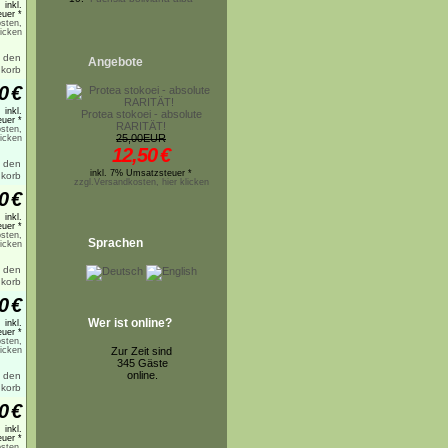
inkl.
uer *
sten,
licken
Angebote
0
€
inkl.
Protea stokoei - absolute
uer *
RARITÄT!
sten,
25,00EUR
licken
12,50
€
inkl. 7% Umsatzsteuer *
zzgl.Versandkosten, hier klicken
0
€
inkl.
uer *
sten,
Sprachen
licken
0
€
Wer ist online?
inkl.
uer *
sten,
licken
Zur Zeit sind
345 Gäste
online.
0
€
inkl.
uer *
sten,