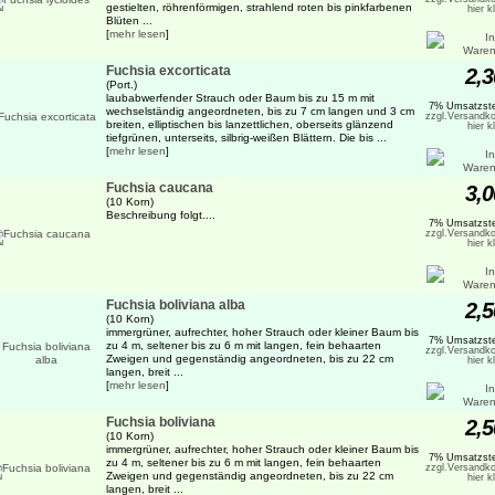
gestielten, röhrenförmigen, strahlend roten bis pinkfarbenen
hier k
Blüten ...
[
mehr lesen
]
Fuchsia excorticata
2,3
(Port.)
laubabwerfender Strauch oder Baum bis zu 15 m mit
7% Umsatzste
wechselständig angeordneten, bis zu 7 cm langen und 3 cm
zzgl.Versandko
breiten, elliptischen bis lanzettlichen, oberseits glänzend
hier k
tiefgrünen, unterseits, silbrig-weißen Blättern. Die bis ...
[
mehr lesen
]
Fuchsia caucana
3,0
(10 Korn)
Beschreibung folgt....
7% Umsatzste
zzgl.Versandko
hier k
Fuchsia boliviana alba
2,5
(10 Korn)
immergrüner, aufrechter, hoher Strauch oder kleiner Baum bis
7% Umsatzste
zu 4 m, seltener bis zu 6 m mit langen, fein behaarten
zzgl.Versandko
Zweigen und gegenständig angeordneten, bis zu 22 cm
hier k
langen, breit ...
[
mehr lesen
]
Fuchsia boliviana
2,5
(10 Korn)
immergrüner, aufrechter, hoher Strauch oder kleiner Baum bis
7% Umsatzste
zu 4 m, seltener bis zu 6 m mit langen, fein behaarten
zzgl.Versandko
Zweigen und gegenständig angeordneten, bis zu 22 cm
hier k
langen, breit ...