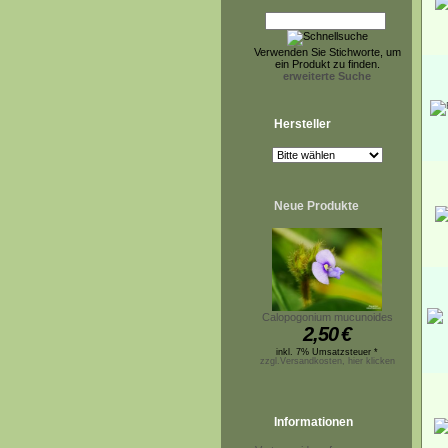
Verwenden Sie Stichworte, um
ein Produkt zu finden.
erweiterte Suche
Hersteller
Neue Produkte
Calopogonium mucunoides
2,50
€
inkl. 7% Umsatzsteuer *
zzgl.Versandkosten, hier klicken
Informationen