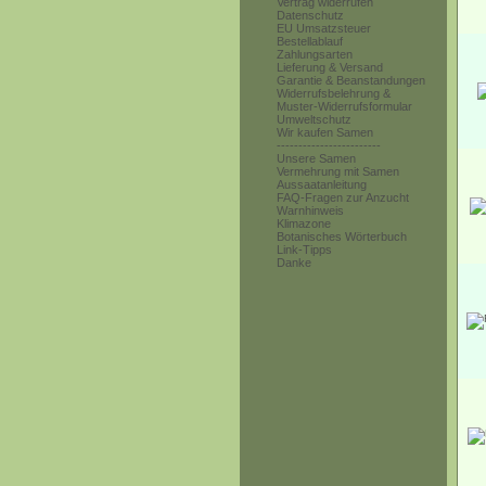
Vertrag widerrufen
Datenschutz
EU Umsatzsteuer
Bestellablauf
Zahlungsarten
Lieferung & Versand
Garantie & Beanstandungen
Widerrufsbelehrung &
Muster-Widerrufsformular
Umweltschutz
Wir kaufen Samen
------------------------
Unsere Samen
Vermehrung mit Samen
Aussaatanleitung
FAQ-Fragen zur Anzucht
Warnhinweis
Klimazone
Botanisches Wörterbuch
Link-Tipps
Danke