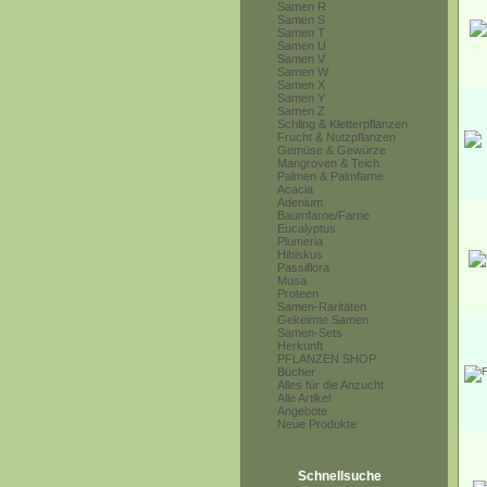
Samen R
Samen S
Samen T
Samen U
Samen V
Samen W
Samen X
Samen Y
Samen Z
Schling & Kletterpflanzen
Frucht & Nutzpflanzen
Gemüse & Gewürze
Mangroven & Teich
Palmen & Palmfarne
Acacia
Adenium
Baumfarne/Farne
Eucalyptus
Plumeria
Hibiskus
Passiflora
Musa
Proteen
Samen-Raritäten
Gekeimte Samen
Samen-Sets
Herkunft
PFLANZEN SHOP
Bücher
Alles für die Anzucht
Alle Artikel
Angebote
Neue Produkte
Schnellsuche