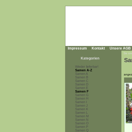
Impressum
Kontakt
Unsere AGB
Sie sin
Kategorien
Sa
Wieder lieferbar!
Samen A-Z
Samen A
angez
Samen B
Samen C
Samen D
Samen E
Samen F
Samen G
Samen H
Samen I
Samen J
Samen K
Samen L
Samen M
Samen N
Samen O
Samen P
Samen Q