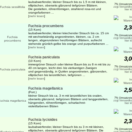
laubabwerfender, kleiner Strauch bis zu 1,5 m mit kleinen,
7% Umsatzste
elliptischen, oberseits glänzend tiefgrünen Blättern.
zzgl.Versandko
Die gestielten, röhrenförmigen, strahlend rosa-rot und
hier k
orangefarbenen ...
[
mehr lesen
]
Fuchsia procumbens
2,3
(15 Korn)
laubabwerfender, kleiner kriechender Strauch bis ca. 15 cm
7% Umsatzste
mit wechselständig angeordneten, kleinen, ca. 2 cm
zzgl.Versandko
langen, abgerundeten herzförmigen Blättern, aufrecht
hier k
stehende grünlich-gelbe bis orange und purpurfarbenen ...
[
mehr lesen
]
Fuchsia paniculata
3,0
(10 Korn)
immergrüner Strauch oder kleiner Baum bis zu 8 m mit bis zu
7% Umsatzste
40 cm langen, leicht drei- bis vierkantigen Zweigen
zzgl.Versandko
und gegenständig, in Quirlen angeordneten, glänzenden,
hier k
elliptischen bis lanzettlichen, tiefgrünen ...
[
mehr lesen
]
Fuchsia magellanica
2,5
(Port.)
kleiner Strauch bis ca. 3 m mit lanzettlichen bis ovalen,
7% Umsatzste
oberseits glänzend, tiefgrünen Blättern und langgestielten,
zzgl.Versandko
hängenden, röhrenförmigen, scharlachrot-
hier k
violettfarbenen Blüten
Fuchsia lycioides
2,3
(15 Korn)
laubabwerfender, kleiner Strauch bis zu 3 m mit kleinen,
7% Umsatzste
elliptischen, oberseits glänzend tiefgrünen Blättern. Die
zzgl.Versandko