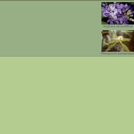
Sophora secundiflora
Pittosporum pentandru