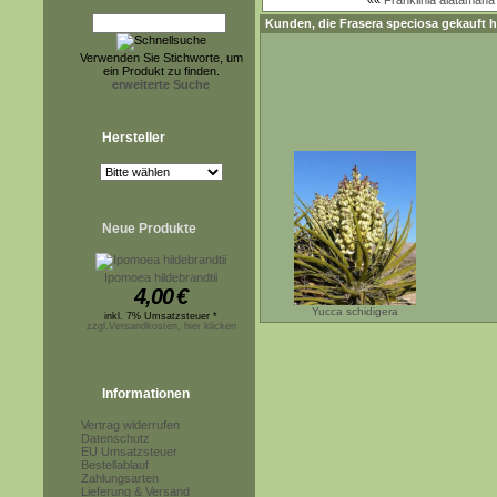
««
Franklinia alatamaha
Kunden, die
Frasera speciosa
gekauft h
Verwenden Sie Stichworte, um
ein Produkt zu finden.
erweiterte Suche
Hersteller
Neue Produkte
Ipomoea hildebrandtii
4,00
€
Yucca schidigera
inkl. 7% Umsatzsteuer *
zzgl.Versandkosten, hier klicken
Informationen
Vertrag widerrufen
Datenschutz
EU Umsatzsteuer
Bestellablauf
Zahlungsarten
Lieferung & Versand