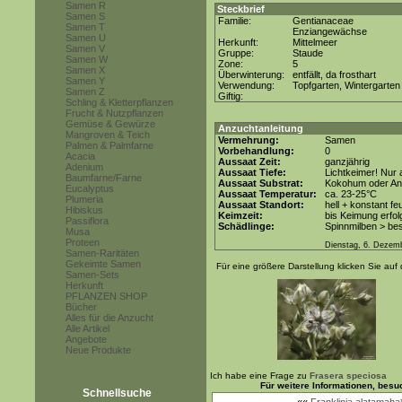
Samen R
Steckbrief
Samen S
Familie:
Gentianaceae
Samen T
Enziangewächse
Samen U
Herkunft:
Mittelmeer
Samen V
Gruppe:
Staude
Samen W
Zone:
5
Samen X
Überwinterung:
entfällt, da frosthart
Samen Y
Verwendung:
Topfgarten, Wintergarten
Samen Z
Giftig:
Schling & Kletterpflanzen
Frucht & Nutzpflanzen
Gemüse & Gewürze
Anzuchtanleitung
Mangroven & Teich
Vermehrung:
Samen
Palmen & Palmfarne
Vorbehandlung:
0
Acacia
Aussaat Zeit:
ganzjährig
Adenium
Aussaat Tiefe:
Lichtkeimer! Nur 
Baumfarne/Farne
Aussaat Substrat:
Kokohum oder Anz
Eucalyptus
Aussaat Temperatur:
ca. 23-25°C
Plumeria
Aussaat Standort:
hell + konstant fe
Hibiskus
Keimzeit:
bis Keimung erfol
Passiflora
Schädlinge:
Spinnmilben > be
Musa
Proteen
Dienstag, 6. Dezem
Samen-Raritäten
Gekeimte Samen
Für eine größere Darstellung klicken Sie auf 
Samen-Sets
Herkunft
PFLANZEN SHOP
Bücher
Alles für die Anzucht
Alle Artikel
Angebote
Neue Produkte
Ich habe eine Frage zu
Frasera speciosa
Für weitere Informationen, bes
Schnellsuche