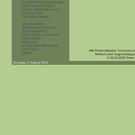
Garantie & Beanstandungen
Widerrufsbelehrung &
Muster-Widerrufsformular
Umweltschutz
Wir kaufen Samen
------------------------
Unsere Samen
Vermehrung mit Samen
Aussaatanleitung
FAQ-Fragen zur Anzucht
Warnhinweis
Klimazone
Botanisches Wörterbuch
Link-Tipps
Alle Preise inklusive
Umsatzsteue
Danke
Verkauf unter Zugrundelegu
© 2015-2026 Peter
Sonntag, 9. August 2026