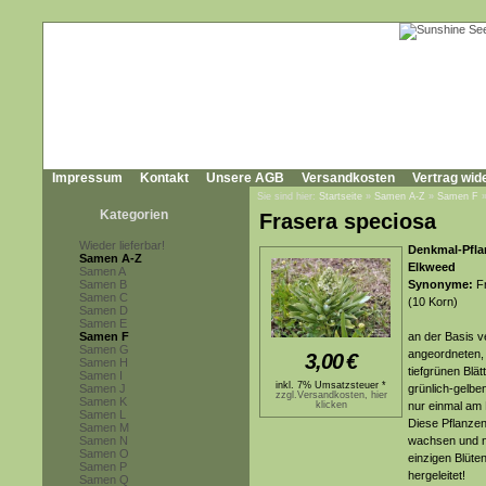
Impressum
Kontakt
Unsere AGB
Versandkosten
Vertrag wid
Sie sind hier:
Startseite
»
Samen A-Z
»
Samen F
Kategorien
Frasera speciosa
Wieder lieferbar!
Denkmal-Pfla
Samen A-Z
Elkweed
Samen A
Samen B
Synonyme:
Fr
Samen C
(10 Korn)
Samen D
Samen E
Samen F
an der Basis v
Samen G
angeordneten, 
3,00
€
Samen H
tiefgrünen Blä
Samen I
inkl. 7% Umsatzsteuer *
Samen J
grünlich-gelbe
zzgl.Versandkosten, hier
Samen K
klicken
nur einmal am
Samen L
Diese Pflanzen
Samen M
Samen N
wachsen und nu
Samen O
einzigen Blüte
Samen P
hergeleitet!
Samen Q