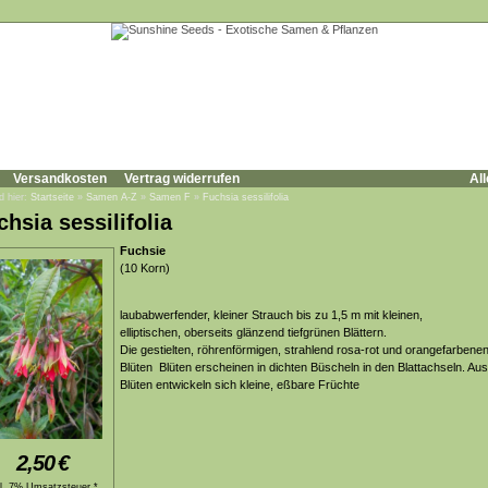
Versandkosten
Vertrag widerrufen
All
d hier:
Startseite
»
Samen A-Z
»
Samen F
»
Fuchsia sessilifolia
chsia sessilifolia
Fuchsie
(10 Korn)
laubabwerfender, kleiner Strauch bis zu 1,5 m mit kleinen,
elliptischen, oberseits glänzend tiefgrünen Blättern.
Die gestielten, röhrenförmigen, strahlend rosa-rot und orangefarbene
Blüten Blüten erscheinen in dichten Büscheln in den Blattachseln. Au
Blüten entwickeln sich kleine, eßbare Früchte
2,50
€
kl. 7% Umsatzsteuer *