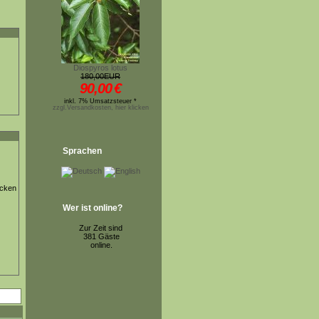
Diospyros lotus
180,00EUR
90,00
€
inkl. 7% Umsatzsteuer *
zzgl.Versandkosten, hier klicken
Sprachen
ücken
Wer ist online?
Zur Zeit sind
381 Gäste
online.