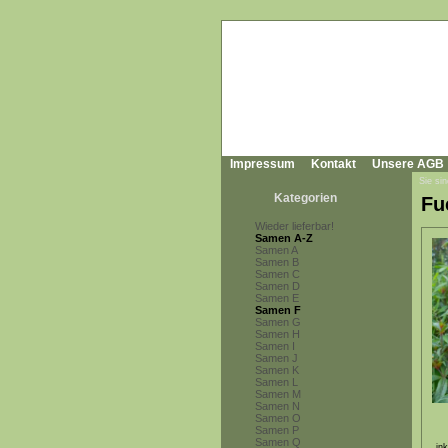
Impressum
Kontakt
Unsere AGB
Sie sin
Kategorien
Fu
Wieder lieferbar!
Samen A-Z
Samen A
Samen B
Samen C
Samen D
Samen E
Samen F
Samen G
Samen H
Samen I
Samen J
Samen K
Samen L
Samen M
Samen N
Samen O
Samen P
Samen Q
in