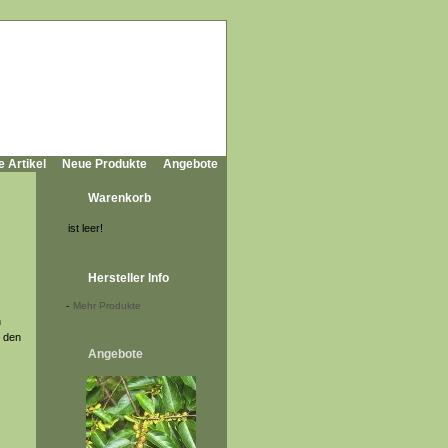
e Artikel
Neue Produkte
Angebote
Warenkorb
ist leer!
Hersteller Info
-
Mehr Produkte
n
s den
Angebote