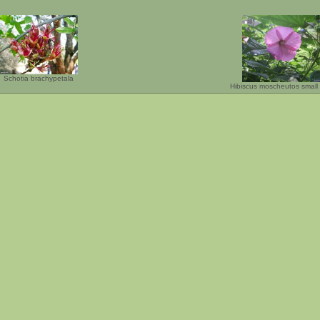
Schotia brachypetala
Hibiscus moscheutos small 