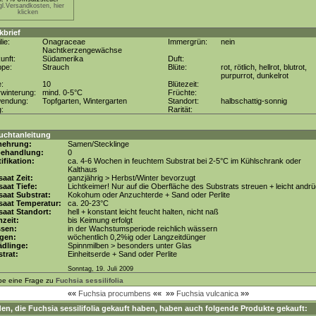
gl.Versandkosten, hier
klicken
kbrief
lie:
Onagraceae
Immergrün:
nein
Nachtkerzengewächse
unft:
Südamerika
Duft:
ppe:
Strauch
Blüte:
rot, rötlich, hellrot, blutrot,
purpurrot, dunkelrot
e:
10
Blütezeit:
winterung:
mind. 0-5°C
Früchte:
wendung:
Topfgarten, Wintergarten
Standort:
halbschattig-sonnig
g:
Rarität:
uchtanleitung
mehrung:
Samen/Stecklinge
behandlung:
0
tifikation:
ca. 4-6 Wochen in feuchtem Substrat bei 2-5°C im Kühlschrank oder
Kalthaus
aat Zeit:
ganzjährig > Herbst/Winter bevorzugt
aat Tiefe:
Lichtkeimer! Nur auf die Oberfläche des Substrats streuen + leicht andr
aat Substrat:
Kokohum oder Anzuchterde + Sand oder Perlite
saat Temperatur:
ca. 20-23°C
aat Standort:
hell + konstant leicht feucht halten, nicht naß
zeit:
bis Keimung erfolgt
ssen:
in der Wachstumsperiode reichlich wässern
gen:
wöchentlich 0,2%ig oder Langzeitdünger
dlinge:
Spinnmilben > besonders unter Glas
trat:
Einheitserde + Sand oder Perlite
Sonntag, 19. Juli 2009
be eine Frage zu
Fuchsia sessilifolia
««
Fuchsia procumbens
««
»»
Fuchsia vulcanica
»»
en, die
Fuchsia sessilifolia
gekauft haben, haben auch folgende Produkte gekauft: