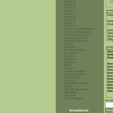
Samen R
zz
Samen S
Samen T
Samen U
Stec
Samen V
Fami
Samen W
Samen X
Herk
Samen Y
Gru
Samen Z
Schling & Kletterpflanzen
Zon
Frucht & Nutzpflanzen
Über
Gemüse & Gewürze
Ver
Mangroven & Teich
Gifti
Palmen & Palmfarne
Acacia
Adenium
Anz
Baumfarne/Farne
Ver
Eucalyptus
Vor
Plumeria
Stra
Hibiskus
Passiflora
Auss
Musa
Auss
Proteen
Auss
Samen-Raritäten
Aus
Gekeimte Samen
Auss
Samen-Sets
Keim
Herkunft
Gie
PFLANZEN SHOP
Dün
Bücher
Schä
Alles für die Anzucht
Subs
Alle Artikel
Angebote
Neue Produkte
Ich ha
Schnellsuche
Kund