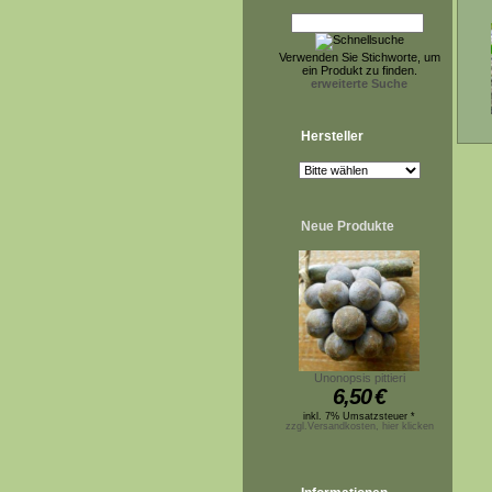
Verwenden Sie Stichworte, um
ein Produkt zu finden.
erweiterte Suche
Hersteller
Neue Produkte
Unonopsis pittieri
6,50
€
inkl. 7% Umsatzsteuer *
zzgl.Versandkosten, hier klicken