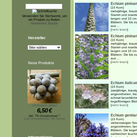
Echium pininan
(10 Korn)
mehrjährige, kraut
Stamm und rosette
Verwenden Sie Stichworte, um
langen und 10 cm b
ein Produkt zu finden.
Blättern. Die bis
erweiterte Suche
aus ...
[
mehr lesen
]
Echium pinina
Hersteller
(10 Korn)
mehrjährige, kraut
Stamm und rosette
langen und 10 cm b
Blättern. Die bis
aus ...
[
mehr lesen
]
Neue Produkte
Echium italicu
(10 Korn)
zweijährige, krauti
angeordneten, bis
schmal lanzettlich
kegelförmigen Blü
Unonopsis pittieri
[
mehr lesen
]
6,50
€
Echium gentia
inkl. 7% Umsatzsteuer *
zzgl.Versandkosten, hier klicken
(10 Korn)
vielverzweigter St
angeordneten, lanz
Blättern. Die keg
zahlreichen leuchte