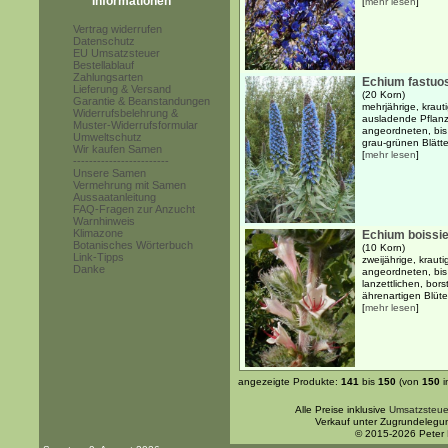
Informationen
[
mehr lesen
]
Vertrag widerrufen
Datenschutz
EU Umsatzsteuer
Bestellablauf
Zahlungsarten
Echium fastu
Lieferung & Versand
(20 Korn)
Garantie & Beanstandungen
mehrjährige, kraut
Widerrufsbelehrung &
ausladende Pflanze
Muster-Widerrufsformular
angeordneten, bis 
Umweltschutz
grau-grünen Blätter
Wir kaufen Samen
[
mehr lesen
]
------------------------
Unsere Samen
Vermehrung mit Samen
Aussaatanleitung
FAQ-Fragen zur Anzucht
Warnhinweis
Klimazone
Echium boissie
Botanisches Wörterbuch
(10 Korn)
Link-Tipps
zweijährige, kraut
Danke
angeordneten, bis
lanzettlichen, bor
ährenartigen Blüt
[
mehr lesen
]
angezeigte Produkte:
141
bis
150
(von
150
i
Alle Preise inklusive
Umsatzsteue
Verkauf unter Zugrundelegu
© 2015-2026 Peter