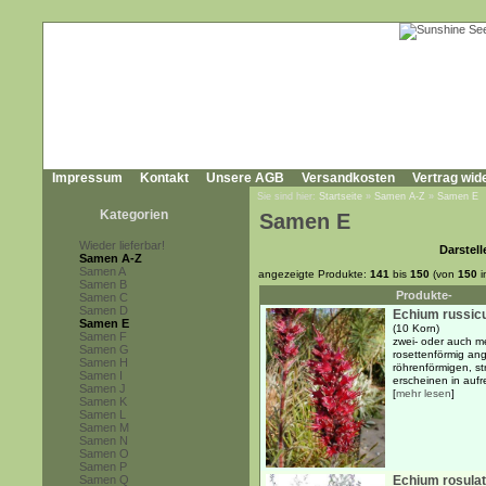
Impressum
Kontakt
Unsere AGB
Versandkosten
Vertrag wid
Sie sind hier:
Startseite
»
Samen A-Z
»
Samen E
Kategorien
Samen E
Wieder lieferbar!
Darstell
Samen A-Z
Samen A
angezeigte Produkte:
141
bis
150
(von
150
i
Samen B
Produkte-
Samen C
Samen D
Echium russi
Samen E
(10 Korn)
Samen F
zwei- oder auch me
Samen G
rosettenförmig ang
Samen H
röhrenförmigen, st
Samen I
erscheinen in aufre
Samen J
[
mehr lesen
]
Samen K
Samen L
Samen M
Samen N
Samen O
Samen P
Samen Q
Echium rosula