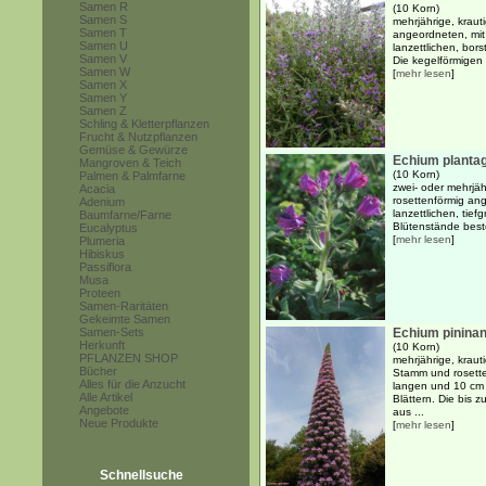
Samen R
(10 Korn)
Samen S
mehrjährige, kraut
Samen T
angeordneten, mit
Samen U
lanzettlichen, bors
Samen V
Die kegelförmigen .
Samen W
[
mehr lesen
]
Samen X
Samen Y
Samen Z
Schling & Kletterpflanzen
Frucht & Nutzpflanzen
Gemüse & Gewürze
Echium planta
Mangroven & Teich
(10 Korn)
Palmen & Palmfarne
zwei- oder mehrjäh
Acacia
rosettenförmig an
Adenium
lanzettlichen, tief
Baumfarne/Farne
Blütenstände beste
Eucalyptus
[
mehr lesen
]
Plumeria
Hibiskus
Passiflora
Musa
Proteen
Samen-Raritäten
Gekeimte Samen
Samen-Sets
Echium pininan
Herkunft
(10 Korn)
PFLANZEN SHOP
mehrjährige, kraut
Bücher
Stamm und rosette
Alles für die Anzucht
langen und 10 cm b
Alle Artikel
Blättern. Die bis
Angebote
aus ...
Neue Produkte
[
mehr lesen
]
Schnellsuche