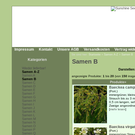
Impressum
Kontakt
Unsere AGB
Versandkosten
Vertrag wid
Sie sind hier:
Startseite
»
Samen A-Z
»
Samen B
Kategorien
Samen B
Wieder lieferbar!
Darstellen
Samen A-Z
Samen A
angezeigte Produkte:
1
bis
20
(von
150
insg
Samen B
Produkte+
Samen C
Samen D
Baeckea cam
Samen E
(Port.)
Samen F
immergrüner, klei
Samen G
Strauch bis zu 3 
Samen H
0,5 cm langen, se
Samen I
Zweige angeordnete
Samen J
[
mehr lesen
]
Samen K
Samen L
Samen M
Samen N
Samen O
Baeckea virga
Samen P
(Port.)
Samen Q
immergrüner Strauc