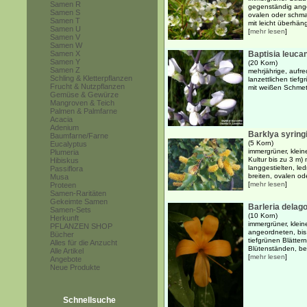
Samen R
gegenständig ange
Samen S
ovalen oder schmal
Samen T
mit leicht überhän
Samen U
[
mehr lesen
]
Samen V
Samen W
Samen X
Baptisia leuca
Samen Y
(20 Korn)
Samen Z
mehrjährige, aufre
Schling & Kletterpflanzen
lanzettlichen tief
Frucht & Nutzpflanzen
mit weißen Schmet
Gemüse & Gewürze
Mangroven & Teich
Palmen & Palmfarne
Acacia
Adenium
Barklya syringi
Baumfarne/Farne
(5 Korn)
Eucalyptus
immergrüner, klein
Plumeria
Kultur bis zu 3 m)
Hibiskus
langgestielten, le
Passiflora
breiten, ovalen od
Musa
[
mehr lesen
]
Proteen
Samen-Raritäten
Gekeimte Samen
Barleria delag
Samen-Sets
(10 Korn)
Herkunft
immergrüner, klein
PFLANZEN SHOP
angeordneten, bis 
Bücher
tiefgrünen Blätte
Alles für die Anzucht
Blütenständen, be
Alle Artikel
[
mehr lesen
]
Angebote
Neue Produkte
Schnellsuche