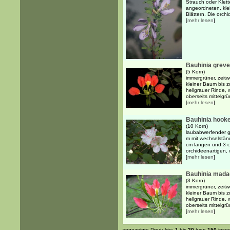
Strauch oder Klett
angeordneten, klei
Blättern. Die orchi
[
mehr lesen
]
Bauhinia greve
(5 Korn)
immergrüner, zeit
kleiner Baum bis 
hellgrauer Rinde,
oberseits mittelgrü
[
mehr lesen
]
Bauhinia hooke
(10 Korn)
laubabwerfender g
m mit wechselstän
cm langen und 3 cm
orchideenartigen, 
[
mehr lesen
]
Bauhinia madag
(3 Korn)
immergrüner, zeit
kleiner Baum bis 
hellgrauer Rinde,
oberseits mittelgrü
[
mehr lesen
]
angezeigte Produkte:
1
bis
20
(von
150
insg