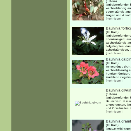
(3 Korn)
laubabwerfender S
wechselständig an
gegenständig ange
langen und 4 cm br
[
mehr lesen
]
Bauhinia forfic
(10 Korn)
laubabwerfender od
offenkroniger Baum 
wechselständig an
tiefgelappten, dun
achselständigen, .
[
mehr lesen
]
Bauhinia galpin
(10 Korn)
immergrüner, dicht
wechselstsändig a
hufeisenförmigen, 
leuchtend ziegelro
[
mehr lesen
]
Bauhinia gilvu
(5 Korn)
laubabwerfender, h
Baum bis zu 6 m m
angeordneten, lan
und 2 cm breiten, t
[
mehr lesen
]
Bauhinia grandi
(10 Korn)
langsamwüchsiger,