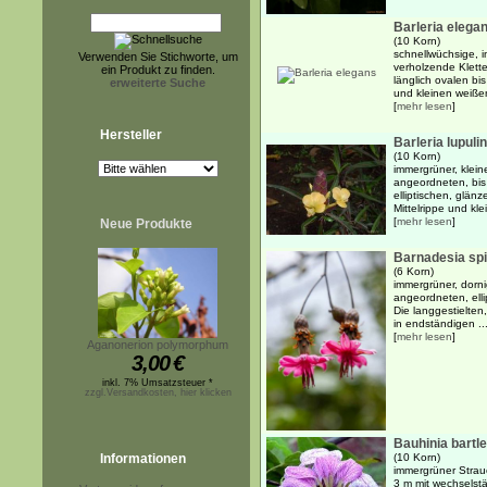
Barleria elega
(10 Korn)
schnellwüchsige, i
Verwenden Sie Stichworte, um
verholzende Klett
ein Produkt zu finden.
länglich ovalen bis
erweiterte Suche
und kleinen weißen
[
mehr lesen
]
Hersteller
Barleria lupuli
(10 Korn)
immergrüner, klein
angeordneten, bis 
elliptischen, glänz
Mittelrippe und kle
[
mehr lesen
]
Neue Produkte
Barnadesia sp
(6 Korn)
immergrüner, dorni
angeordneten, ellip
Die langgestielte
in endständigen ..
[
mehr lesen
]
Aganonerion polymorphum
3,00
€
inkl. 7% Umsatzsteuer *
zzgl.Versandkosten, hier klicken
Bauhinia bartlet
Informationen
(10 Korn)
immergrüner Strauc
3 m mit wechselst